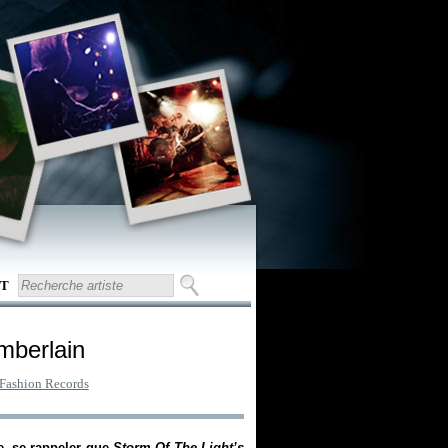
T
mberlain
Fashion Records
e, se rappeler que
Storm Of The Light’s