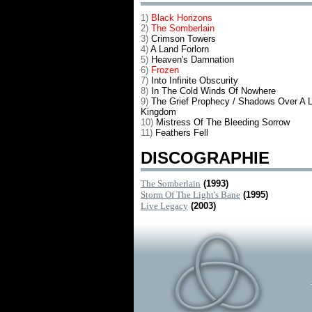
1)
Black Horizons
2)
The Somberlain
3)
Crimson Towers
4)
A Land Forlorn
5)
Heaven's Damnation
6)
Frozen
7)
Into Infinite Obscurity
8)
In The Cold Winds Of Nowhere
9)
The Grief Prophecy / Shadows Over A 
Kingdom
10)
Mistress Of The Bleeding Sorrow
11)
Feathers Fell
DISCOGRAPHIE
The Somberlain
(1993)
Storm Of The Light's Bane
(1995)
Live Legacy
(2003)