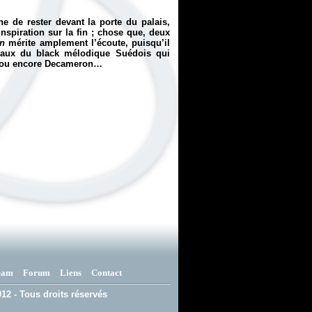
e de rester devant la porte du palais,
nspiration sur la fin ; chose que, deux
in
mérite amplement l’écoute, puisqu’il
teaux du black mélodique Suédois qui
, ou encore Decameron…
eam
Forum
Liens
Contact
12 - Tous droits réservés