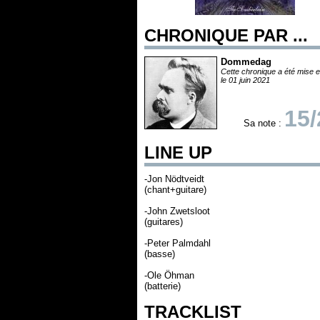
CHRONIQUE PAR ...
Dommedag
Cette chronique a été mise e
le 01 juin 2021
15/
Sa note :
LINE UP
-Jon Nödtveidt
(chant+guitare)
-John Zwetsloot
(guitares)
-Peter Palmdahl
(basse)
-Ole Öhman
(batterie)
TRACKLIST