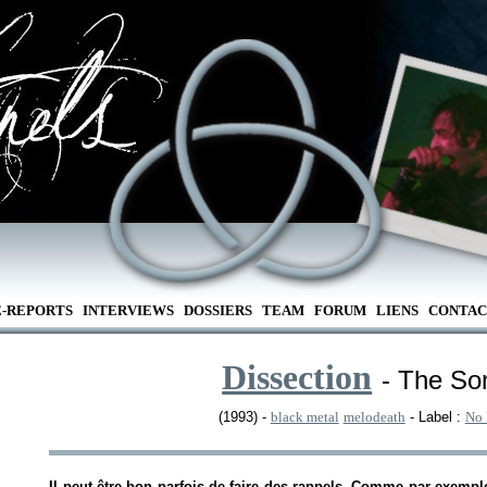
E-REPORTS
INTERVIEWS
DOSSIERS
TEAM
FORUM
LIENS
CONTAC
Dissection
- The So
(1993) -
black metal
melodeath
- Label :
No 
Il peut être bon parfois de faire des rappels. Comme par exempl