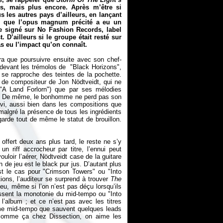
s, mais plus encore. Après m’être si
s les autres pays d’ailleurs, en lançant
er que l’opus magnum précité a eu un
re signé sur No Fashion Records, label
D’ailleurs si le groupe était resté sur
s eu l’impact qu’on connaît.
ra que poursuivre ensuite avec son chef-
e devant les trémolos de "Black Horizons",
se rapproche des teintes de la pochette.
nt de compositeur de Jon Nödtveidt, qui ne
("A Land Forlorn") que par ses mélodies
e). De même, le bonhomme ne perd pas son
nvi, aussi bien dans les compositions que
malgré la présence de tous les ingrédients
arde tout de même le statut de brouillon.
offert deux ans plus tard, le reste ne s’y
 riff accrocheur par titre, l’ennui peut
uloir l’aérer, Nödtveidt case de la guitare
 de jeu est le black pur jus. D’autant plus
st le cas pour "Crimson Towers" ou "Into
ions, l’auditeur se surprend à trouver
The
u, même si l’on n’est pas déçu lorsqu’ils
assent la monotonie du mid-tempo ou "Into
 l’album ; et ce n’est pas avec les titres
orme mid-tempo que sauvent quelques leads
 comme ça chez Dissection, on aime les