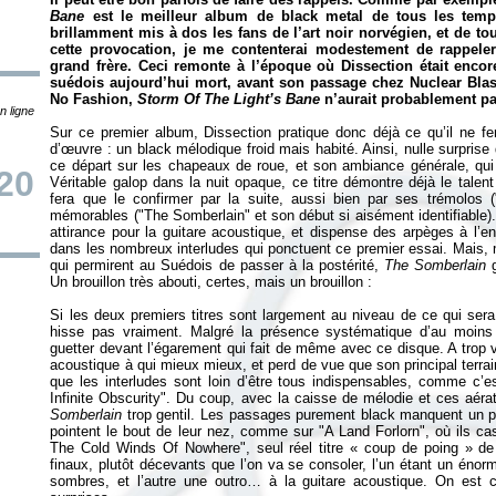
Bane
est le meilleur album de black metal de tous les temp
brillamment mis à dos les fans de l’art noir norvégien, et de tou
cette provocation, je me contenterai modestement de rappel
grand frère. Ceci remonte à l’époque où Dissection était enco
suédois aujourd’hui mort, avant son passage chez Nuclear Blast. 
No Fashion,
Storm Of The Light’s Bane
n’aurait probablement pa
n ligne
Sur ce premier album, Dissection pratique donc déjà ce qu’il ne fe
d’œuvre : un black mélodique froid mais habité. Ainsi, nulle surpris
ce départ sur les chapeaux de roue, et son ambiance générale, qui 
20
Véritable galop dans la nuit opaque, ce titre démontre déjà le tale
fera que le confirmer par la suite, aussi bien par ses trémolos 
mémorables ("The Somberlain" et son début si aisément identifiabl
attirance pour la guitare acoustique, et dispense des arpèges à l’e
dans les nombreux interludes qui ponctuent ce premier essai. Mais, 
qui permirent au Suédois de passer à la postérité,
The Somberlain
g
Un brouillon très abouti, certes, mais un brouillon :
Si les deux premiers titres sont largement au niveau de ce qui sera 
hisse pas vraiment. Malgré la présence systématique d’au moins un
guetter devant l’égarement qui fait de même avec ce disque. A trop vo
acoustique à qui mieux mieux, et perd de vue que son principal terrain
que les interludes sont loin d’être tous indispensables, comme c’e
Infinite Obscurity". Du coup, avec la caisse de mélodie et ces aérat
Somberlain
trop gentil. Les passages purement black manquent un pe
pointent le bout de leur nez, comme sur "A Land Forlorn", où ils c
The Cold Winds Of Nowhere", seul réel titre «
coup de poing
» de
finaux, plutôt décevants que l’on va se consoler, l’un étant un én
sombres, et l’autre une outro… à la guitare acoustique. On est