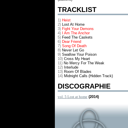
TRACKLIST
1)
Heist
2)
Lost At Home
3)
Fight Your Demons
4)
I Am The Anchor
5)
Feed The Caskets
6)
Dear Friend
7)
Song Of Death
8)
Never Let Go
9)
Swallow Your Poison
10)
Cross My Heart
11)
No Mercy For The Weak
12)
Interlude
13)
Room Of Blades
14)
Midnight Calls (Hidden Track)
DISCOGRAPHIE
vol. 5 Lost at home
(2014)