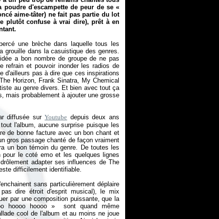
la poudre d'escampette de peur de se
«
cé aime-tâter) ne fait pas partie du lot
 plutôt confuse à vrai dire), prêt à en
ntant.
 percé une brèche dans laquelle tous les
a grouille dans la casuistique des genres.
'idée a bon nombre de groupe de ne pas
e refrain et pouvoir inonder les radios de
d'ailleurs pas à dire que ces inspirations
 The Horizon, Frank Sinatra, My Chemical
iste au genre divers. Et bien avec tout ça
es, mais probablement à ajouter une grosse
ar diffusée sur
Youtube
depuis deux ans
tout l'album, aucune surprise puisque les
re de bonne facture avec un bon chant et
i un gros passage chanté de façon vraiment
ra un bon témoin du genre. De toutes les
 pour le coté emo et les quelques lignes
u drôlement adapter ses influences de The
te difficilement identifiable.
'enchainent sans particulièrement déplaire
as dire étroit d'esprit musical), le mix
uer par une composition puissante, que la
oo hoooo hoooo
»
sont quand même
llade cool de l'album et au moins ne joue