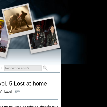
T
vol. 5 Lost at home
'
- Label :
SPV
y a un peu trop de refrains chantés tous