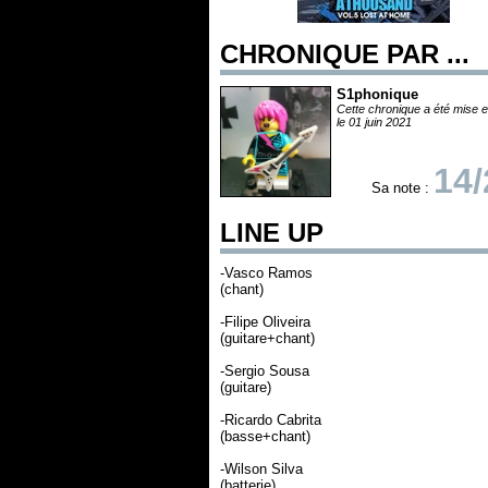
CHRONIQUE PAR ...
S1phonique
Cette chronique a été mise e
le 01 juin 2021
14/
Sa note :
LINE UP
-Vasco Ramos
(chant)
-Filipe Oliveira
(guitare+chant)
-Sergio Sousa
(guitare)
-Ricardo Cabrita
(basse+chant)
-Wilson Silva
(batterie)