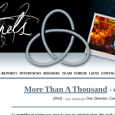
E-REPORTS
INTERVIEWS
DOSSIERS
TEAM
FORUM
LIENS
CONTAC
More Than A Thousand
- 
(2014) -
pop
metalcore
One_Direction_Core
Le metal'head n'aime pas trop la pop en général alors dès qu'il 