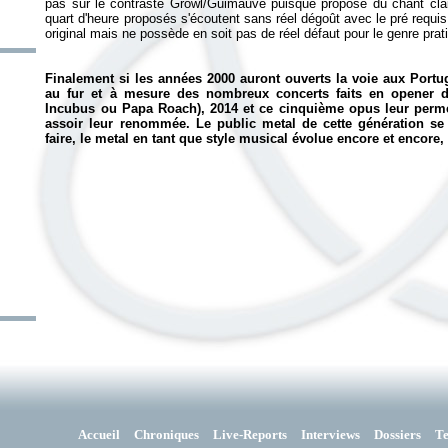
pas sur le contraste Growl/Guimauve puisque propose du chant clair 
quart d'heure proposés s'écoutent sans réel dégoût avec le pré requis
original mais ne possède en soit pas de réel défaut pour le genre prat
Finalement si les années 2000 auront ouverts la voie aux Portug
au fur et à mesure des nombreux concerts faits en opener d
Incubus ou Papa Roach), 2014 et ce cinquième opus leur permet
assoir leur renommée. Le public metal de cette génération se 
faire, le metal en tant que style musical évolue encore et encore,
Accueil
Chroniques
Live-Reports
Interviews
Dossiers
T