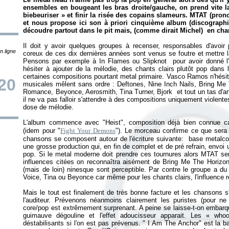
ensembles en bougeant les bras droite/gauche, on prend vite 
biebeuriser
»
et finir la risée des copains slameurs.
MTAT (pronon
et nous propose ici son à priori cinquième album (discographie
découdre partout dans le pit mais, (comme dirait Michel) en cha
Il doit y avoir quelques groupes à recenser, responsables d'avoir
n ligne
coreux de ces dix dernières années sont venus se foutre et mettre l
Pensons par exemple à In Flames ou Slipknot pour avoir donné l
hésiter à ajouter de la mélodie, des chants clairs plutôt pop dans l
certaines compositions pourtant metal primaire. Vasco Ramos n'hésite 
20
musicales mêlent sans ordre : Deftones, Nine Inch Nails, Bring Me
Romance, Beyonce, Aerosmith, Tina Turner, Bjork et tout un tas d'art
il ne va pas falloir s'attendre à des compositions uniquement violent
dose de mélodie.
L'album commence avec "Heist", composition déjà bien connue c
(idem pour "
Fight Your Demons
"). Le morceau confirme ce que sera 
chansons se composent autour de l'écriture suivante: base metalco
une grosse production qui, en fin de complet et de pré refrain, envo
pop. Si le metal moderne doit prendre ces tournures alors MTAT se
influences citées on reconnaîtra aisément de
Bring Me The Horizon
(mais de loin) ninesque sont perceptible. Par contre le groupe a d
Voice, Tina ou Beyonce car même pour les chants clairs, l'influence res
Mais le tout est finalement de très bonne facture et les chansons s
l'auditeur. Prévenons néanmoins clairement les puristes (pour ne p
core/pop est extrêmement surprenant. A peine se laisse-t-on embarq
guimauve dégouline et l'effet adoucisseur apparait. Les
«
who
déstabilisants si l'on est pas prévenus. "
I Am The Anchor" est la ba