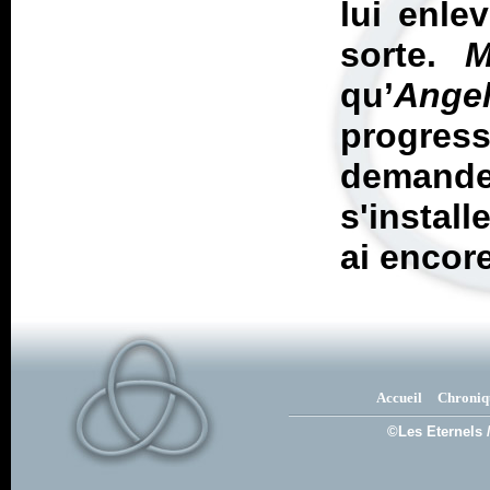
lui enlev
sorte.
M
qu’
Ange
progress
demande 
s'install
ai encor
Accueil
Chroniq
©Les Eternels 