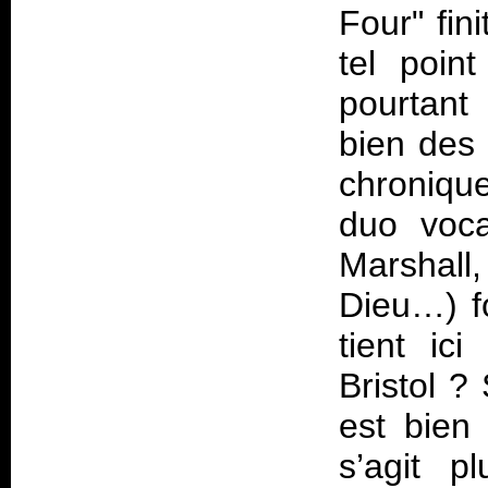
Four" fin
tel poin
pourtant
bien des 
chronique
duo voca
Marshall
Dieu…) f
tient ic
Bristol 
est bien
s’agit 