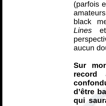
(parfois 
amateurs
black me
Lines
et
perspect
aucun do
Sur mon
record 
confond
d’être b
qui saur