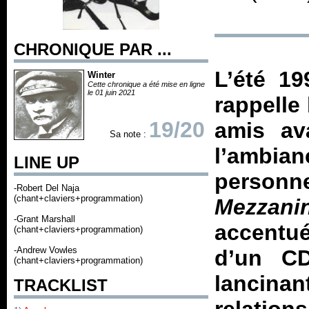
CHRONIQUE PAR ...
L’été 19
Winter
Cette chronique a été mise en ligne
le 01 juin 2021
rappelle 
19/20
amis av
Sa note :
l’ambian
LINE UP
personn
-Robert Del Naja
(chant+claviers+programmation)
Mezzani
-Grant Marshall
accentué
(chant+claviers+programmation)
-Andrew Vowles
d’un CD
(chant+claviers+programmation)
lancinan
TRACKLIST