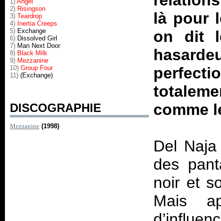
relations
1)
Angel
2)
Risingson
là pour 
3)
Teardrop
4)
Inertia Creeps
5)
Exchange
on dit 
6)
Dissolved Girl
7)
Man Next Door
hasard
8)
Black Milk
9)
Mezzanine
10)
Group Four
perfec
11)
(Exchange)
totalem
comme le
DISCOGRAPHIE
Mezzanine
(1998)
Del Naja
des pant
noir et s
Mais ap
d’influen