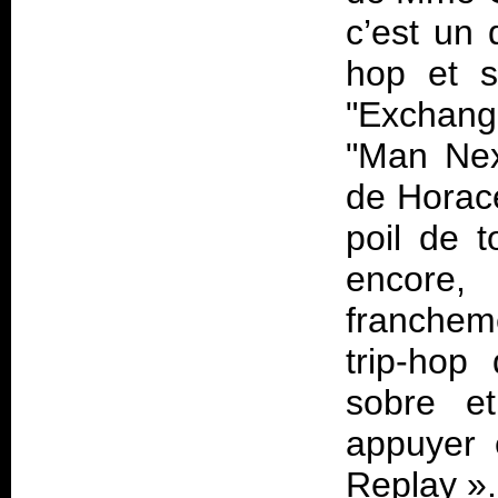
c’est un 
hop et s
"Exchang
"Man Nex
de Horace
poil de t
encore,
franchem
trip-hop
sobre et
appuyer 
Replay
».