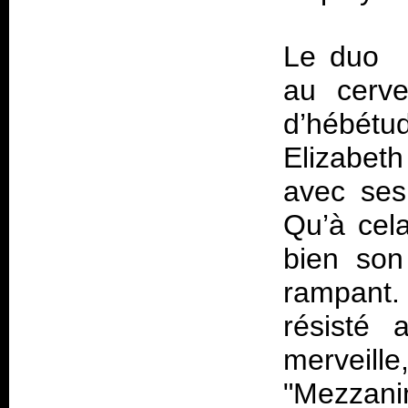
Le duo in
au cerv
d’hébétud
Elizabet
avec ses
Qu’à cela
bien so
rampant.
résisté 
merveille
"Mezzanin