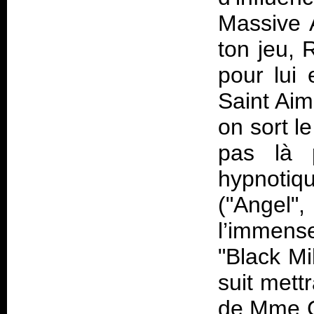
Massive 
ton jeu, 
pour lui 
Saint Aim
on sort le
pas là 
hypnotiq
("Angel",
l’immens
"Black Mi
suit mett
de Mme C