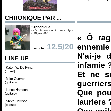
CHRONIQUE PAR ...
S1phonique
Cette chronique a été mise en ligne
le 01 juin 2021
«
Ô rag
12.5/20
ennemie 
Sa note :
N'ai-je
LINE UP
infamie 
-Katon W. De Pena
(chant)
Et ne su
-Mike Guerrero
guerrier
(guitare)
-Lance Harrison
Que pour
(guitare)
lauriers
-Steve Harrison
(basse)