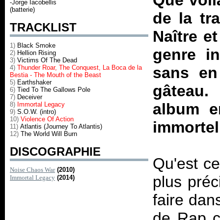
Que voil
-Jorge Iacobellis
(batterie)
de la tr
TRACKLIST
Naître e
1)
Black Smoke
genre in
2)
Hellion Rising
3)
Victims Of The Dead
4)
Thunder Roar, The Conquest, La Boca de la
sans en 
Bestia - The Mouth of the Beast
5)
Earthshaker
gâteau.
6)
Tied To The Gallows Pole
7)
Deceiver
album e
8)
Immortal Legacy
9)
S.O.W. (intro)
10)
Violence Of Action
immortel
11)
Atlantis (Journey To Atlantis)
12)
The World Will Burn
DISCOGRAPHIE
Qu'est ce
Noise Chaos War
(2010)
plus préc
Immortal Legacy
(2014)
faire dan
de Rap c