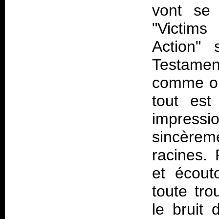
vont se
"
Victims
Action" 
Testament
comme old
tout est
impressi
sincèreme
racines. 
et écout
toute tro
le bruit