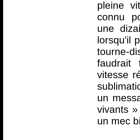
pleine v
connu po
une diza
lorsqu'il
tourne-d
faudrait
vitesse r
sublimati
un mess
vivants
»
un mec b