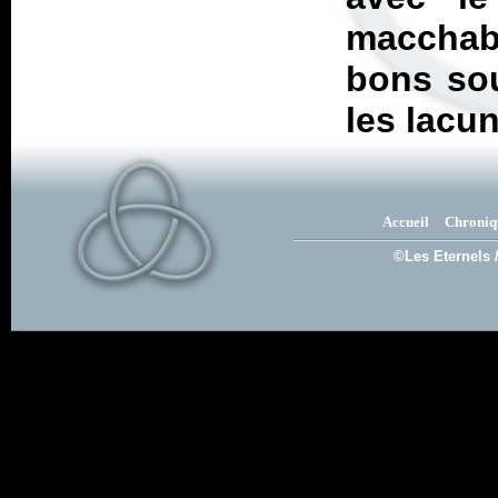
macchab
bons sou
les lacu
Accueil
Chroniq
©Les Eternels 