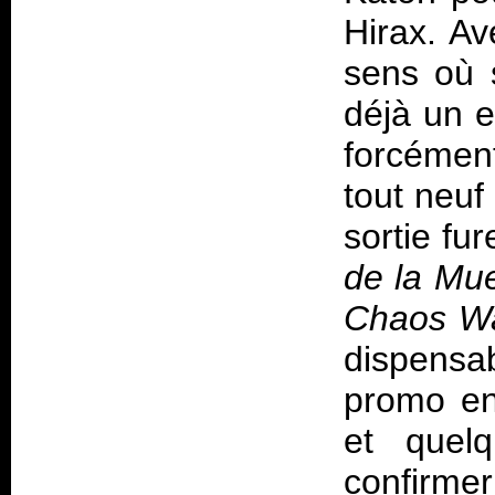
Hirax.
Av
sens où 
déjà un e
forcément
tout neuf
sortie fu
de la Mu
Chaos W
dispensab
promo env
et quel
confirmer