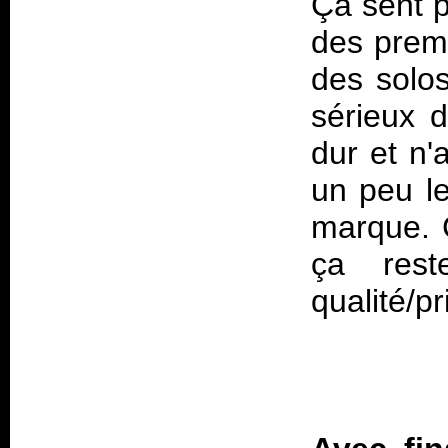
Ça sent p
des premi
des solo
sérieux 
dur et n'
un peu le
marque. C
ça rest
qualité/pr