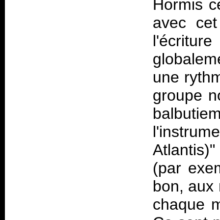
Hormis ce
avec cet
l'écritu
globalem
une rythm
groupe n
balbut
l'instru
Atlantis)
(par exem
bon, aux 
chaque m