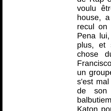
voulu êt
house, a
recul on
Pena lui,
plus, et
chose d
Francisc
un group
s'est mal
de son 
balbutie
Katon pou