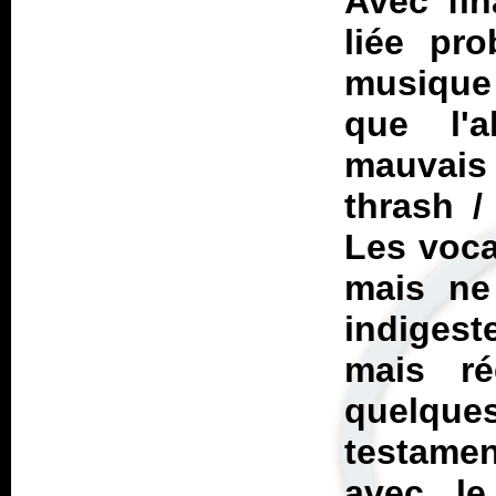
Avec fin
liée pro
musique 
que l'
mauvais
thrash /
Les voca
mais ne
indigest
mais ré
quelque
testamen
avec le