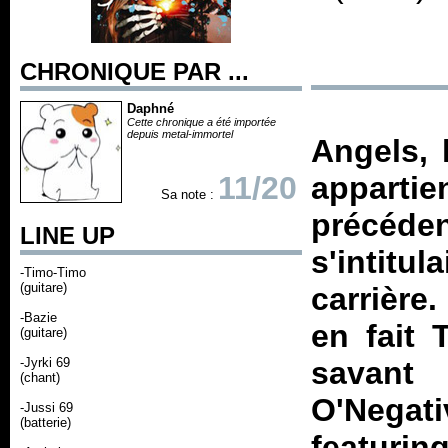
CHRONIQUE PAR ...
Daphné
Cette chronique a été importée
depuis metal-immortel
Angels
,
11/20
apparti
Sa note :
précéden
LINE UP
s'intitul
-Timo-Timo
(guitare)
carrière.
-Bazie
en fait 
(guitare)
-Jyrki 69
savant
(chant)
O'Negat
-Jussi 69
(batterie)
featurin