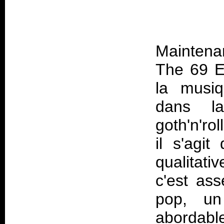
Maintenan
The 69 E
la musiq
dans la 
goth'n'ro
il s'agit
qualitat
c'est ass
pop, un 
abordabl