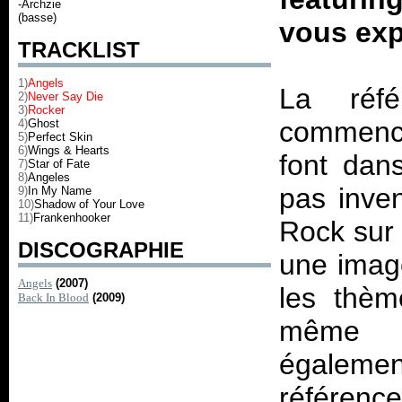
-Archzie
(basse)
vous exp
TRACKLIST
1)
Angels
La réf
2)
Never Say Die
3)
Rocker
commencer
4)
Ghost
5)
Perfect Skin
6)
Wings & Hearts
font dan
7)
Star of Fate
8)
Angeles
pas inven
9)
In My Name
10)
Shadow of Your Love
11)
Frankenhooker
Rock sur 
DISCOGRAPHIE
une image
Angels
(2007)
les thème
Back In Blood
(2009)
même p
égalemen
référenc