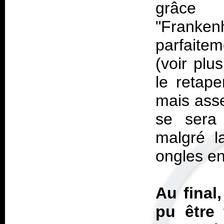
grâce 
"Frank
parfaite
(voir plu
le retape
mais asse
se sera 
malgré l
ongles en 
Au final
pu être 