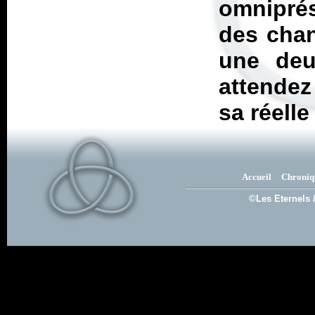
omniprés
des chan
une deu
attendez
sa réelle
Accueil
Chroniq
©Les Eternels 