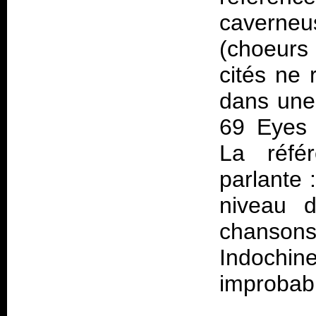
caverne
(choeurs 
cités ne 
dans une
69 Eyes 
La réfé
parlante 
niveau d
chansons,
Indochine