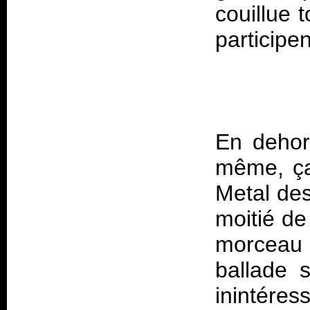
couillue 
En dehors
même, ça 
Metal des
moitié de
morceau
ballade 
inintére