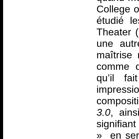
College 
étudié l
Theater 
une autre
maîtrise
comme de
qu’il fa
impress
compositi
3.0
, ain
signifia
» en ser