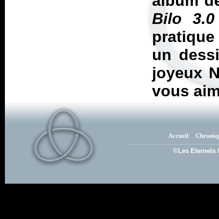
album de
Bilo 3.0
pratique
un dess
joyeux N
vous aim
Accueil
Chroniq
©Les Eternels 