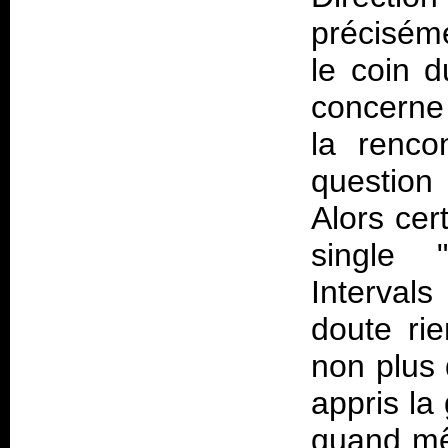
précisém
le coin 
concerne
la renco
question
Alors cert
single 
Interval
doute rie
non plus 
appris la
quand mê