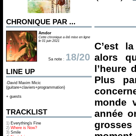
CHRONIQUE PAR ...
Amdor
Cette chronique a été mise en ligne
le 01 juin 2021
C’est l
18/20
alors q
Sa note :
l’heure 
LINE UP
Plus pa
-David Maxim Micic
(guitare+claviers+programmation)
concern
+ guests
monde v
TRACKLIST
année on
grosses
1)
Everything's Fine
2)
Where is Now?
3)
Smile