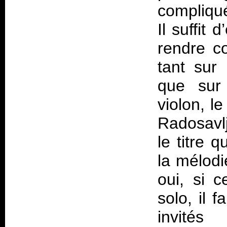
compliqué
Il suffit
rendre co
tant sur
que sur 
violon, l
Radosavlj
le titre q
la mélod
oui, si c
solo, il
invités