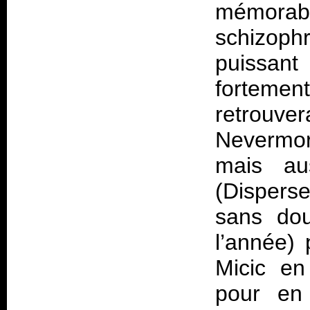
mémorab
schizophr
puissant
fortemen
retrouver
Nevermor
mais au
(Dispers
sans dou
l’année) 
Micic en
pour en 