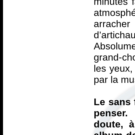
minutes f
atmosphé
arracher
d’artic
Absolume
grand-cho
les yeux,
par la mu
Le sans 
penser
doute, à