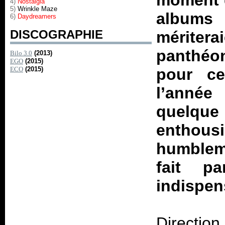
moment d
4)
Nostalgia
5)
Wrinkle Maze
albums 
6)
Daydreamers
DISCOGRAPHIE
mériter
panthéo
Bilo 3.0
(2013)
EGO
(2015)
ECO
(2015)
pour ce
l’année
quelq
enthous
humblem
fait p
indispen
Directio