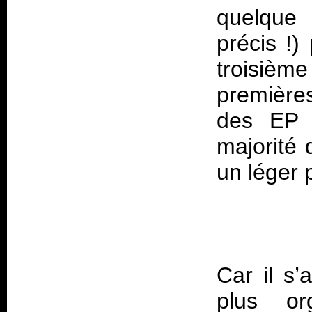
quelque
précis !)
troisièm
première
des EP q
majorité 
un léger 
Car il s’
plus or