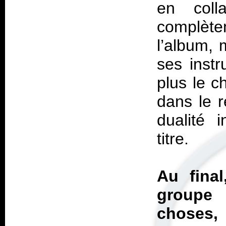
en coll
complètem
l’album, 
ses instr
plus le c
dans le r
dualité 
titre.
Au fina
groupe
choses,