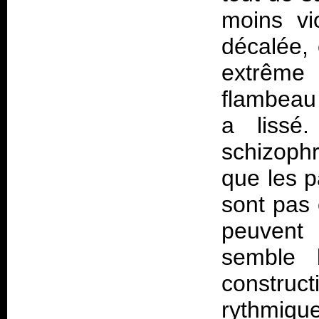
moins vi
décalée,
extrême
flambeau 
a lissé
schizophr
que les p
sont pas 
peuvent 
semble 
construct
rythmiqu