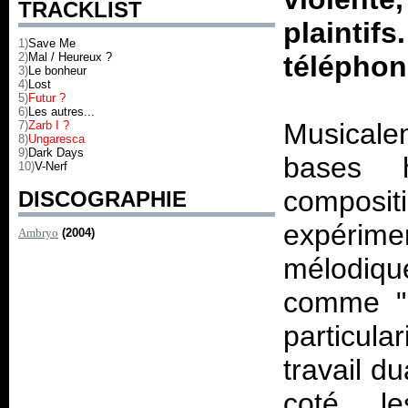
TRACKLIST
plainti
1)
Save Me
2)
Mal / Heureux ?
téléphon
3)
Le bonheur
4)
Lost
5)
Futur ?
6)
Les autres...
Musicale
7)
Zarb I ?
8)
Ungaresca
9)
Dark Days
bases 
10)
V-Nerf
composit
DISCOGRAPHIE
expérimen
Ambryo
(2004)
mélodique
comme "L
particula
travail d
coté l