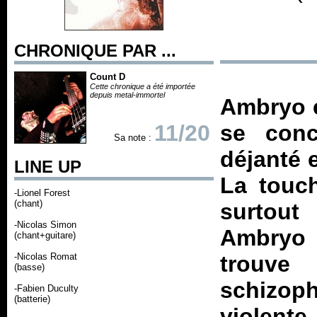
CHRONIQUE PAR ...
Count D
Cette chronique a été importée
depuis metal-immortel
Ambryo e
11/20
se conc
Sa note :
déjanté 
LINE UP
La touch
-Lionel Forest
(chant)
surtout
-Nicolas Simon
Ambry
(chant+guitare)
-Nicolas Romat
trouve
(basse)
schizo
-Fabien Duculty
(batterie)
violente