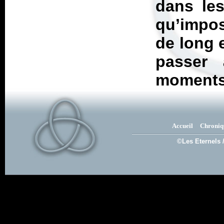
dans les
qu’impos
de long 
passer 
moments
Accueil
Chroniq
©Les Eternels 