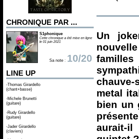
CHRONIQUE PAR ...
Un joke
S1phonique
Cette chronique a été mise en ligne
le 01 juin 2021
nouvelle
10/20
famille
Sa note :
sympathi
LINE UP
chauve-
-Thomas Girardello
(chant+basse)
metal it
-Michele Brunetti
bien un 
(guitare)
-Rudy Girardello
présent
(guitare)
aurait-
-Jader Girardello
(claviers)