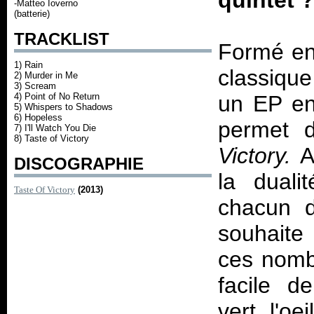
quintet 
-Matteo Ioverno
(batterie)
TRACKLIST
Formé en 
1) Rain
classiqu
2) Murder in Me
3) Scream
4) Point of No Return
un EP e
5) Whispers to Shadows
6) Hopeless
permet d
7) I'll Watch You Die
8) Taste of Victory
Victory.
A
DISCOGRAPHIE
la duali
Taste Of Victory
(2013)
chacun d
souhaite
ces nomb
facile d
vert, l'oe