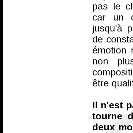
pas le c
car un 
jusqu'à p
de const
émotion n
non plu
composit
être qual
Il n'est 
tourne d
deux moi