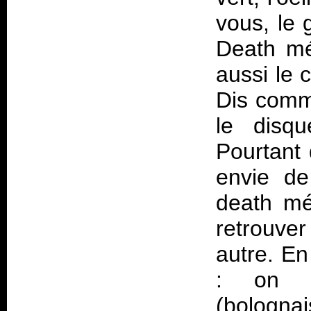
vous, le 
Death mé
aussi le 
Dis comme
le disqu
Pourtant 
envie de
death mé
retrouve
autre. En
: on e
(bologna