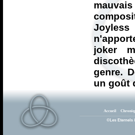
mauvai
composit
Joyless 
n'apport
joker m
discothè
genre. D
un goût 
Accueil
Chroniq
©Les Eternels 