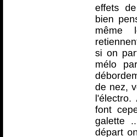
effets d
bien pen
même l
retiennen
si on pa
mélo par
débordeme
de nez, v
l'électro
font cep
galette 
départ o