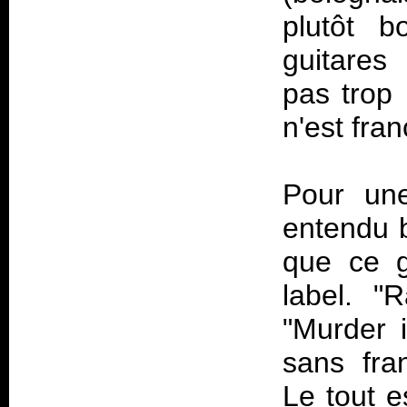
plutôt b
guitares
pas trop 
n'est fra
Pour une
entendu 
que ce g
label. "
"
Murder 
sans fra
Le tout e