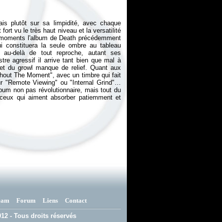
is plutôt sur sa limpidité, avec chaque
ort vu le très haut niveau et la versatilité
r moments l'album de Death précédemment
i constituera la seule ombre au tableau
t au-delà de tout reproche, autant ses
re agressif il arrive tant bien que mal à
 et du growl manque de relief. Quant aux
ughout The Moment", avec un timbre qui fait
r "Remote Viewing" ou "Internal Grind"…
album non pas révolutionnaire, mais tout du
e ceux qui aiment absorber patiemment et
eam
Forum
Liens
Contact
12 - Tous droits réservés