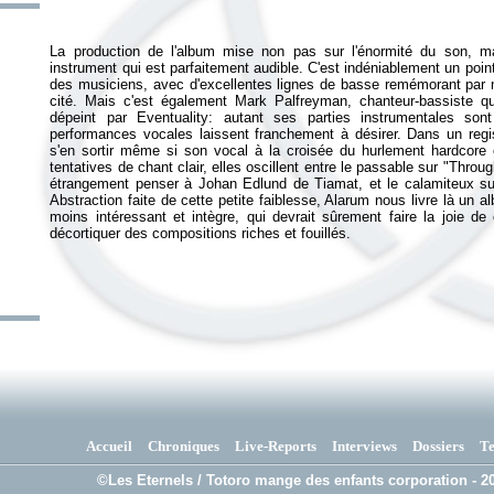
La production de l'album mise non pas sur l'énormité du son, ma
instrument qui est parfaitement audible. C'est indéniablement un point f
des musiciens, avec d'excellentes lignes de basse remémorant pa
cité. Mais c'est également Mark Palfreyman, chanteur-bassiste qu
dépeint par Eventuality: autant ses parties instrumentales son
performances vocales laissent franchement à désirer. Dans un regist
s'en sortir même si son vocal à la croisée du hurlement hardcore
tentatives de chant clair, elles oscillent entre le passable sur "Thro
étrangement penser à Johan Edlund de Tiamat, et le calamiteux su
Abstraction faite de cette petite faiblesse, Alarum nous livre là un 
moins intéressant et intègre, qui devrait sûrement faire la joie d
décortiquer des compositions riches et fouillés.
Accueil
Chroniques
Live-Reports
Interviews
Dossiers
T
©Les Eternels / Totoro mange des enfants corporation - 20