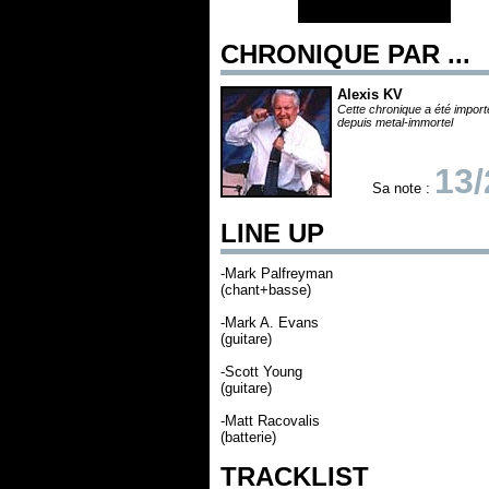
CHRONIQUE PAR ...
Alexis KV
Cette chronique a été impor
depuis metal-immortel
13/
Sa note :
LINE UP
-Mark Palfreyman
(chant+basse)
-Mark A. Evans
(guitare)
-Scott Young
(guitare)
-Matt Racovalis
(batterie)
TRACKLIST