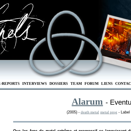
E-REPORTS
INTERVIEWS
DOSSIERS
TEAM
FORUM
LIENS
CONTAC
Alarum
- Eventu
(2005) -
death metal
metal prog
- Label
Que les fans de metal extrême et progressif se languissant 