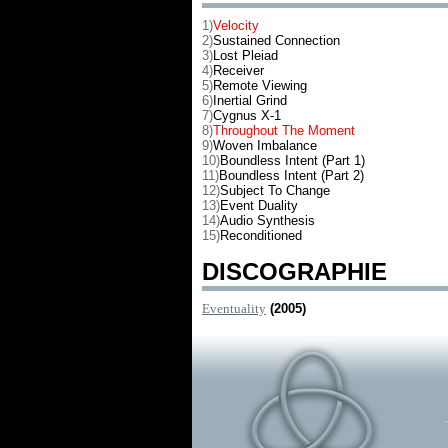
1)
Velocity
2)
Sustained Connection
3)
Lost Pleiad
4)
Receiver
5)
Remote Viewing
6)
Inertial Grind
7)
Cygnus X-1
8)
Throughout The Moment
9)
Woven Imbalance
10)
Boundless Intent (Part 1)
11)
Boundless Intent (Part 2)
12)
Subject To Change
13)
Event Duality
14)
Audio Synthesis
15)
Reconditioned
DISCOGRAPHIE
Eventuality
(2005)