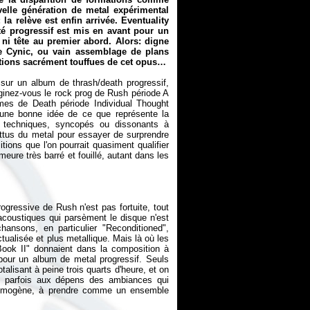
elle génération de metal expérimental
a relève est enfin arrivée. Eventuality
ôté progressif est mis en avant pour un
ni tête au premier abord. Alors: digne
e Cynic, ou vain assemblage de plans
itions sacrément touffues de cet opus…
 sur un album de thrash/death progressif,
aginez-vous le rock prog de Rush période A
êmes de Death période
Individual Thought
z une bonne idée de ce que représente la
 techniques, syncopés ou dissonants à
attus du metal pour essayer de surprendre
ions que l'on pourrait quasiment qualifier
re très barré et fouillé, autant dans les
rogressive de Rush n'est pas fortuite, tout
coustiques qui parsèment le disque n'est
hansons, en particulier "Reconditioned",
ualisée et plus metallique. Mais là où les
ook II" donnaient dans la composition à
pour un album de metal progressif. Seuls
alisant à peine trois quarts d'heure, et on
t, parfois aux dépens des ambiances qui
s homogène, à prendre comme un ensemble