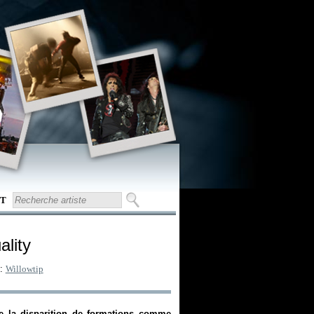
T
ality
 :
Willowtip
de la disparition de formations comme