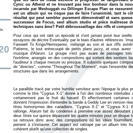
Cynic ou Atheist et ne trouvant pas leur bonheur dans la nouv
incarnée par Meshuggah ou Dillinger Escape Plan se rassurent: l
est un album qui ne risque pas de faire l'unanimité, tant le c
résultat qui peut sembler purement démonstratif et sans queue 
successeur de Focus, seul album studio et pièce maîtresse d
techniques sans âme? Petit débroussaillage des riffs et compos
tée
Pour ceux qui ont raté un épisode et n'ont jamais posé leur oreille
essayons de décrire Eventuality par le biais d'autres références. Im
Farewell To Kings
/
Hemisperes
, mélangé au son et aux riffs extr
20
Patterns
, le tout entrecoupé de petits plans jazzy, et vous aure
musique d'Alarum. Le groupe n'est pas avare de passages très
l'extrême, arrangés en des compositions qui sortent des sentiers b
l'auditeur à chaque mesure ou presque. Il subsiste quelques composit
de "directes", comme "Throughout The Moment", mais l'ensemble demeu
Le parallèle tracé par votre humble serviteur avec l'époque la plus p
comme le titre "Cygnus X-1" donné à l'un des nombreux interludes a
certainement pas le fruit du hasard. Et effectivement certaines c
donnent l'impression d'entendre la bande à Geddy Lee en version réact
titres homonymes des canadiens, "Cygnus X-1" et "Cygnus X-1: B
rallonge, Alarum fait du condensé à première vue assez déroutant 
deux titres sur quinze dépassent les quatre minutes pour un disque tot
se retrouve donc avec des compositions où les idées fourmillen
peinent à s'instaurer. Cet aspect est rattrapé par un album trè