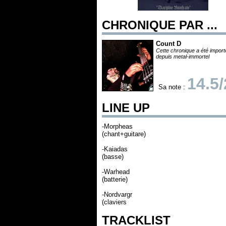
CHRONIQUE PAR ...
Count D
Cette chronique a été impor
depuis metal-immortel
14.5
Sa note :
LINE UP
-Morpheas
(chant+guitare)
-Kaiadas
(basse)
-Warhead
(batterie)
-Nordvargr
(claviers
TRACKLIST