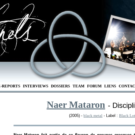
E-REPORTS
INTERVIEWS
DOSSIERS
TEAM
FORUM
LIENS
CONTAC
Naer Mataron
- Discip
(2005) -
black metal
- Label :
Black Lo
Naer Mataron fait partie de ce fleuron de groupes grecques t