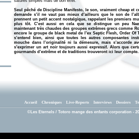
saturés simples mais de bon effet.
Seul pêché de
Discipline Manifesto
, le son, vraiment cheap et
demande s’il ne vaut pas mieux d’ailleurs que le son de l’a
prennent un petit accent nostalgique, rappelant les premiers mu
plus tôt. C’est aussi en cela que se distingue un peu Na
maintenant très chaudes des groupes extrêmes grecs comme Rott
encore le groupe de black metal de l’ex Septic Flesh, Order Of 
s’entend bien, ainsi que toutes les autres composantes inst
mouche dans l’originalité ni la démesure, mais s’accorde avec
s’exprimer un art noir toujours aussi expressif. Alors que cer
gourmands d’extrême et de traditions trouveront ici leur compte.
Accueil
Chroniques
Live-Reports
Interviews
Dossiers
T
©Les Eternels / Totoro mange des enfants corporation - 20