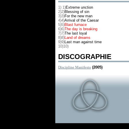
1)
1)
Extreme unction
2)
2)
Blessing of sin
3)
3)
For the new man
4)
4)
Arrival of the Caesar
5)
5)
Blast furnace
6)
6)
The day is breaking
7)
7)
The last loyal
8)
8)
Land of dreams
9)
9)
Last man against time
10)
10)
DISCOGRAPHIE
Discipline Manifesto
(2005)