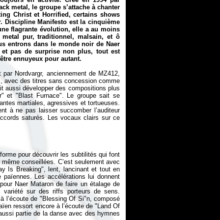
ck metal, le groupe s’attache à chanter
ng Christ et Horrified, certains shows
r.
Discipline Manifesto
est la cinquième
ne flagrante évolution, elle a au moins
etal pur, traditionnel, malsain, et ô
us entrons dans le monde noir de Naer
 et pas de surprise non plus, tout est
s être ennuyeux pour autant.
it par Nordvargr, anciennement de MZ412,
um, avec des titres sans concession comme
it aussi développer des compositions plus
" et "Blast Furnace". Le groupe sait se
santes martiales, agressives et tortueuses.
nt à ne pas laisser succomber l’auditeur
 accords saturés. Les vocaux clairs sur ce
forme pour découvrir les subtilités qui font
t même conseillées. C’est seulement avec
y Is Breaking", lent, lancinant et tout en
 païennes. Les accélérations lui donnent
 pour Naer Mataron de faire un étalage de
variété sur des riffs porteurs de sens.
à l’écoute de "Blessing Of Si"n, composé
 païen ressort encore à l’écoute de "Land Of
 aussi partie de la danse avec des hymnes