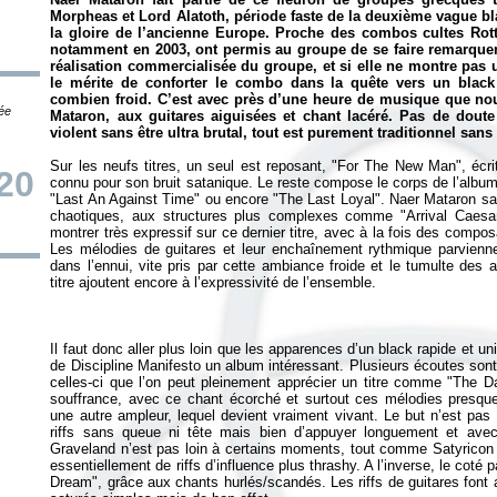
Morpheas et Lord Alatoth, période faste de la deuxième vague bla
la gloire de l’ancienne Europe. Proche des combos cultes Rotti
notamment en 2003, ont permis au groupe de se faire remarque
réalisation commercialisée du groupe, et si elle ne montre pas u
le mérite de conforter le combo dans la quête vers un black m
combien froid. C’est avec près d’une heure de musique que no
tée
Mataron, aux guitares aiguisées et chant lacéré. Pas de doute
violent sans être ultra brutal, tout est purement traditionnel san
Sur les neufs titres, un seul est reposant, "For The New Man", écr
/20
connu pour son bruit satanique. Le reste compose le corps de l’alb
"Last An Against Time" ou encore "The Last Loyal". Naer Mataron sa
chaotiques, aux structures plus complexes comme "Arrival Caesar
montrer très expressif sur ce dernier titre, avec à la fois des compo
Les mélodies de guitares et leur enchaînement rythmique parvienne
dans l’ennui, vite pris par cette ambiance froide et le tumulte des
Il faut donc aller plus loin que les apparences d’un black rapide et uni
de
Discipline Manifesto
un album intéressant. Plusieurs écoutes son
celles-ci que l’on peut pleinement apprécier un titre comme "The Da
souffrance, avec ce chant écorché et surtout ces mélodies presque
une autre ampleur, lequel devient vraiment vivant. Le but n’est pas
riffs sans queue ni tête mais bien d’appuyer longuement et avec 
Graveland n’est pas loin à certains moments, tout comme Satyricon 
essentiellement de riffs d’influence plus thrashy. A l’inverse, le coté
Dream", grâce aux chants hurlés/scandés. Les riffs de guitares font