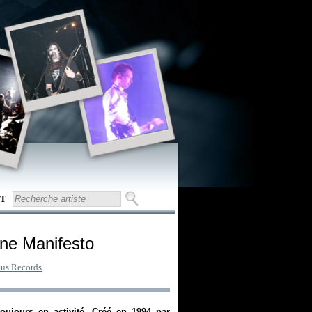
T
line Manifesto
tus Records
oujours en activité. Créé en 1994 par