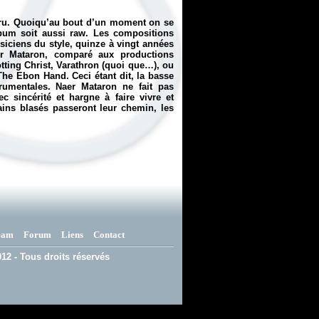
 cru. Quoiqu’au bout d’un moment on se
lbum soit aussi raw. Les compositions
siciens du style, quinze à vingt années
er Mataron, comparé aux productions
ing Christ, Varathron (quoi que…), ou
The Ebon Hand. Ceci étant dit, la basse
rumentales. Naer Mataron ne fait pas
 sincérité et hargne à faire vivre et
tains blasés passeront leur chemin, les
eam
Forum
Liens
Contact
12 - Tous droits réservés