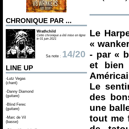
CHRONIQUE PAR ...
Le Harpe
Wrathchild
Cette chronique a été mise en ligne
le 01 juin 2021
«
wanke
14/20
- par «
b
Sa note :
et bien
LINE UP
Américai
-Lutz Vegas
(chant)
Le senti
-Danny Diamond
des bon
(guitare)
-Blind Ferec
une balle
(guitare)
tout me 
-Marc de Vil
(basse)