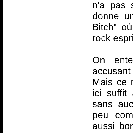
n'a pas 
donne un
Bitch" où
rock espri
On enten
accusant 
Mais ce 
ici suffi
sans auc
peu com
aussi bo