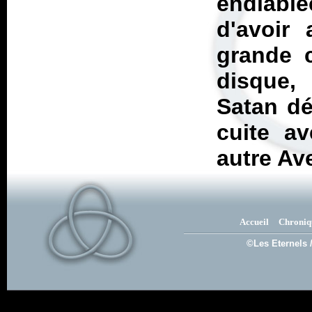
endiabl
d'avoir 
grande c
disque,
Satan dé
cuite a
autre Av
Accueil
Chroniq
©Les Eternels 