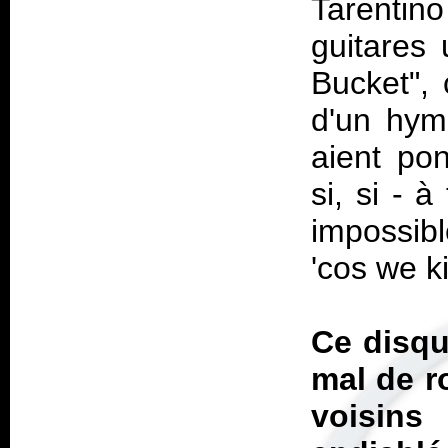
Tarentin
guitares
Bucket", 
d'un hym
aient pon
si, si - 
impossib
'cos we k
Ce disqu
mal de ro
voisins