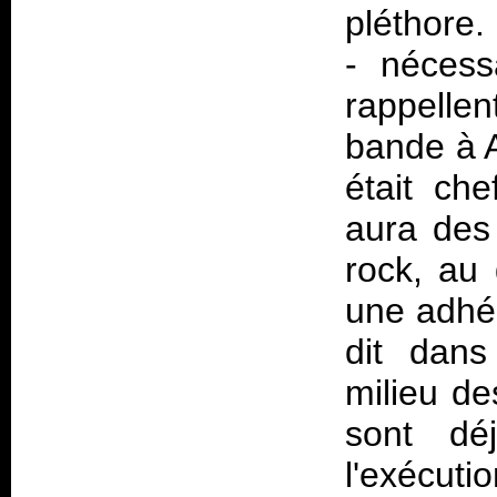
pléthore.
- nécess
rappelle
bande à 
était ch
aura des 
rock, au
une adhér
dit dans
milieu de
sont déj
l'exécuti