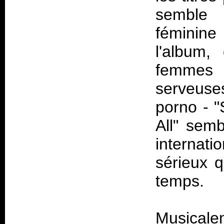
semble 
féminine
l'album,
femmes s
serveus
porno - "
All" semb
internat
sérieux 
temps.
Musicalem