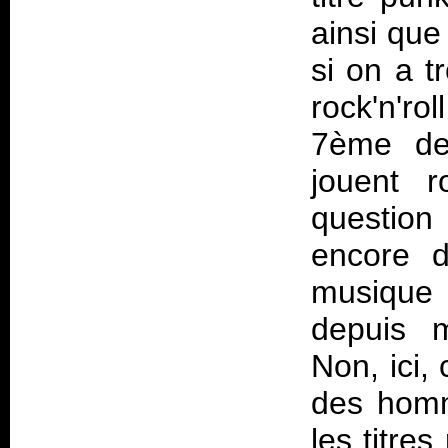
ainsi que
si on a 
rock'n'rol
7ème de 
jouent r
question 
encore d
musique 
depuis m
Non, ici, 
des homme
les titre