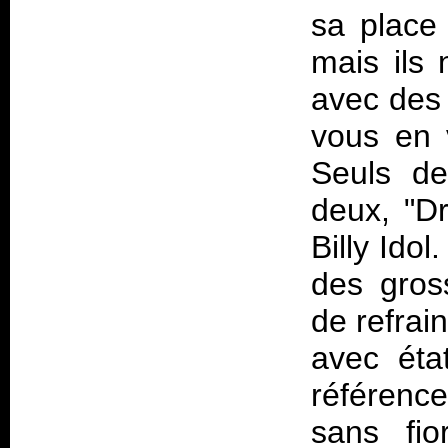
sa place
mais ils
avec des b
vous en v
Seuls de
deux, "D
Billy Ido
des gros
de refrai
avec état
référenc
sans fio