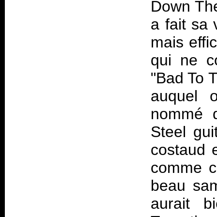
Down The 
a fait sa
mais eff
qui ne c
"Bad To T
auquel 
nommé q
Steel gu
costaud e
comme ce
beau sam
aurait 