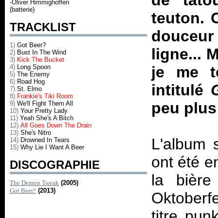
de tato
-Oliver Himmighoffen
(batterie)
teuton. 
TRACKLIST
douceur 
1)
Got Beer?
ligne...
2)
Bust In The Wind
3)
Kick The Bucket
4)
Long Spoon
je me t
5)
The Enemy
6)
Road Hog
intitulé
7)
St. Elmo
8)
Frankie's Tiki Room
peu plus 
9)
We'll Fight Them All
10)
Your Pretty Lady
11)
Yeah She's A Bitch
12)
All Goes Down The Drain
13)
She's Nitro
L'album 
14)
Drowned In Tears
15)
Why Lie I Want A Beer
ont été e
DISCOGRAPHIE
la bièr
The Demon Tweak
(2005)
Got Beer?
(2013)
Oktoberf
titre pun