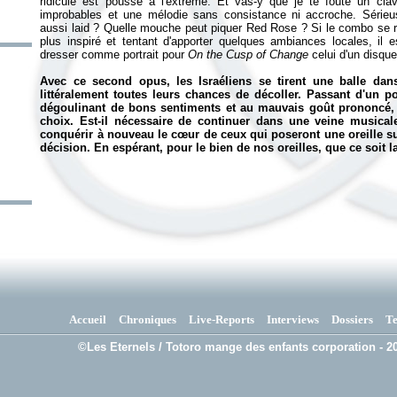
ridicule est poussé à l'extrême. Et vas-y que je te foute un cl
improbables et une mélodie sans consistance ni accroche. Sérieu
aussi laid ? Quelle mouche peut piquer Red Rose ? Si le combo se ra
plus inspiré et tentant d'apporter quelques ambiances locales, il 
dresser comme portrait pour
On the Cusp of Change
celui d'un disque
Avec ce second opus, les Israéliens se tirent une balle dans 
littéralement toutes leurs chances de décoller. Passant d'un
dégoulinant de bons sentiments et au mauvais goût prononcé, 
choix. Est-il nécessaire de continuer dans une veine musica
conquérir à nouveau le cœur de ceux qui poseront une oreille s
décision. En espérant, pour le bien de nos oreilles, que ce soit l
Accueil
Chroniques
Live-Reports
Interviews
Dossiers
T
©Les Eternels / Totoro mange des enfants corporation - 20