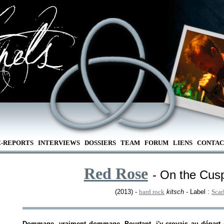
E-REPORTS
INTERVIEWS
DOSSIERS
TEAM
FORUM
LIENS
CONTAC
Red Rose
- On the Cus
(2013) -
hard rock
kitsch
- Label :
Scar
Dommage, vraiment dommage. Pourtant, j'y croyais au départ et