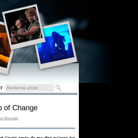
T
p of Change
let Records
 j'avais envie de me dire qu'avec les