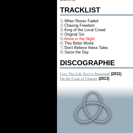
TRACKLIST
1)
When Roses Faded
2)
Chasing Freedom
3)
King of the Local Crowd
4)
Original Sin
5)
Alone in the Night
6)
This Bitter World
7)
Don't Believe these Tales
8)
Seize the Day
DISCOGRAPHIE
Live The Life You've Imagined
(2011)
On the Cusp of Change
(2013)