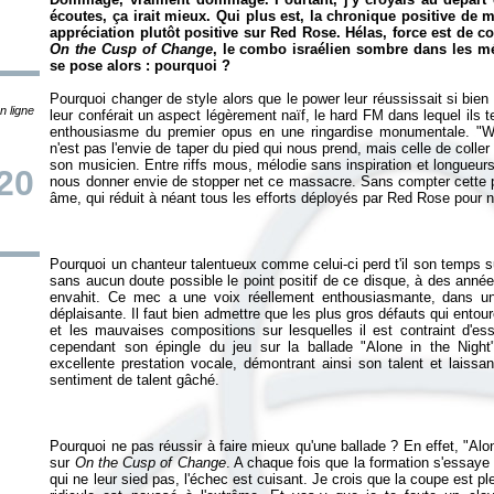
écoutes, ça irait mieux. Qui plus est, la chronique positive de
appréciation plutôt positive sur Red Rose. Hélas, force est de co
On the Cusp of Change
, le combo israélien sombre dans les m
se pose alors : pourquoi ?
Pourquoi changer de style alors que le power leur réussissait si bie
n ligne
leur conférait un aspect légèrement naïf, le hard FM dans lequel ils t
enthousiasme du premier opus en une ringardise monumentale. "
n'est pas l'envie de taper du pied qui nous prend, mais celle de colle
son musicien. Entre riffs mous, mélodie sans inspiration et longueurs 
20
nous donner envie de stopper net ce massacre. Sans compter cette p
âme, qui réduit à néant tous les efforts déployés par Red Rose pour n
Pourquoi un chanteur talentueux comme celui-ci perd t'il son temps s
sans aucun doute possible le point positif de ce disque, à des année
envahit. Ce mec a une voix réellement enthousiasmante, dans un
déplaisante. Il faut bien admettre que les plus gros défauts qui entou
et les mauvaises compositions sur lesquelles il est contraint d'essa
cependant son épingle du jeu sur la ballade "Alone in the Night"
excellente prestation vocale, démontrant ainsi son talent et laissa
sentiment de talent gâché.
Pourquoi ne pas réussir à faire mieux qu'une ballade ? En effet, "Alon
sur
On the Cusp of Change
. A chaque fois que la formation s'essaye
qui ne leur sied pas, l'échec est cuisant. Je crois que la coupe est p