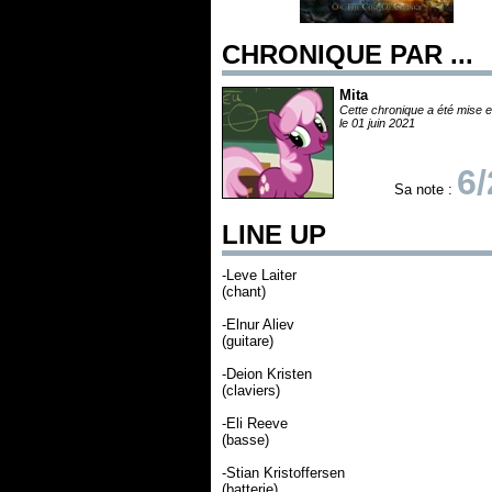
CHRONIQUE PAR ...
Mita
Cette chronique a été mise e
le 01 juin 2021
6/
Sa note :
LINE UP
-Leve Laiter
(chant)
-Elnur Aliev
(guitare)
-Deion Kristen
(claviers)
-Eli Reeve
(basse)
-Stian Kristoffersen
(batterie)