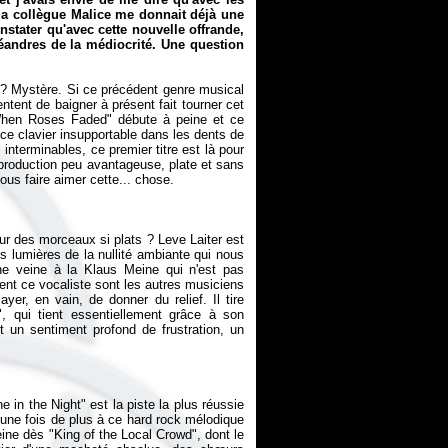
 ma collègue Malice me donnait déjà une
nstater qu'avec cette nouvelle offrande,
éandres de la médiocrité. Une question
n ? Mystère. Si ce précédent genre musical
entent de baigner à présent fait tourner cet
When Roses Faded" débute à peine et ce
r ce clavier insupportable dans les dents de
interminables, ce premier titre est là pour
roduction peu avantageuse, plate et sans
ous faire aimer cette... chose.
ur des morceaux si plats ? Leve Laiter est
s lumières de la nullité ambiante qui nous
e veine à la Klaus Meine qui n'est pas
rent ce vocaliste sont les autres musiciens
yer, en vain, de donner du relief. Il tire
, qui tient essentiellement grâce à son
nt un sentiment profond de frustration, un
e in the Night" est la piste la plus réussie
 une fois de plus à ce hard rock mélodique
leine dès "King of the Local Crowd", dont le