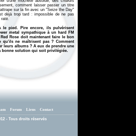
avier d'une mocheté absolue, des chœurs
sement, comment laisser passer un titre
ttrape sur la fin avec un "Seize the Day"
est déjà trop tard : impossible de ne pas
 raté.
le pied. Pire encore, ils pulvérisent
 power metal sympathique à un hard FM
Red Rose doit maintenant faire le bon
le qu'ils ne maîtrisent pas ? Comment
ur leurs albums ? A eux de prendre une
a bonne solution qui soit privilégiée.
eam
Forum
Liens
Contact
12 - Tous droits réservés