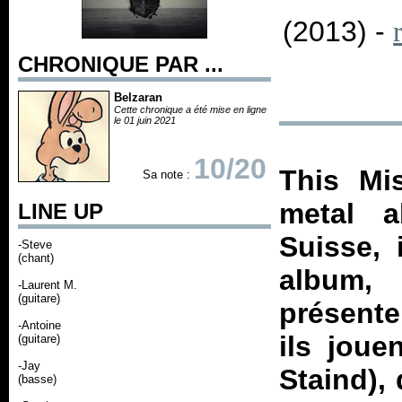
(2013) -
CHRONIQUE PAR ...
Belzaran
Cette chronique a été mise en ligne
le 01 juin 2021
10/20
This Mi
Sa note :
metal a
LINE UP
Suisse, 
-Steve
(chant)
album
-Laurent M.
(guitare)
présente
-Antoine
ils joue
(guitare)
-Jay
Staind), 
(basse)