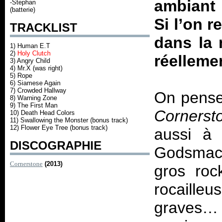
ambiant 
-Stephan
(batterie)
Si l’on 
TRACKLIST
dans la 
1) Human E.T
2)
Holy Clutch
réelleme
3) Angry Child
4) Mr.X (was right)
5) Rope
6) Siamese Again
7) Crowded Hallway
On pense
8) Warning Zone
9) The First Man
Cornerst
10) Death Head Colors
11) Swallowing the Monster (bonus track)
12) Flower Eye Tree (bonus track)
aussi à
DISCOGRAPHIE
Godsmack
Cornerstone
(2013)
gros roc
rocaille
graves… 