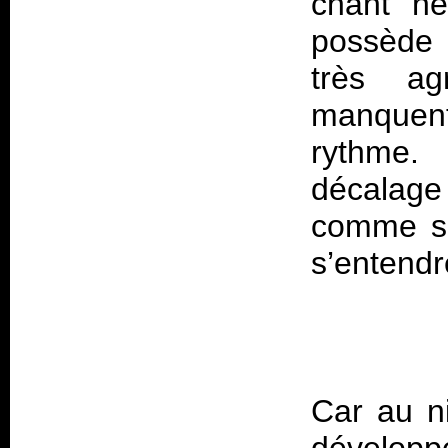
chant ne
possède 
très ag
manquent
rythme. 
décalage
comme s’i
s’entendr
Car au n