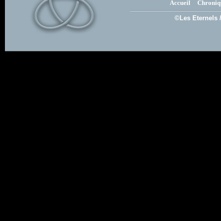
Accueil
Chroniq
©Les Eternels 