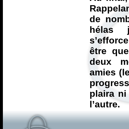
Rappela
de nombr
hélas 
s’efforc
être que
deux m
amies (l
progress
plaira n
l’autre.