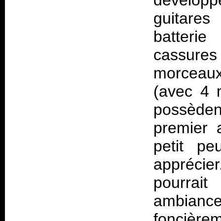
dévelop
guitares
batterie
cassures
morceaux 
(avec 4 
possèden
premier 
petit pe
apprécie
pourrai
ambianc
foncière