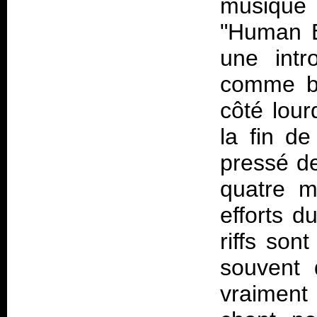
musique 
"Human E
une intr
comme be
côté lour
la fin d
pressé d
quatre m
efforts d
riffs son
souvent 
vraiment