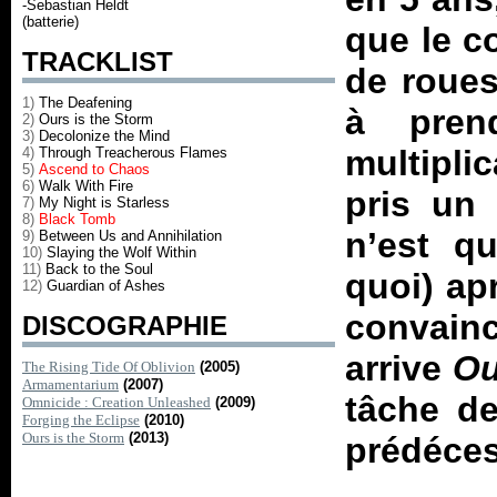
-Sebastian Heldt
(batterie)
que le c
TRACKLIST
de roues
1)
The Deafening
à pren
2)
Ours is the Storm
3)
Decolonize the Mind
multiplic
4)
Through Treacherous Flames
5)
Ascend to Chaos
6)
Walk With Fire
pris un
7)
My Night is Starless
8)
Black Tomb
n’est q
9)
Between Us and Annihilation
10)
Slaying the Wolf Within
11)
Back to the Soul
quoi) a
12)
Guardian of Ashes
convain
DISCOGRAPHIE
arrive
Ou
The Rising Tide Of Oblivion
(2005)
Armamentarium
(2007)
tâche de
Omnicide : Creation Unleashed
(2009)
Forging the Eclipse
(2010)
Ours is the Storm
(2013)
prédécess