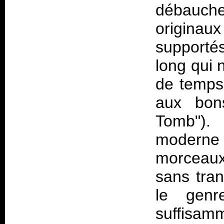
débauch
originau
supporté
long qui 
de temps
aux bon
Tomb").
moderne e
morceaux 
sans tran
le genr
suffisamm