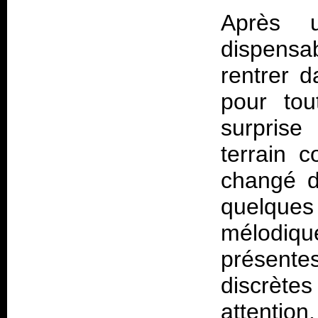
Après u
dispensa
rentrer d
pour tou
surprise
terrain 
changé d
quelques 
mélodique
présent
discrètes
attention