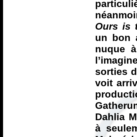
particu
néanmoi
Ours is 
un bon a
nuque à 
l’imagin
sorties 
voit arr
produc
Gatheru
Dahlia M
à seulem