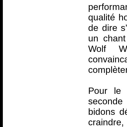
perform
qualité ho
de dire s
un chant
Wolf W
convain
complète
Pour le
seconde
bidons d
craindre