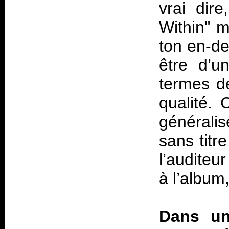
vrai dir
Within" 
ton en-de
être d’u
termes d
qualité. 
générali
sans titr
l’auditeu
à l’album
Dans un