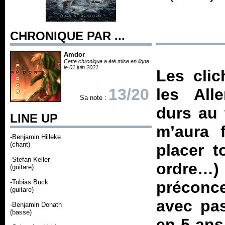
CHRONIQUE PAR ...
Amdor
Cette chronique a été mise en ligne
le 01 juin 2021
Les clic
13/20
les All
Sa note :
durs au 
LINE UP
m’aura 
-Benjamin Hilleke
(chant)
placer t
-Stefan Keller
ordre…
(guitare)
-Tobias Buck
préconce
(guitare)
avec pa
-Benjamin Donath
(basse)
en 5 ans