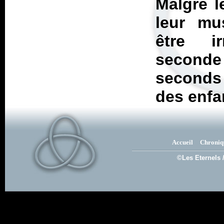
Malgré l
leur mu
être i
seconde
seconds 
des enfa
Accueil
Chroniq
©Les Eternels 