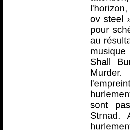
l'horizon
ov steel
pour sché
au résult
musique 
Shall Bu
Murder. 
l'empre
hurlement
sont pa
Strnad. 
hurlemen