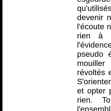
qu'utilis
devenir 
l'écoute n
rien à 
l'évidenc
pseudo é
mouiller
révoltés 
S'oriente
et opter
rien. To
l'ensembl