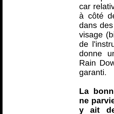
car relat
à côté d
dans des
visage (
de l'inst
donne un
Rain Dow
garanti.
La bonne
ne parvi
y ait d