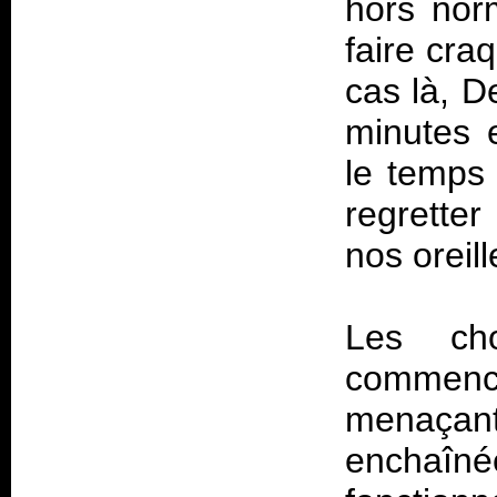
hors nor
faire cra
cas là, D
minutes 
le temps
regretter
nos oreil
Les cho
commenc
menaçan
enchaîné