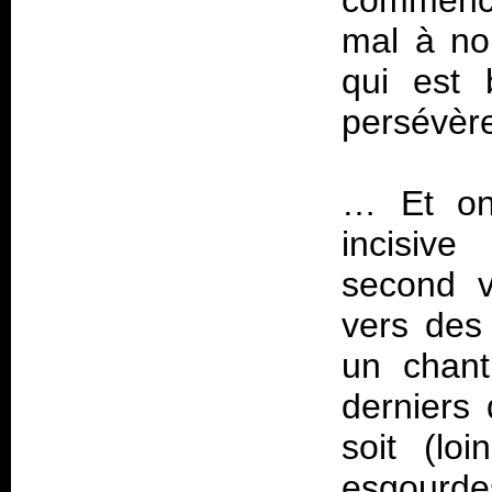
commence
mal à no
qui est 
persévère
… Et on 
incisiv
second v
vers des
un chant
derniers 
soit (loi
esgourde