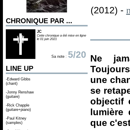
(2012) -
CHRONIQUE PAR ...
JC
Cette chronique a été mise en ligne
le 01 juin 2021
5/20
Ne jam
Sa note :
Toujours
LINE UP
une chan
-Edward Gibbs
(chant)
se retape
-Jonny Renshaw
(guitare)
objectif
-Rick Chapple
lumière 
(guitare+piano)
-Paul Kitney
que c'est
(samples)