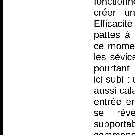
fonction
créer un
Efficacit
pattes à
ce momen
les sévic
pourtant.
ici subi 
aussi cal
entrée en
se révè
suppor