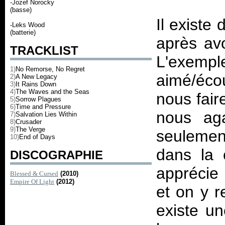
-Jozef Norocky
(basse)
Il existe
-Leks Wood
(batterie)
après av
TRACKLIST
L'exempl
1)
No Remorse, No Regret
aimé/écou
2)
A New Legacy
3)
It Rains Down
4)
The Waves and the Seas
nous fair
5)
Sorrow Plagues
6)
Time and Pressure
nous aga
7)
Salvation Lies Within
8)
Crusader
9)
The Verge
seulement
10)
End of Days
dans la 
DISCOGRAPHIE
apprécie 
Blessed & Cursed
(2010)
Empire Of Light
(2012)
et on y r
existe un