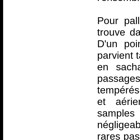
Pour pal
trouve da
D'un poi
parvient 
en sach
passages 
tempérés 
et aéri
samples
négligea
rares pas