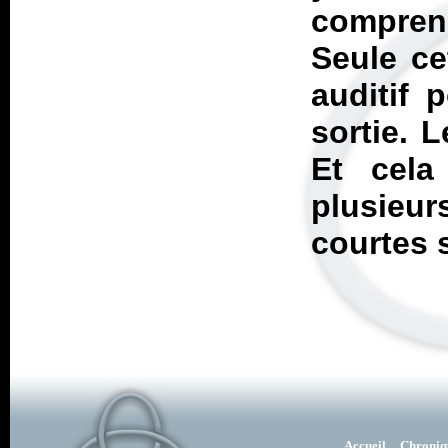
compren
Seule cet
auditif 
sortie. 
Et cela
plusieu
courtes 
Accueil
Chroniq