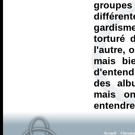
groupes
différen
gardisme
torturé 
l'autre,
mais bi
d'enten
des alb
mais o
entendre
Accueil
Chroniq