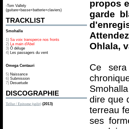
propos es
-Tom Vallely
(guitare+basse+batterie+claviers)
garde b
TRACKLIST
d'enreg
Smohalla
Attende
1)
Sa voix transperce nos fronts
Ohlala, v
2)
La main d'Abel
3)
Ô déluge
4)
Les passagers du vent
Ce sera 
Omega Centauri
5)
Naissance
chroniqu
6)
Submission
7)
Desuetude
Smohalla,
DISCOGRAPHIE
dire que 
Tellur / Epitome (split)
(2013)
terreau f
ses form