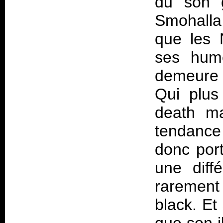
du son g
Smohalla
que les 
ses hume
demeure 
Qui plus 
death ma
tendance
donc por
une diff
rarement 
black. Et