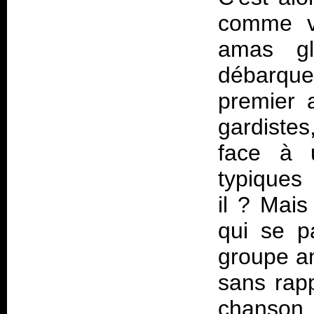
comme vo
amas gl
débarque
premier 
gardistes,
face à u
typiques
il ? Mais
qui se p
groupe an
sans rapp
chanso