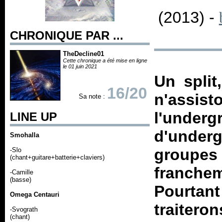
(2013) -
CHRONIQUE PAR ...
TheDecline01
Cette chronique a été mise en ligne
le 01 juin 2021
Un split
16/20
n'assis
Sa note :
l'underg
LINE UP
d'unde
Smohalla
groupe
-Slo
(chant+guitare+batterie+claviers)
franche
-Camille
(basse)
Pourta
Omega Centauri
traiter
-Svograth
(chant)