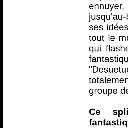
ennuyer, 
jusqu'au-
ses idées
tout le m
qui flash
fantasti
"Desuetu
totaleme
groupe de
Ce spl
fantast