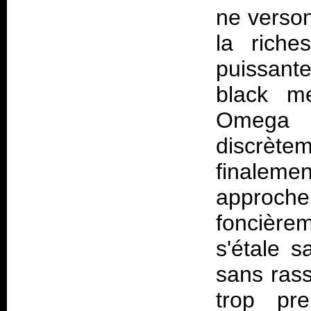
ne verson
la riche
puissant
black m
Omega C
discrète
finalem
approch
foncièrem
s'étale s
sans rass
trop p