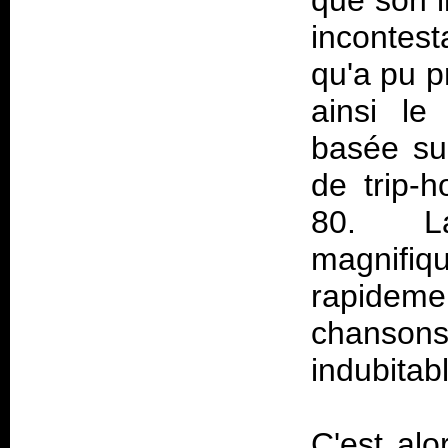
que son i
incontes
qu'a pu p
ainsi le
basée su
de trip-
80. La
magnifi
rapideme
chansons
indubitab
C'est al