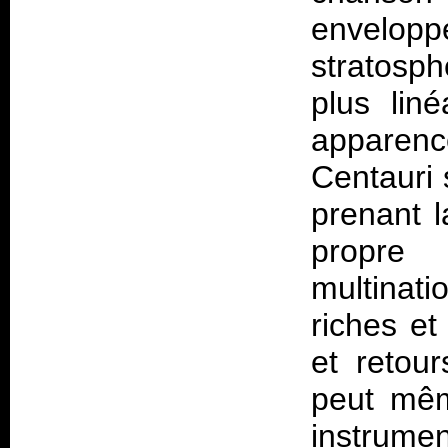
envelopp
stratosph
plus lin
apparen
Centauri 
prenant 
propre
multinati
riches et
et retou
peut mêm
instrumen