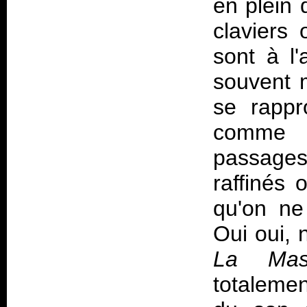
en plein 
claviers 
sont à l
souvent 
se rappr
comme l
passages 
raffinés 
qu'on ne 
Oui oui, 
La Masq
totalemen