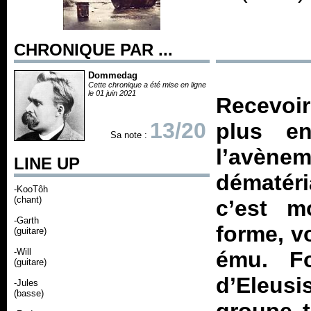
CHRONIQUE PAR ...
Dommedag
Cette chronique a été mise en ligne
le 01 juin 2021
Recevoir
13/20
plus en
Sa note :
l’avè
LINE UP
dématéri
-KooTôh
(chant)
c’est m
-Garth
forme, v
(guitare)
-Will
ému. F
(guitare)
d’Eleusi
-Jules
(basse)