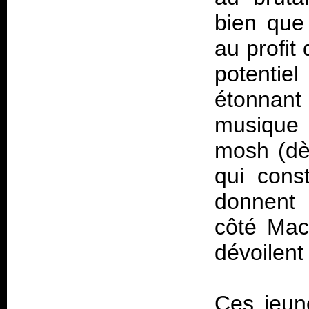
bien que
au profit
potentie
étonnant 
musique e
mosh (dè
qui cons
donnent 
côté Mac
dévoilent
Ces jeun