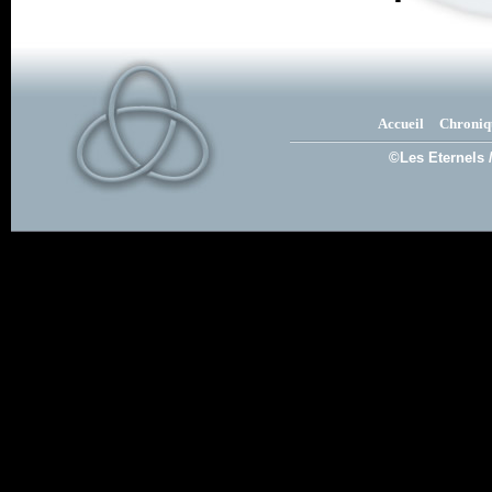
Accueil
Chroniq
©Les Eternels 