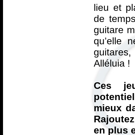
lieu et 
de temps
guitare m
qu’elle n
guitares
Alléluia !
Ces je
potentie
mieux da
Rajoutez
en plus e