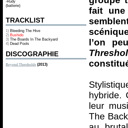
groupe t
-Rudy
(batterie)
fait une
semblen
TRACKLIST
scéniqu
1)
Bleeding The Hive
2)
Bushido
3)
The Boards In The Backyard
l’on pe
4)
Dead Pools
Thresho
DISCOGRAPHIE
constitué
Beyond Thresholds
(2013)
Stylisti
hybride.
leur mus
The Back
au bruta