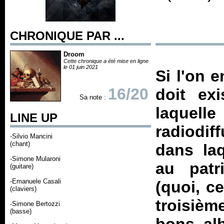
CHRONIQUE PAR ...
Droom
Cette chronique a été mise en ligne
le 01 juin 2021
Si l'on e
16/20
doit exi
Sa note :
laquell
LINE UP
radiodif
-Silvio Mancini
(chant)
dans laq
-Simone Mularoni
au patr
(guitare)
-Emanuele Casali
(quoi, c
(claviers)
troisièm
-Simone Bertozzi
(basse)