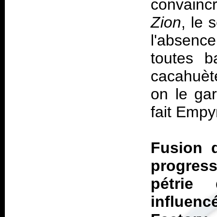
convaincr
Zion
, le 
l'absence
toutes 
cacahuèt
on le gar
fait Empy
Fusion 
progres
pétrie
influenc