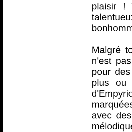
plaisir 
talentue
bonhomme
Malgré t
n'est pa
pour des 
plus ou 
d'Empyri
marquées
avec des
mélodiq