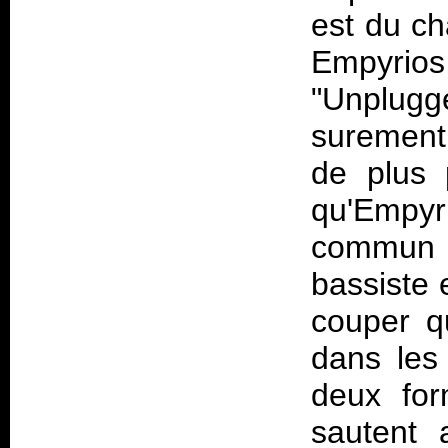
est du ch
Empyrios
"Unplug
surement
de plus 
qu'Empy
commun 
bassiste 
couper qu
dans les
deux for
sautent 