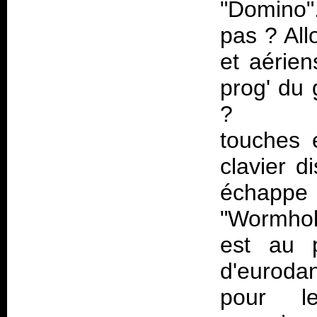
"Domino".
pas ? All
et aérien
prog' du 
? 
touches 
clavier d
échapp
"Wormhol
est au 
d'eurodan
pour l