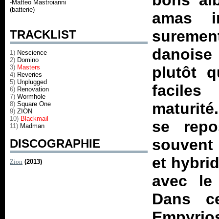
bons alb
-Matteo Mastroianni
(batterie)
amas in
surement
TRACKLIST
danoise
1)
Nescience
2)
Domino
3)
Masters
plutôt 
4)
Reveries
5)
Unplugged
faciles
6)
Renovation
7)
Wormhole
maturité
8)
Square One
9)
ZION
10)
Blackmail
se repo
11)
Madman
souvent 
DISCOGRAPHIE
et hybri
Zion
(2013)
avec le
Dans ce
Empyrio