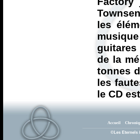
Factory
Townsend
les élém
musique
guitares
de la mé
tonnes d
les faute
le CD es
Accueil
Chroniq
©Les Eternels 