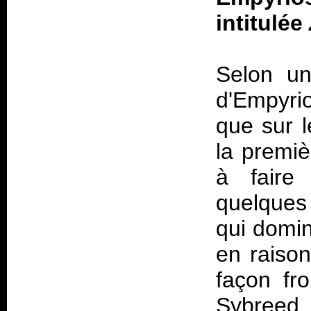
intitulée
Selon un
d'Empyri
que sur l
la premiè
à faire
quelques
qui domin
en raison
façon fro
Sybreed,