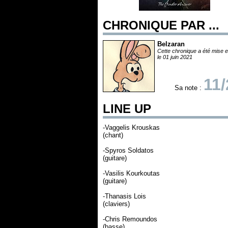
CHRONIQUE PAR ...
Belzaran
Cette chronique a été mise e
le 01 juin 2021
11/
Sa note :
LINE UP
-Vaggelis Krouskas
(chant)
-Spyros Soldatos
(guitare)
-Vasilis Kourkoutas
(guitare)
-Thanasis Lois
(claviers)
-Chris Remoundos
(basse)