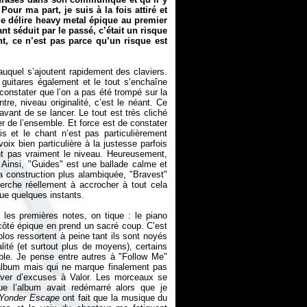
our ma part, je suis à la fois attiré et
e délire heavy metal épique au premier
 séduit par le passé, c’était un risque
t, ce n’est pas parce qu’un risque est
quel s’ajoutent rapidement des claviers.
s guitares également et le tout s’enchaîne
 constater que l’on a pas été trompé sur la
re, niveau originalité, c’est le néant. Ce
vant de se lancer. Le tout est très cliché
er de l’ensemble. Et force est de constater
is et le chant n’est pas particulièrement
oix bien particulière à la justesse parfois
t pas vraiment le niveau. Heureusement,
Ainsi, "Guides" est une ballade calme et
a construction plus alambiquée, "Bravest"
rche réellement à accrocher à tout cela
ue quelques instants.
les premières notes, on tique : le piano
 côté épique en prend un sacré coup. C’est
los ressortent à peine tant ils sont noyés
lité (et surtout plus de moyens), certains
ble. Je pense entre autres à "Follow Me"
album mais qui ne marque finalement pas
uver d’excuses à Valor. Les morceaux se
ue l’album avait redémarré alors que je
Yonder Escape
ont fait que la musique du