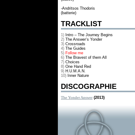
-Andritsos Thodoris
(batterie)
TRACKLIST
1)
Intro – The Journey Begins
2)
The Answer’s Yonder
3)
Crossroads
4)
The Guides
5)
Follow me
6)
The Bravest of them All
7)
Choices
8)
One Hand Red
9)
H.U.M.A.N.
10)
Inner Nature
DISCOGRAPHIE
The Yonder Answer
(2013)