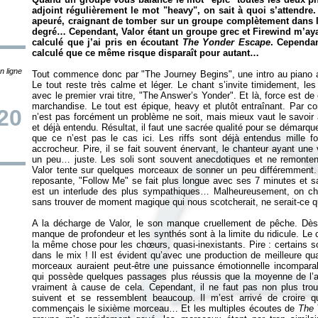
adjoint régulièrement le mot "heavy", on sait à quoi s’attendre. P
apeuré, craignant de tomber sur un groupe complètement dans l
degré… Cependant, Valor étant un groupe grec et Firewind m’ayant
calculé que j’ai pris en écoutant
The Yonder Escape
. Cependan
calculé que ce même risque disparaît pour autant…
n ligne
Tout commence donc par "The Journey Begins", une intro au piano au
Le tout reste très calme et léger. Le chant s’invite timidement, le
avec le premier vrai titre, "The Answer’s Yonder". Et là, force est de
marchandise. Le tout est épique, heavy et plutôt entraînant. Par cont
20
n’est pas forcément un problème ne soit, mais mieux vaut le savoir a
et déjà entendu. Résultat, il faut une sacrée qualité pour se démarqu
que ce n’est pas le cas ici. Les riffs sont déjà entendus mille fo
accrocheur. Pire, il se fait souvent énervant, le chanteur ayant une v
un peu… juste. Les soli sont souvent anecdotiques et ne remonten
Valor tente sur quelques morceaux de sonner un peu différemment. 
reposante, "Follow Me" se fait plus longue avec ses 7 minutes et s
est un interlude des plus sympathiques… Malheureusement, on che
sans trouver de moment magique qui nous scotcherait, ne serait-ce q
A la décharge de Valor, le son manque cruellement de pêche. Dès 
manque de profondeur et les synthés sont à la limite du ridicule. Le
la même chose pour les chœurs, quasi-inexistants. Pire : certains so
dans le mix ! Il est évident qu’avec une production de meilleure qua
morceaux auraient peut-être une puissance émotionnelle incompara
qui possède quelques passages plus réussis que la moyenne de l’
vraiment à cause de cela. Cependant, il ne faut pas non plus tro
suivent et se ressemblent beaucoup. Il m’est arrivé de croire q
commençais le sixième morceau… Et les multiples écoutes de
The 