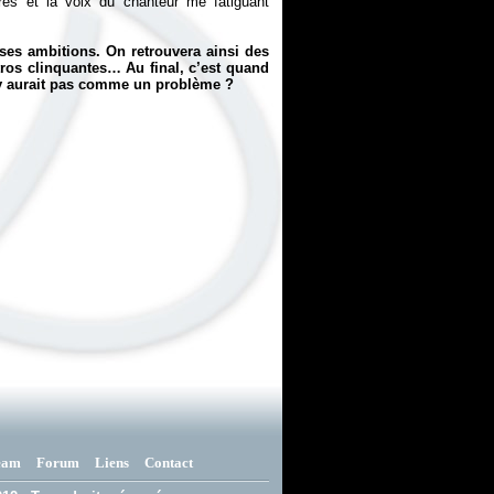
res et la voix du chanteur me fatiguant
ses ambitions. On retrouvera ainsi des
tros clinquantes… Au final, c’est quand
n’y aurait pas comme un problème ?
eam
Forum
Liens
Contact