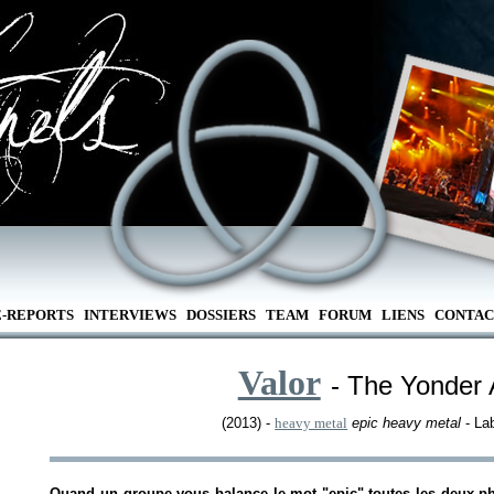
E-REPORTS
INTERVIEWS
DOSSIERS
TEAM
FORUM
LIENS
CONTAC
Valor
- The Yonder
(2013) -
heavy metal
epic heavy metal
- La
Quand un groupe vous balance le mot "epic" toutes les deux p