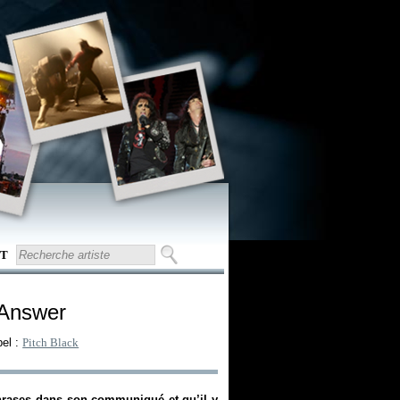
T
 Answer
bel :
Pitch Black
hrases dans son communiqué et qu’il y