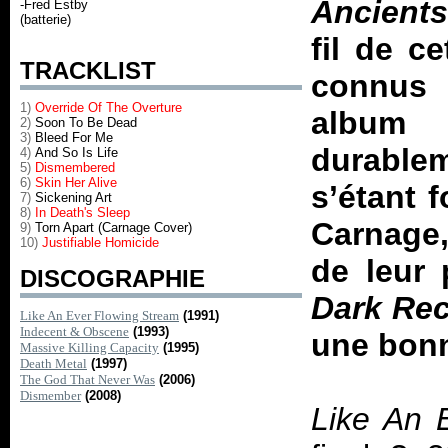
Ancient
-Fred Estby
(batterie)
fil de c
TRACKLIST
connus 
1)
Override Of The Overture
album 
2)
Soon To Be Dead
3)
Bleed For Me
durable
4)
And So Is Life
5)
Dismembered
6)
Skin Her Alive
s’étant 
7)
Sickening Art
8)
In Death's Sleep
Carnage,
9)
Torn Apart (Carnage Cover)
10)
Justifiable Homicide
de leur 
DISCOGRAPHIE
Dark Rec
Like An Ever Flowing Stream
(1991)
Indecent & Obscene
(1993)
une bonn
Massive Killing Capacity
(1995)
Death Metal
(1997)
The God That Never Was
(2006)
Dismember
(2008)
Like An 