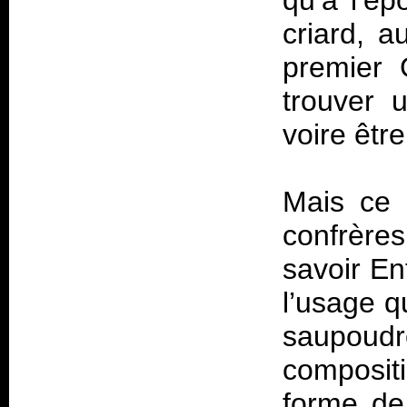
qu’à l’ép
criard, 
premier G
trouver 
voire êtr
Mais ce 
confrères
savoir En
l’usage qu
saupoud
composit
forme de