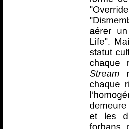
"Overrid
"Dismem
aérer un
Life". Ma
statut cu
chaque 
Stream
r
chaque ri
l’homogé
demeure 
et les d
forbans 