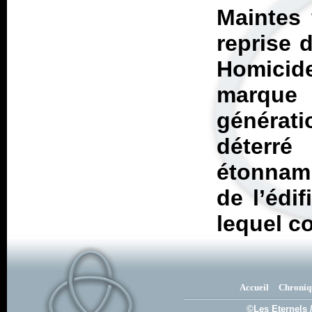
Maintes 
reprise 
Homici
marque
générati
déterr
étonnam
de l’édi
lequel co
Accueil
Chroniq
©Les Eternels 