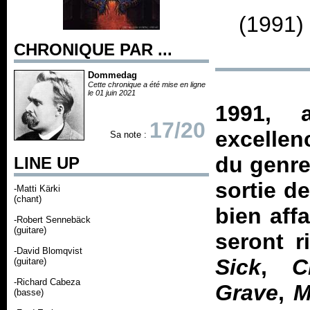
(1991)
CHRONIQUE PAR ...
Dommedag
Cette chronique a été mise en ligne
le 01 juin 2021
1991, 
17/20
excellen
Sa note :
du genre
LINE UP
sortie d
-Matti Kärki
(chant)
bien aff
-Robert Sennebäck
(guitare)
seront 
-David Blomqvist
Sick
,
C
(guitare)
-Richard Cabeza
Grave
,
M
(basse)