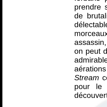
prendre 
de brutal
délectabl
morceaux
assassin,
on peut d
admirab
aération
Stream
co
pour le 
découvert