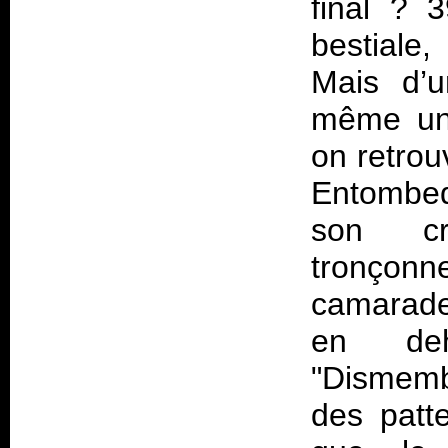
final ? 
bestiale
Mais d’u
même une
on retrou
Entombe
son cr
tronçon
camarade
en de
"Dismemb
des patt