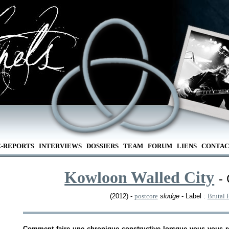
E-REPORTS
INTERVIEWS
DOSSIERS
TEAM
FORUM
LIENS
CONTAC
Kowloon Walled City
-
(2012) -
postcore
sludge
- Label :
Brutal 
Comment faire une chronique constructive lorsque vous vous re