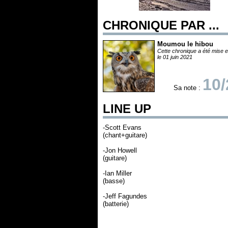
CHRONIQUE PAR ...
Moumou le hibou
Cette chronique a été mise e
le 01 juin 2021
10/
Sa note :
LINE UP
-Scott Evans
(chant+guitare)
-Jon Howell
(guitare)
-Ian Miller
(basse)
-Jeff Fagundes
(batterie)