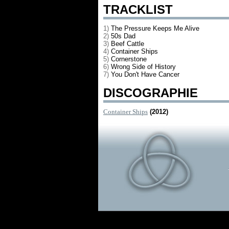
TRACKLIST
1)
The Pressure Keeps Me Alive
2)
50s Dad
3)
Beef Cattle
4)
Container Ships
5)
Cornerstone
6)
Wrong Side of History
7)
You Don't Have Cancer
DISCOGRAPHIE
Container Ships
(2012)