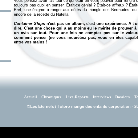
Vous pensez avoir fait tout ce qui était en votre pouvoir pour rend
toujours pas quoi en penser. Était-ce génial ? Était-ce affreux ? Étai
Bref, une énigme à ranger aux côtés du triangle des Bermudes, du
encore de la recette du Nutella.
Container Ships
n'est pas un album, c'est une expérience. A-t-on
dire. C'est une chose qui a au moins eu le mérite de prouver à 
un avis sur tout. Pour une fois ne comptez pas sur le vale
comment penser (ne vous inquiétiez pas, vous en êtes capabl
entre vos mains !
Accueil
Chroniques
Live-Reports
Interviews
Dossiers
T
©Les Eternels / Totoro mange des enfants corporation - 20