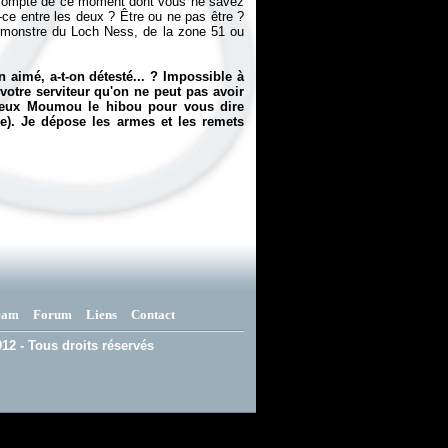
re compte de ce moment dont vous ne savez
t-ce entre les deux ? Être ou ne pas être ?
 monstre du Loch Ness, de la zone 51 ou
 aimé, a-t-on détesté... ? Impossible à
votre serviteur qu'on ne peut pas avoir
ureux Moumou le hibou pour vous dire
e). Je dépose les armes et les remets
eam
Forum
Liens
Contact
12 - Tous droits réservés