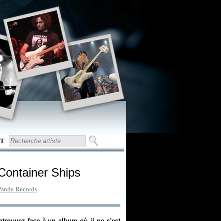
T
 Container Ships
Panda Records
trouvez face à un album où il ne s'est