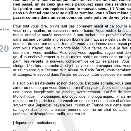
rien passé, un de ceux que vous parcourez sans vous rendre c
fait perdre tous vos repères (dans le mauvais sens...) ? Vous 
dans un état tel que lorsque qu'il se termine, vous n'êtes même p
passe, comme dans un semi coma où toute pulsion de vie (et mêm
Pour tout vous dire, on ne sait pas comment réagir et ce pour la ra
n ligne
vous ni sympathie, ni passion ni même haine. Vous restez là à a
moule attend la marée accrochée à son rocher... Le problème c'est q
sans aucune véritable impression (bonne ou mauvaise cela va de soi
combler du vide par du vide formulé, vous vous lancez dans essai p
20
dont vous n'avez pas la moindre idée. Vous faites ce que je fa
démontre : vous meublez. Puis vous vous rappellez vaguement de quo
ça, d'un enchevêtrement plus ou moins habile de sons dans un style 
parmi les vivants, à nouveau conscient de ce qui se passe. Vous 
sludge. Une fois raccroché à l'objet qui vient de provoquer chez vous
aussi chiante que l'écoute d'un album de Carla Bruni, vous termine
et attaquez le second dans l'espoir de pouvoir citer quelques élèmen
Il s'agit bien ici d'entente et non d'écoute. L'écoute stimule, vous p
aimer ou non ce que vous êtes en train d'analyser... Alors que lorsq
une chose inexplicable se produit, votre cerveau s'arrête de fon
Monolithique, monotonique, monocyclique, monogamique... mais mon
musique en bruit de fond. Le vocaliste ne hurle ni ne chante (il déclam
souvent que Depardieu payera ses impôts en France pour cette nouvel
sa façon d'aimer et la basse ronronne comme un chat de salon. L
agréable, ni désagréable. Voilà, tout est dit.
[Reprise des méditations]