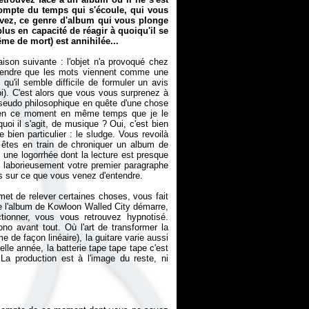
ompte du temps qui s'écoule, qui vous
savez, ce genre d'album qui vous plonge
lus en capacité de réagir à quoiqu'il se
e de mort) est annihilée...
ison suivante : l'objet n'a provoqué chez
ttendre que les mots viennent comme une
u'il semble difficile de formuler un avis
). C'est alors que vous vous surprenez à
seudo philosophique en quête d'une chose
is en ce moment en même temps que je le
i il s'agit, de musique ? Oui, c'est bien
bien particulier : le sludge. Vous revoilà
êtes en train de chroniquer un album de
 une logorrhée dont la lecture est presque
z laborieusement votre premier paragraphe
ts sur ce que vous venez d'entendre.
ermet de relever certaines choses, vous fait
ue l'album de Kowloon Walled City démarre,
ctionner, vous vous retrouvez hypnotisé.
o avant tout. Où l'art de transformer la
e de façon linéaire), la guitare varie aussi
le année, la batterie tape tape tape c'est
a production est à l'image du reste, ni