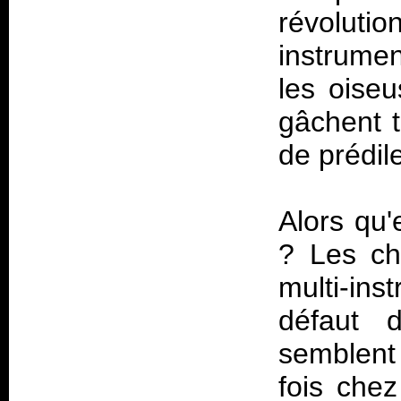
révolutio
instrume
les oise
gâchent t
de prédil
Alors qu'
? Les ch
multi-ins
défaut 
semblent 
fois chez