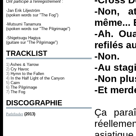
-Cross D
Ont participé à l'enregistrement
:
-Non, a
-Jan Erik Liljeström
(spoken words sur "The Fog")
même... 
-Mutsumi Tanamura
(spoken words sur "The Pilgrimage")
-Ah. Oua
-Shigetsugu Hagiya
refilés 
(guitare sur "The Pilgrimage")
TRACKLIST
-Non.
-Au stagi
1)
Ashes & Yarrow
2)
Cry Havoc
3)
Hymn to the Fallen
-Non plu
4)
In the Half Light of the Canyon
5)
Cairn
-Et merd
6)
The Pilgrimage
7)
The Fog
DISCOGRAPHIE
Ça paraî
Pathfinder
(2013)
réellem
asiatiq