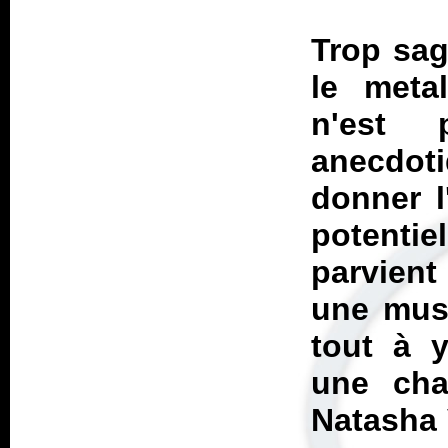
Trop sag
le metal
n'est 
anecdot
donner l
potenti
parvient
une musi
tout à 
une cha
Natasha 