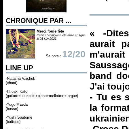
CHRONIQUE PAR ...
«
-Dit
Merci foule fête
Cette chronique a été mise en ligne
le 01 juin 2021
aurait 
12/20
m'aurait
Sa note :
Saussage
LINE UP
band doo
-Natasha Vaichuk
(chant)
J'ai touj
-Hiroaki Kato
- Tu es 
(guitare+bouzouki+piano+mellotron+ orgue)
-Yugo Maeda
la forma
(basse)
ukrainien
-Yushi Soutome
(batterie)