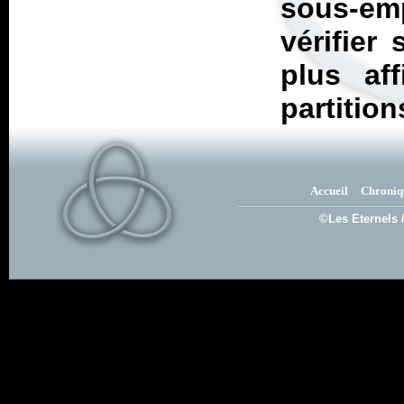
sous-em
vérifier 
plus af
partition
Accueil
Chroniq
©Les Eternels 