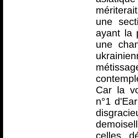
mériterai
une sect
ayant la 
une chan
ukrainie
métissa
contemple
Car la vo
n°1 d'Ear
disgracie
demoisel
celles d