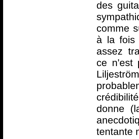
des guit
sympathi
comme sur
à la foi
assez tra
ce n'est 
Liljest
probable
crédibili
donne (la
anecdoti
tentante m