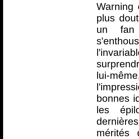
Warning 
plus dout
un fan 
s'enthou
l'invari
surprendr
lui-même
l'impress
bonnes id
les épi
dernière
mérités 