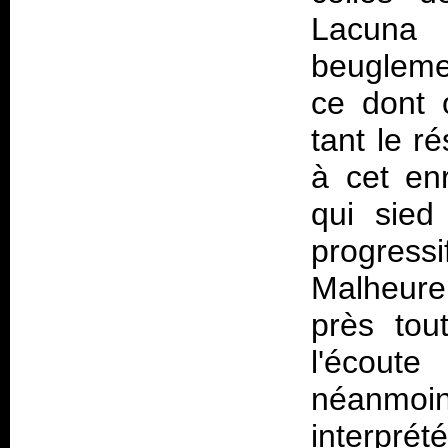
Lacuna
beugleme
ce dont o
tant le r
à cet en
qui sied
progr
Malheure
près tou
l'écou
néanmoin
interpr