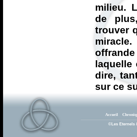
milieu. 
de plus
trouver 
miracle.
offrand
laquelle 
dire, ta
sur ce s
Accueil
Chroniq
©Les Eternels 