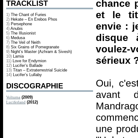
chance p
TRACKLIST
et le t
1)
The Chant of Furies
2)
Hekate – En Erebos Phos
envie : 
3)
Persephone
4)
Anubis
5)
The Illusionist
disque 
6)
Medusa
7)
The Veil of Neith
voulez-
8)
Six Grains of Pomegranate
9)
Night’s Master (Azhrarn & Sivesh)
10)
Lamia
sérieux 
11)
Love for Endymion
12)
Lucifer’s Ballade
13)
Titan – Extraterrestrial Suicide
14)
Lucifer’s Lullaby
Oui, c'e
DISCOGRAPHIE
avant d
Volturna
(2009)
Luciferland
(2012)
Mandrago
commence
une produ