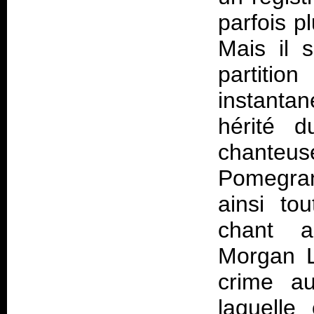
parfois p
Mais il 
partiti
instanta
hérité 
chanteus
Pomegran
ainsi to
chant a
Morgan L
crime au
laquelle