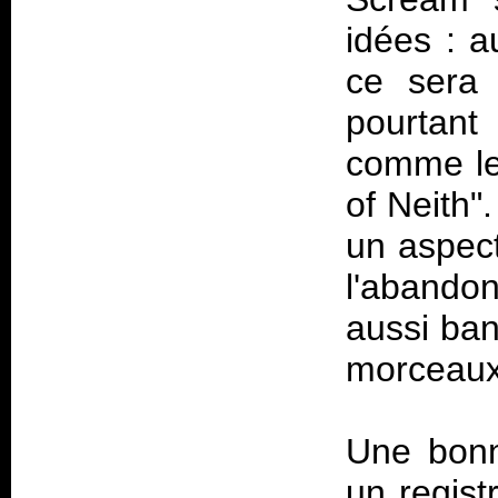
idées : a
ce sera 
pourtant
comme le 
of Neith"
un aspect
l'abando
aussi ban
morceaux
Une bonn
un regist