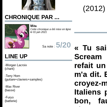
(2012)
CHRONIQUE PAR ...
Mita
Cette chronique a été mise en ligne
le 01 juin 2021
5/20
«
Tu sa
Sa note :
Scream 
LINE UP
refait u
-Morgan Lacroix
(chant)
m'a dit.
-Terry Horn
(guitare+claviers+samples)
croyez-m
-Max River
Italiens
(basse)
-Furyo
bon, f
(batterie)