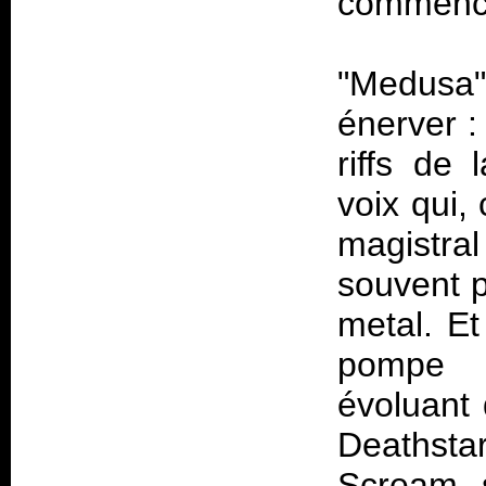
commence
"Medusa"
énerver :
riffs de 
voix qui,
magistra
souvent p
metal. Et
pompe li
évoluant 
Deathsta
Scream 