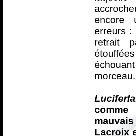
accroche
encore
erreurs :
retrait 
étouffée
échouant
morceau.
Luciferl
comme 
mauvai
Lacroix 