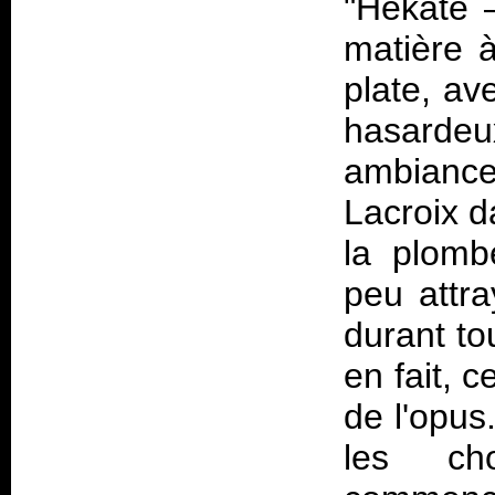
"Hekate 
matière à
plate, av
hasardeu
ambiance
Lacroix d
la plomb
peu attra
durant to
en fait, c
de l'opus.
les ch