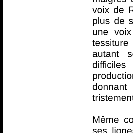
voix de R
plus de 
une voix
tessitur
autant 
difficil
producti
donnant 
tristemen
Même con
ses ligne