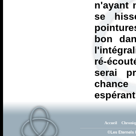
n'ayant n
se his
pointure
bon dan
l'intégra
ré-écou
serai p
chance
espérant 
Accueil
Chroniq
©Les Eternels 