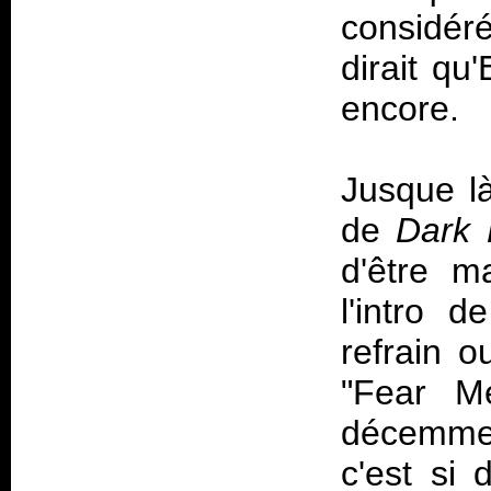
considér
dirait qu
encore.
Jusque là
de
Dark 
d'être m
l'intro 
refrain o
"Fear M
décemmen
c'est si 