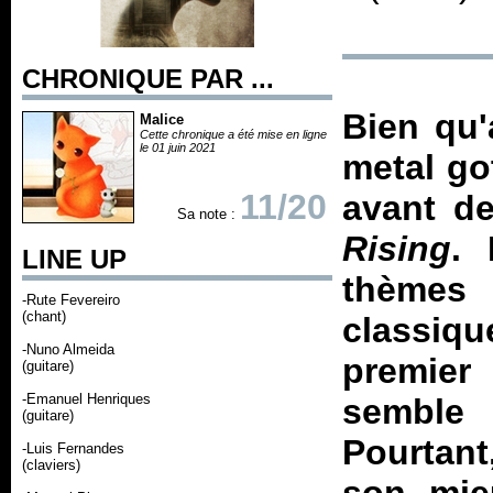
CHRONIQUE PAR ...
Bien qu'
Malice
Cette chronique a été mise en ligne
le 01 juin 2021
metal go
11/20
avant de
Sa note :
Rising
. 
LINE UP
thèmes
-Rute Fevereiro
(chant)
classiqu
-Nuno Almeida
premier 
(guitare)
-Emanuel Henriques
semble
(guitare)
Pourtant
-Luis Fernandes
(claviers)