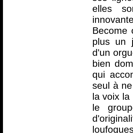
elles s
innovan
Become of
plus un 
d'un orgu
bien dom
qui acco
seul à ne
la voix l
le group
d'origi
loufoque