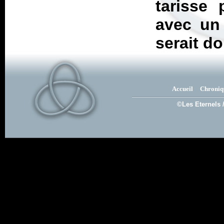
tarisse
avec un
serait d
Accueil
Chroniq
©Les Eternels 