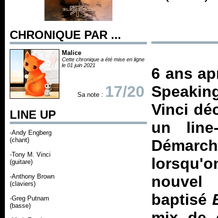
CHRONIQUE PAR ...
Malice
Cette chronique a été mise en ligne
le 01 juin 2021
6 ans ap
17/20
Speaking
Sa note :
Vinci dé
LINE UP
un line
-Andy Engberg
(chant)
Démarche
-Tony M. Vinci
lorsqu'o
(guitare)
-Anthony Brown
nouvel
(claviers)
baptisé
-Greg Putnam
(basse)
mix de 