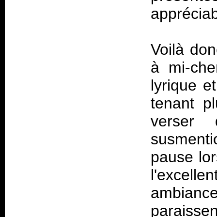
appréciab
Voilà don
à mi-che
lyrique 
tenant p
verser
susmenti
pause lor
l'excell
ambiance
paraisse