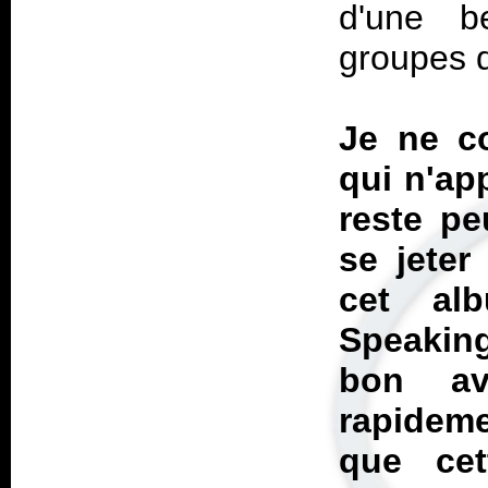
d'une b
groupes d
Je ne c
qui n'ap
reste pe
se jeter
cet al
Speaking
bon av
rapideme
que cet