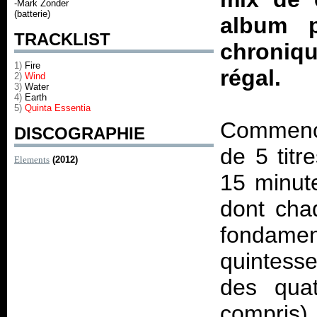
-Mark Zonder
(batterie)
album 
TRACKLIST
chroniqu
1)
Fire
régal.
2)
Wind
3)
Water
4)
Earth
5)
Quinta Essentia
Commenç
DISCOGRAPHIE
de 5 titr
Elements
(2012)
15 minut
dont cha
fondamenta
quintesse
des quat
compris).