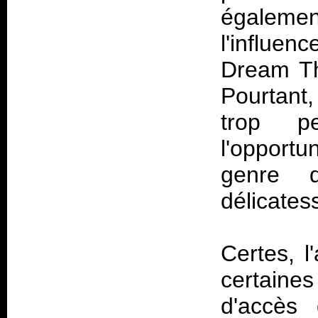
égalemen
l'influen
Dream Th
Pourtant
trop p
l'opport
genre d
délicates
Certes, l
certaines 
d'accès 