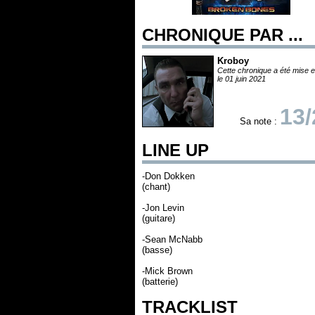
CHRONIQUE PAR ...
Kroboy
Cette chronique a été mise e
le 01 juin 2021
13/
Sa note :
LINE UP
-Don Dokken
(chant)
-Jon Levin
(guitare)
-Sean McNabb
(basse)
-Mick Brown
(batterie)
TRACKLIST