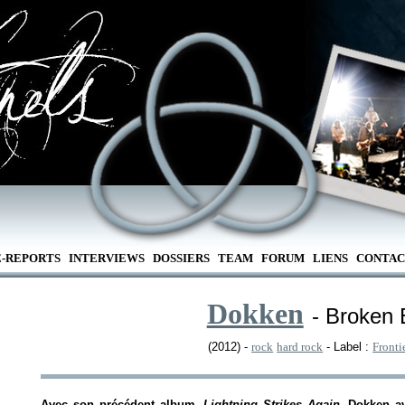
E-REPORTS
INTERVIEWS
DOSSIERS
TEAM
FORUM
LIENS
CONTAC
Dokken
- Broken
(2012) -
rock
hard rock
- Label :
Fronti
Avec son précédent album,
Lightning Strikes Again
, Dokken av