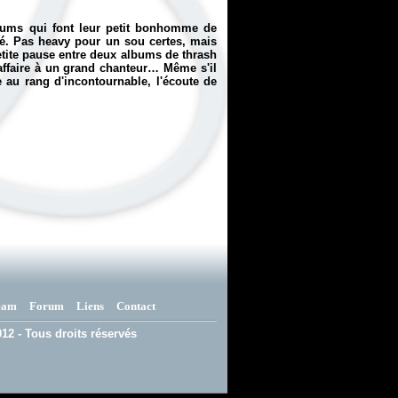
lbums qui font leur petit bonhomme de
ité. Pas heavy pour un sou certes, mais
etite pause entre deux albums de thrash
 affaire à un grand chanteur… Même s'il
e au rang d'incontournable, l'écoute de
eam
Forum
Liens
Contact
12 - Tous droits réservés