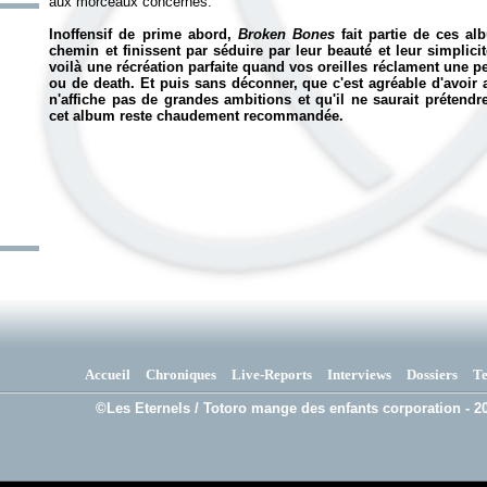
aux morceaux concernés.
Inoffensif de prime abord,
Broken Bones
fait partie de ces a
chemin et finissent par séduire par leur beauté et leur simplic
voilà une récréation parfaite quand vos oreilles réclament une p
ou de death. Et puis sans déconner, que c'est agréable d'avoir
n'affiche pas de grandes ambitions et qu'il ne saurait prétendr
cet album reste chaudement recommandée.
Accueil
Chroniques
Live-Reports
Interviews
Dossiers
T
©Les Eternels / Totoro mange des enfants corporation - 20