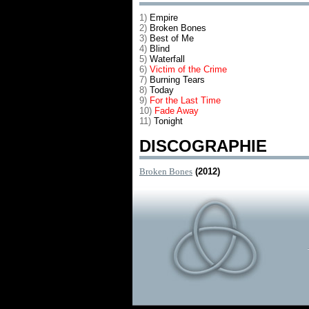
1)
Empire
2)
Broken Bones
3)
Best of Me
4)
Blind
5)
Waterfall
6)
Victim of the Crime
7)
Burning Tears
8)
Today
9)
For the Last Time
10)
Fade Away
11)
Tonight
DISCOGRAPHIE
Broken Bones
(2012)