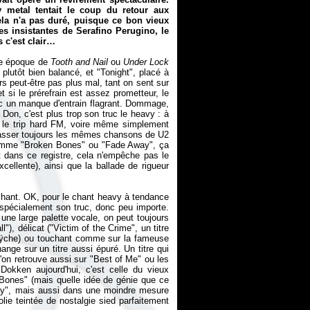
y metal tentait le coup du retour aux
ela n'a pas duré, puisque ce bon vieux
es insistantes de Serafino Perugino, le
s c'est clair…
de époque de
Tooth and Nail
ou
Under Lock
 plutôt bien balancé, et "Tonight", placé à
eurs peut-être pas plus mal, tant on sent sur
et si le prérefrain est assez prometteur, le
ec un manque d'entrain flagrant. Dommage,
, Don, c'est plus trop son truc le heavy : à
ns le trip hard FM, voire même simplement
 passer toujours les mêmes chansons de U2
comme "Broken Bones" ou "Fade Away", ça
t dans ce registre, cela n'empêche pas le
cellente), ainsi que la ballade de rigueur
chant. OK, pour le chant heavy à tendance
é spécialement son truc, donc peu importe.
une large palette vocale, on peut toujours
ll"), délicat ("Victim of the Crime", un titre
nsrÿche) ou touchant comme sur la fameuse
nge sur un titre aussi épuré. Un titre qui
'on retrouve aussi sur "Best of Me" ou les
Dokken aujourd'hui, c'est celle du vieux
Bones" (mais quelle idée de génie que ce
Away", mais aussi dans une moindre mesure
lie teintée de nostalgie sied parfaitement