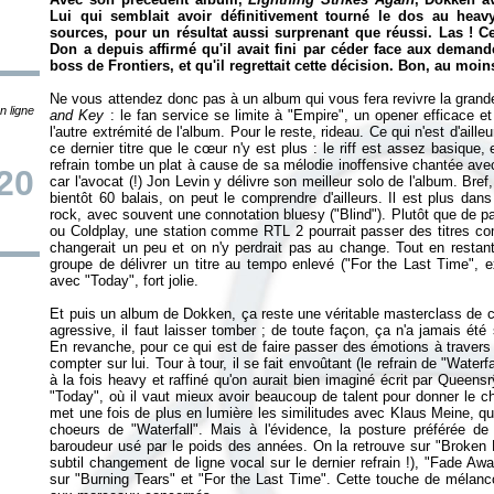
Lui qui semblait avoir définitivement tourné le dos au heav
sources, pour un résultat aussi surprenant que réussi. Las ! C
Don a depuis affirmé qu'il avait fini par céder face aux demand
boss de Frontiers, et qu'il regrettait cette décision. Bon, au moin
Ne vous attendez donc pas à un album qui vous fera revivre la gran
n ligne
and Key
: le fan service se limite à "Empire", un opener efficace et
l'autre extrémité de l'album. Pour le reste, rideau. Ce qui n'est d'aill
ce dernier titre que le cœur n'y est plus : le riff est assez basique, 
refrain tombe un plat à cause de sa mélodie inoffensive chantée av
20
car l'avocat (!) Jon Levin y délivre son meilleur solo de l'album. Bref
bientôt 60 balais, on peut le comprendre d'ailleurs. Il est plus da
rock, avec souvent une connotation bluesy ("Blind"). Plutôt que de
ou Coldplay, une station comme RTL 2 pourrait passer des titres 
changerait un peu et on n'y perdrait pas au change. Tout en restan
groupe de délivrer un titre au tempo enlevé ("For the Last Time", ex
avec "Today", fort jolie.
Et puis un album de Dokken, ça reste une véritable masterclass de 
agressive, il faut laisser tomber ; de toute façon, ça n'a jamais ét
En revanche, pour ce qui est de faire passer des émotions à travers 
compter sur lui. Tour à tour, il se fait envoûtant (le refrain de "Waterfa
à la fois heavy et raffiné qu'on aurait bien imaginé écrit par Quee
"Today", où il vaut mieux avoir beaucoup de talent pour donner le cha
met une fois de plus en lumière les similitudes avec Klaus Meine, qu
choeurs de "Waterfall". Mais à l'évidence, la posture préférée de 
baroudeur usé par le poids des années. On la retrouve sur "Broken 
subtil changement de ligne vocal sur le dernier refrain !), "Fade 
sur "Burning Tears" et "For the Last Time". Cette touche de mélanco