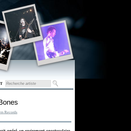
T
 Bones
ers Records
ait opéré un revirement spectaculaire.