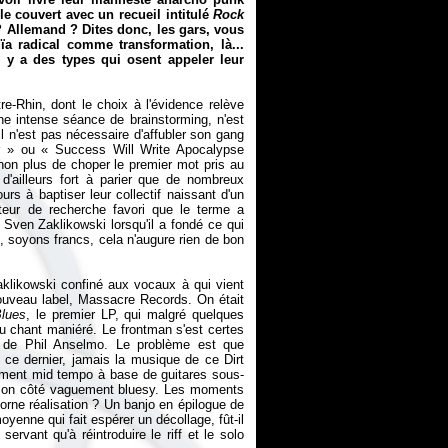
le couvert avec un recueil intitulé
Rock
 ? Allemand ? Dites donc, les gars, vous
a radical comme transformation, là...
y a des types qui osent appeler leur
utre-Rhin, dont le choix à l'évidence relève
e intense séance de brainstorming, n'est
'il n'est pas nécessaire d'affubler son gang
r
» ou
«
Success Will Write Apocalypse
 non plus de choper le premier mot pris au
t d'ailleurs fort à parier que de nombreux
rs à baptiser leur collectif naissant d'un
oteur de recherche favori que le terme a
Sven Zaklikowski lorsqu'il a fondé ce qui
, soyons francs, cela n'augure rien de bon
Zaklikowski confiné aux vocaux à qui vient
ouveau label, Massacre Records. On était
Blues
, le premier LP, qui malgré quelques
u chant maniéré. Le frontman s'est certes
es de Phil Anselmo. Le problème est que
 ce dernier, jamais la musique de ce Dirt
rément mid tempo à base de guitares sous-
u son côté vaguement bluesy. Les moments
 morne réalisation ? Un banjo en épilogue de
moyenne qui fait espérer un décollage, fût-il
servant qu'à réintroduire le riff et le solo