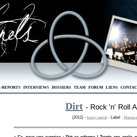
E-REPORTS
INTERVIEWS
DOSSIERS
TEAM
FORUM
LIENS
CONTAC
Dirt
- Rock 'n' Roll 
(2012) -
heavy metal
- Label :
Massacr
«
Ça, pour une surprise : Dirt se reforme ! Trente ans après a