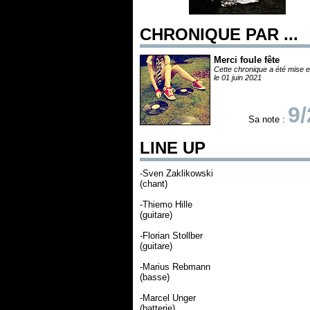
CHRONIQUE PAR ...
Merci foule fête
Cette chronique a été mise e
le 01 juin 2021
9/
Sa note :
LINE UP
-Sven Zaklikowski
(chant)
-Thiemo Hille
(guitare)
-Florian Stollber
(guitare)
-Marius Rebmann
(basse)
-Marcel Unger
(batterie)