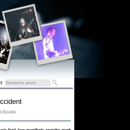
T
Accident
e Records
voir livré leur manifeste anarcho punk