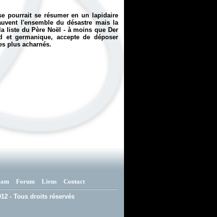
yse pourrait se résumer en un lapidaire
sauvent l'ensemble du désastre mais la
la liste du Père Noël - à moins que Der
rd et germanique, accepte de déposer
es plus acharnés.
eam
Forum
Liens
Contact
12 - Tous droits réservés