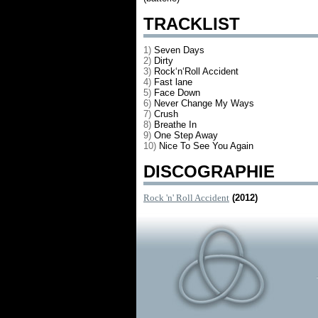
TRACKLIST
1)
Seven Days
2)
Dirty
3)
Rock‘n‘Roll Accident
4)
Fast lane
5)
Face Down
6)
Never Change My Ways
7)
Crush
8)
Breathe In
9)
One Step Away
10)
Nice To See You Again
DISCOGRAPHIE
Rock 'n' Roll Accident
(2012)