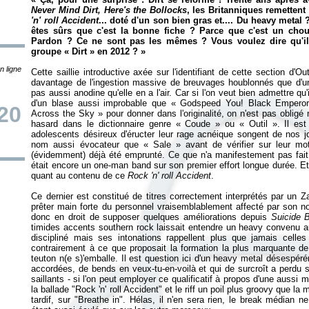
Never Mind Dirt, Here's the Bollocks
, les Britanniques remettent 
'n' roll Accident
... doté d'un son bien gras et.... Du heavy metal
êtes sûrs que c'est la bonne fiche ? Parce que c'est un chouï
Pardon ? Ce ne sont pas les mêmes ? Vous voulez dire qu'il 
groupe «
Dirt
» en 2012 ?
»
n ligne
Cette saillie introductive axée sur l'identifiant de cette section d'O
davantage de l'ingestion massive de breuvages houblonnés que d'un
pas aussi anodine qu'elle en a l'air. Car si l'on veut bien admettre qu
d'un blase aussi improbable que «
Godspeed You! Black Empero
20
Across the Sky
»
pour donner dans l'originalité, on n'est pas obligé
hasard dans le dictionnaire genre «
Coude
» ou «
Outil
». Il es
adolescents désireux d'éructer leur rage acnéique songent de nos jou
nom aussi évocateur que «
Sale
» avant de vérifier sur leur m
(évidemment) déjà été emprunté. Ce que n'a manifestement pas fait 
était encore un one-man band sur son premier effort longue durée. Et
quant au contenu de ce
Rock 'n' roll Accident
.
Ce dernier est constitué de titres correctement interprétés par un 
prêter main forte du personnel vraisemblablement affecté par son n
donc en droit de supposer quelques améliorations depuis
Suicide 
timides accents southern rock laissait entendre un heavy convenu a
discipliné mais ses intonations rappellent plus que jamais cell
contrairement à ce que proposait la formation la plus marquante de
teuton n(e s)'emballe. Il est question ici d'un heavy metal désespé
accordées, de bends en veux-tu-en-voilà et qui de surcroît a perd
saillants - si l'on peut employer ce qualificatif à propos d'une aussi
la ballade "Rock 'n' roll Accident" et le riff un poil plus groovy que la 
tardif, sur "Breathe in". Hélas, il n'en sera rien, le break médian ne 