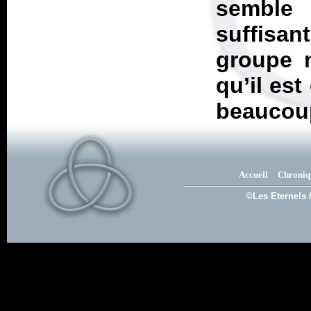
semble l
suffisan
groupe 
qu’il es
beaucou
Accueil
Chroniq
©Les Eternels 