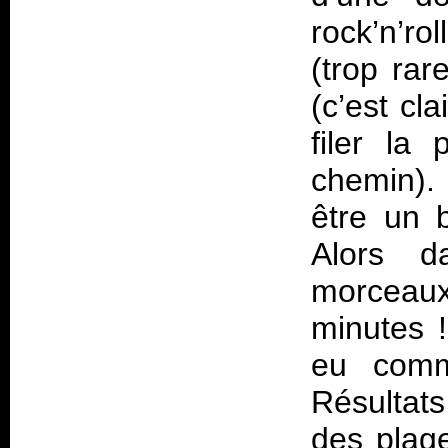
rock’n’r
(trop rar
(c’est cl
filer la
chemin). 
être un 
Alors d
morceaux
minutes !
eu comm
Résultat
des plage