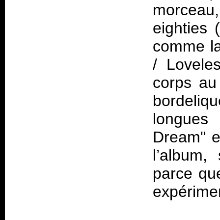
morceau
eighties 
comme la
/ Lovele
corps au
bordeliqu
longues 
Dream" e
l’album,
parce qu
expérimen