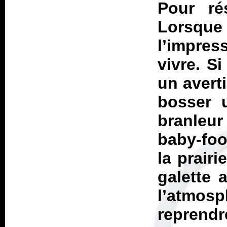
Pour ré
Lorsque
l’impre
vivre. Si
un averti
bosser 
branleur
baby-foo
la prairi
galette 
l’atmos
reprendr