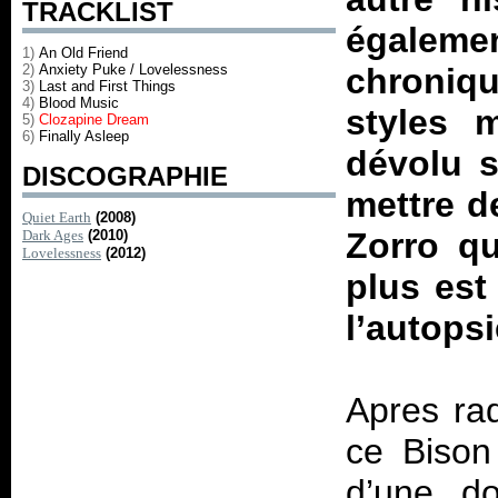
TRACKLIST
égalemen
1)
An Old Friend
2)
Anxiety Puke / Lovelessness
chroniqu
3)
Last and First Things
4)
Blood Music
styles 
5)
Clozapine Dream
6)
Finally Asleep
dévolu s
DISCOGRAPHIE
mettre de
Quiet Earth
(2008)
Zorro qu
Dark Ages
(2010)
Lovelessness
(2012)
plus est
l’autopsi
Apres ra
ce Bison
d’une d