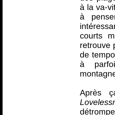
à la va-vi
à penser
intéress
courts m
retrouve 
de tempo 
à parfo
montagnes
Après ç
Loveless
détrompe