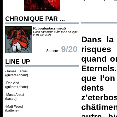
CHRONIQUE PAR ...
RuboubartacsimeuS
Cette chronique a été mise en ligne
le 01 juin 2021
Dans la 
9/20
risques 
Sa note :
quand on
LINE UP
Eternels
-James Farwell
(guitare+chant)
que l’on
-Dan And
dents h
(guitare+chant)
-Masa Anzai
z’eterb
(basse)
châtimen
-Matt Wood
(batterie)
autre h