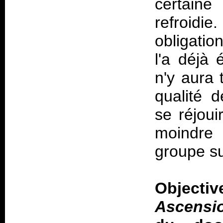
certaine
refroidie.
obligatio
l'a déjà 
n'y aura 
qualité 
se réjoui
moindre
groupe su
Objec
Ascensi