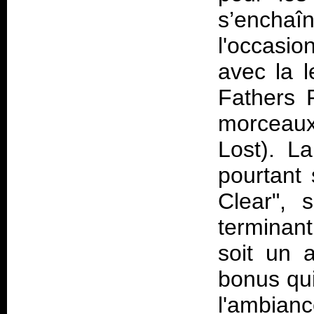
s’enchaî
l'occasi
avec la l
Fathers 
morceaux
Lost). La
pourtant 
Clear", 
terminant
soit un 
bonus qui
l'ambianc