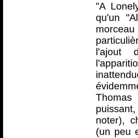
"A Lonel
qu'un "A
morce
particul
l'ajout
l'apparit
inatte
évidemme
Thomas 
puissant
noter), c
(un peu 