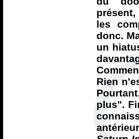
du doom
présent,
les comp
donc. Mai
un hiatu
davant
Comment
Rien n'e
Pourtant
plus". F
connaiss
antérie