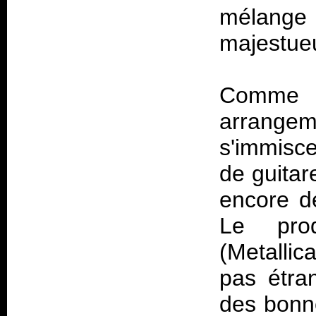
mélange
majestue
Comme t
arrange
s'immisce
de guitar
encore de
Le pro
(Metallic
pas étran
des bonne