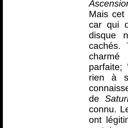
Ascensio
Mais cet
car qui d
disque 
cachés. 
charmé 
parfaite;
rien à s
connaisse
de
Satu
connu. L
ont légit