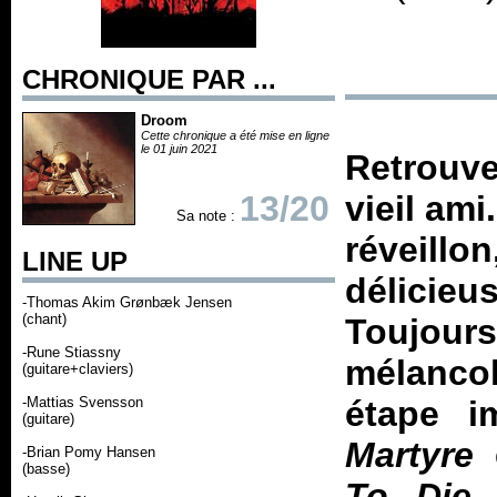
CHRONIQUE PAR ...
Droom
Cette chronique a été mise en ligne
le 01 juin 2021
Retrouve
13/20
vieil ami
Sa note :
réveill
LINE UP
délicie
-Thomas Akim Grønbæk Jensen
(chant)
Toujours
-Rune Stiassny
mélancol
(guitare+claviers)
-Mattias Svensson
étape im
(guitare)
Martyre
-Brian Pomy Hansen
(basse)
To Die
é