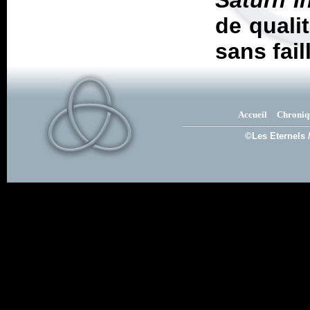
Saturn I
de quali
sans fail
Accueil
Chroniq
©Les Eternels 