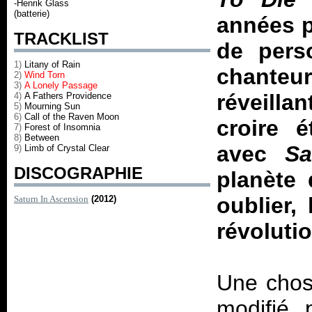
-Henrik Glass
(batterie)
années p
TRACKLIST
de pers
1)
Litany of Rain
chanteu
2)
Wind Torn
3)
A Lonely Passage
réveilla
4)
A Fathers Providence
5)
Mourning Sun
6)
Call of the Raven Moon
croire é
7)
Forest of Insomnia
8)
Between
avec
Sa
9)
Limb of Crystal Clear
DISCOGRAPHIE
planète
oublier,
Saturn In Ascension
(2012)
révolutio
Une chose
modifié 