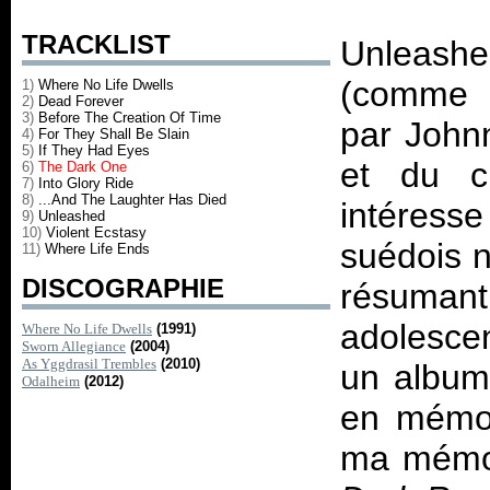
TRACKLIST
Unleashed
(comme 
1)
Where No Life Dwells
2)
Dead Forever
3)
Before The Creation Of Time
par John
4)
For They Shall Be Slain
5)
If They Had Eyes
et du c
6)
The Dark One
7)
Into Glory Ride
8)
...And The Laughter Has Died
intéress
9)
Unleashed
10)
Violent Ecstasy
suédois n
11)
Where Life Ends
DISCOGRAPHIE
résumant
adolesce
Where No Life Dwells
(1991)
Sworn Allegiance
(2004)
As Yggdrasil Trembles
(2010)
un album
Odalheim
(2012)
en mémo
ma mémoi