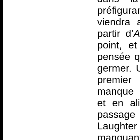
préfigur
viendra 
partir d’
A
point, e
pensée qu
germer. U
premier 
manque p
et en al
passage
Laughter
manquant