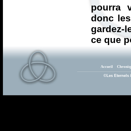
pourra v
donc les
gardez-l
ce que p
Accueil
Chroniq
©Les Eternels 