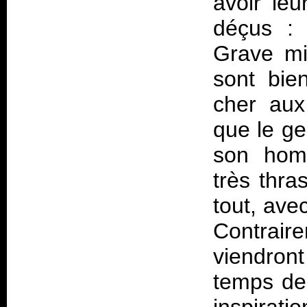
avoir leu
déçus : 
Grave mis
sont bie
cher aux
que le ge
son hom
très thra
tout, av
Contrai
viendron
temps de 