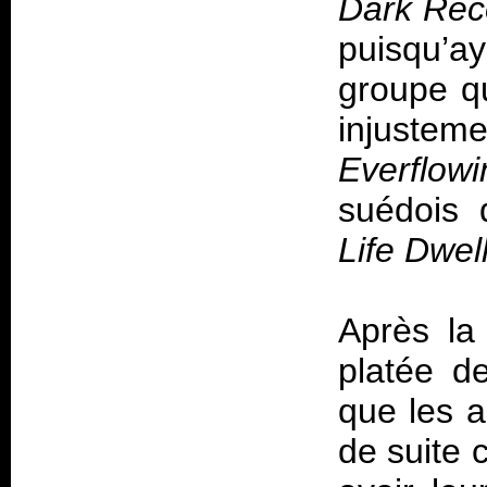
Dark Reco
puisqu’a
groupe q
injust
Everflow
suédois 
Life Dwel
Après la 
platée de
que les a
de suite 