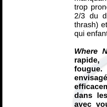
trop pron
2/3 du d
thrash) e
qui enfan
Where N
rapide,
fougue.
envisagé
efficac
dans les
avec vou