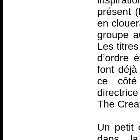
inspiratio
présent (
en clouer
groupe au
Les titre
d’ordre é
font déjà
ce côté
directric
The Creat
Un petit 
dans la