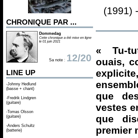
(1991) 
CHRONIQUE PAR ...
Dommedag
Cette chronique a été mise en ligne
le 01 juin 2021
«
Tu-tu
12/20
ouais, c
Sa note :
explicite
LINE UP
ensemble
-Johnny Hedlund
(basse + chant)
que de
-Fredrik Lindgren
(guitare)
vestes e
-Tomas Olsson
que dis
(guitare)
-Anders Schultz
premier m
(batterie)