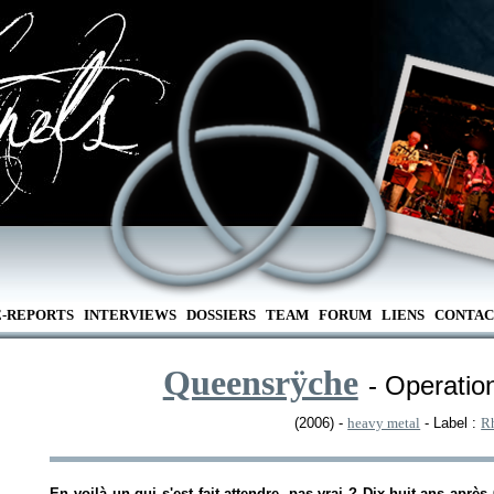
E-REPORTS
INTERVIEWS
DOSSIERS
TEAM
FORUM
LIENS
CONTAC
Queensrÿche
- Operatio
(2006) -
heavy metal
- Label :
R
En voilà un qui s'est fait attendre, pas vrai ? Dix-huit ans après