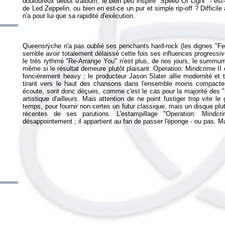
douloureux début d'album, le bien peu inspiré "Speed Of Light" - e
de Led Zeppelin, ou bien en est-ce un pur et simple rip-off ? Difficil
Queensrÿche n'a pas oublié ses penchants hard-rock (les dignes "Fea
semble avoir totalement délaissé cette fois ses influences progress
le très rythmé "Re-Arrange You" n'est plus, de nos jours, le summum de
même si le résultat demeure plutôt plaisant.
Operation: Mindcrime II
e
foncièrement heavy ; le producteur Jason Slater allie modernité et 
tirant vers le haut des chansons dans l'ensemble moins compactes
écoute, sont donc déçues, comme c'est le cas pour la majorité des "
artistique d'ailleurs. Mais attention de ne point fustiger trop vite l
temps, pour fournir non certes un futur classique, mais un disque plu
récentes de ses parutions. L'estampillage "Operation: Mindcr
désappointement ; il appartient au fan de passer l'éponge - ou pas. Ma