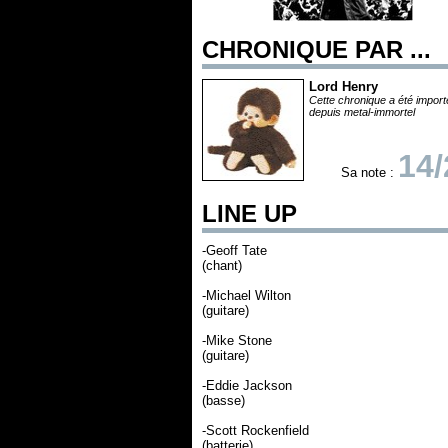
CHRONIQUE PAR ...
Lord Henry
Cette chronique a été impor
depuis metal-immortel
14/
Sa note :
LINE UP
-Geoff Tate
(chant)
-Michael Wilton
(guitare)
-Mike Stone
(guitare)
-Eddie Jackson
(basse)
-Scott Rockenfield
(batterie)