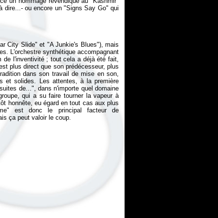
st-ce un hommage revendiqué au "Kashmir"
e à dire...- ou encore un "Signs Say Go" qui
r City Slide" et "A Junkie's Blues"), mais
ives. L'orchestre synthétique accompagnant
 l'inventivité ; tout cela a déjà été fait,
st plus direct que son prédécesseur, plus
tradition dans son travail de mise en son,
 et solides. Les attentes, à la première
suites de...", dans n'importe quel domaine
e groupe, qui a su faire tourner la vapeur à
tôt honnête, eu égard en tout cas aux plus
ime" est donc le principal facteur de
is ça peut valoir le coup.