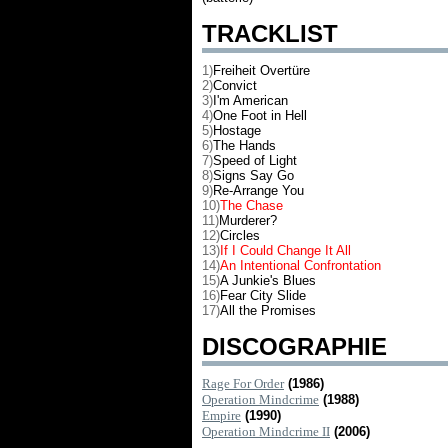
TRACKLIST
1)
Freiheit Overtüre
2)
Convict
3)
I'm American
4)
One Foot in Hell
5)
Hostage
6)
The Hands
7)
Speed of Light
8)
Signs Say Go
9)
Re-Arrange You
10)
The Chase
11)
Murderer?
12)
Circles
13)
If I Could Change It All
14)
An Intentional Confrontation
15)
A Junkie's Blues
16)
Fear City Slide
17)
All the Promises
DISCOGRAPHIE
Rage For Order
(1986)
Operation Mindcrime
(1988)
Empire
(1990)
Operation Mindcrime II
(2006)