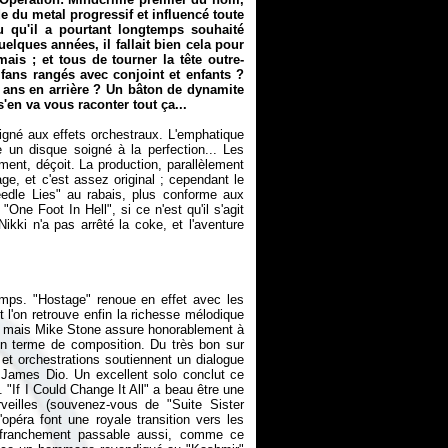
 du metal progressif et influencé toute
u qu'il a pourtant longtemps souhaité
elques années, il fallait bien cela pour
is ; et tous de tourner la tête outre-
fans rangés avec conjoint et enfants ?
 ans en arrière ? Un bâton de dynamite
s'en va vous raconter tout ça...
gné aux effets orchestraux. L'emphatique
e un disque soigné à la perfection... Les
ment, déçoit. La production, parallèlement
e, et c'est assez original ; cependant le
edle Lies" au rabais, plus conforme aux
"One Foot In Hell", si ce n'est qu'il s'agit
kki n'a pas arrêté la coke, et l'aventure
temps. "Hostage" renoue en effet avec les
t l'on retrouve enfin la richesse mélodique
, mais Mike Stone assure honorablement à
 en terme de composition. Du très bon sur
s et orchestrations soutiennent un dialogue
 James Dio. Un excellent solo conclut ce
"If I Could Change It All" a beau être une
veilles (souvenez-vous de "Suite Sister
'opéra font une royale transition vers les
du franchement passable aussi, comme ce