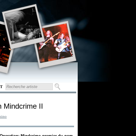
T
n Mindcrime II
hino
Operation: Mindcrime
premier du nom,