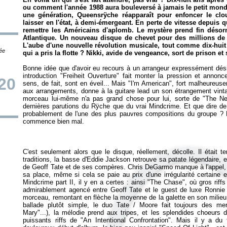
ou comment l'année 1988 aura bouleversé à jamais le petit monde
une génération, Queensrÿche réapparaît pour enfoncer le clo
laisser en l'état, à demi-émergeant. En perte de vitesse depuis qu
remettre les Américains d'aplomb. Le mystère prend fin désorma
Atlantique. Un nouveau disque de chevet pour des millions de 
L'aube d'une nouvelle révolution musicale, tout comme dix-huit
tée
qui a pris la flotte ? Nikki, avide de vengeance, sort de prison et 
Bonne idée que d'avoir eu recours à un arrangeur expressément dési
introduction "Freiheit Ouverture" fait monter la pression et annonc
20
sens, de fait, sont en éveil... Mais "I'm American", fort malheureuse
aux arrangements, donne à la guitare lead un son étrangement vintag
morceau lui-même n'a pas grand chose pour lui, sorte de "The Ne
dernières parutions du Rÿche que du vrai
Mindcrime
. Et que dire de 
probablement de l'une des plus pauvres compositions du groupe ? Ni
C'est seulement alors que le disque, réellement, décolle. Il était 
traditions, la basse d'Eddie Jackson retrouve sa patate légendaire, e
de Geoff Tate et de ses compères. Chris DeGarmo manque à l'appel
sa place, même si cela se paie au prix d'une irrégularité certaine
Mindcrime part II
, il y en a certes : ainsi "The Chase", où gros riff
admirablement agencé entre Geoff Tate et le guest de luxe Ronnie
morceau, remontant en flèche la moyenne de la galette en son milieu. 
ballade plutôt simple, le duo Tate / Moore fait toujours des mer
Mary"...), la mélodie prend aux tripes, et les splendides choeurs d
puissants riffs de "An Intentional Confrontation". Mais il y a 