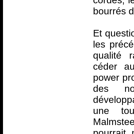
cordes, l
bourrés d
Et questi
les préc
qualité 
céder au
power pro
des no
développ
une to
Malmstee
pourrait