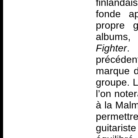
finlanda
fonde ap
propre g
albums, 
Fighter
.
précéden
marque d
groupe. L
l’on note
à la Malm
permettr
guitarist