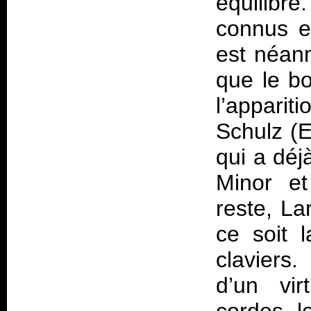
équilibré
connus et
est néanm
que le bo
l’apparit
Schulz (
qui a déj
Minor e
reste, La
ce soit 
claviers.
d’un vir