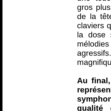
gros plus
de la tê
claviers q
la dose 
mélodie
agressif
magnifiq
Au final
représe
symphoni
qualit