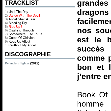
grande
TRACKLIST
dragons
1)
Until The Day
2)
Dance With The Devil
facileme
3)
Angel Shed A Tear
4)
Bleeding Dry
5)
Rise Up !
nos souc
6)
Crashing Through
7)
Somewhere Else To Be
est le 
8)
Gates Of Oblivion
9)
Keep Us Afloat
10)
Without My Angel
succès 
DISCOGRAPHIE
comme par
Relentless Fighter
(2012)
bon et 
j’entre e
Book Of R
homme : 