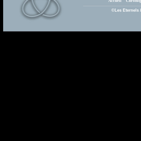
Accueil
Chroniq
©Les Eternels 