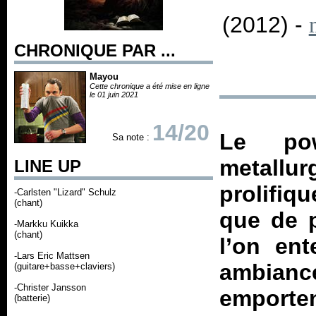
(2012) -
CHRONIQUE PAR ...
Mayou
Cette chronique a été mise en ligne
le 01 juin 2021
14/20
Le po
Sa note :
metallur
LINE UP
prolifiq
-Carlsten "Lizard" Schulz
(chant)
que de p
-Markku Kuikka
(chant)
l’on en
-Lars Eric Mattsen
ambian
(guitare+basse+claviers)
-Christer Jansson
emport
(batterie)