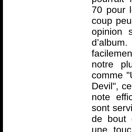
70 pour l
coup peu 
opinion 
d’album
facileme
notre pl
comme "U
Devil", 
note eff
sont servi
de bout 
une touc