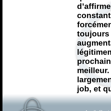
d’affirm
constant
forcémen
toujour
augment
légitim
prochai
meilleur
largeme
job, et qu