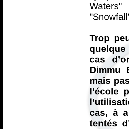
Waters"
"Snowfall
Trop peu
quelque
cas d’o
Dimmu Bo
mais pas
l’école 
l’utilis
cas, à 
tentés d