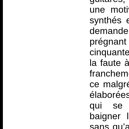
une moti
synthés 
demande l
prégnan
cinquant
la faute 
franchem
ce malgré
élaborées
qui se 
baigner 
sans qu’