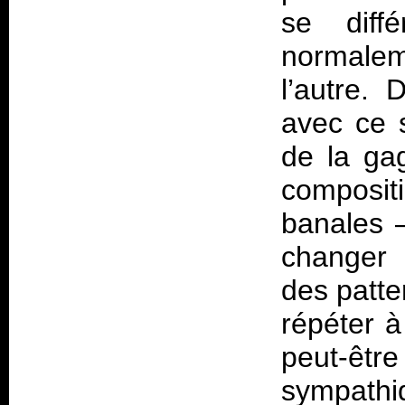
se diff
normaleme
l’autre.
avec ce s
de la ga
composit
banales 
changer 
des patte
répéter à
peut-êtr
sympath