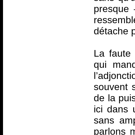
presque 
ressemble
détache p
La faute
qui manq
l’adjonc
souvent 
de la pui
ici dans
sans amp
parlons 