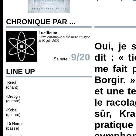
CHRONIQUE PAR ...
Lucificum
Cette chronique a été mise en ligne
le 01 juin 2021
Oui, je 
9/20
dit : «
t
Sa note :
me fait 
LINE UP
Borgir.
»
-Beist
(chant)
et une t
-Dreugh
le racol
(guitare)
-Kobal
sûr, Kr
(guitare)
pratiq
-Dr.Horror
(basse)