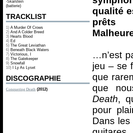
symphoni
-Skarstein
(batterie)
qualité 
TRACKLIST
prêt
1)
A Murder Of Crows
Malheur
2)
And A Colder Breed
3)
Hearts Blood
4)
Ed
5)
The Great Leviathan
6)
Beneath Black Waters
…n’est pa
7)
Victorious, I
8)
The Gatekeeper
jeu – se 
9)
Snowfall
10)
I Ly As Lyset
que rarem
DISCOGRAPHIE
que nou
Conquering Death
(2012)
Death
, q
pour pla
Dans les 
guitares,