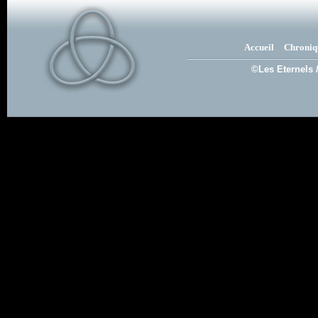
Accueil
Chroniq
©Les Eternels 