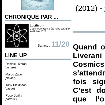
(2012) -
CHRONIQUE PAR ...
Lucificum
Cette chronique a été mise en ligne
le 01 juin 2021
11/20
Quand on
Sa note :
Liverani
LINE UP
Cosmic
-Daniele Liverani
(guitare)
s’attend
-Marco Zago
(clavier)
fois si
-Tony Dickinson
C’est d
(basse)
-Paco Barilla
que l’
(batterie)