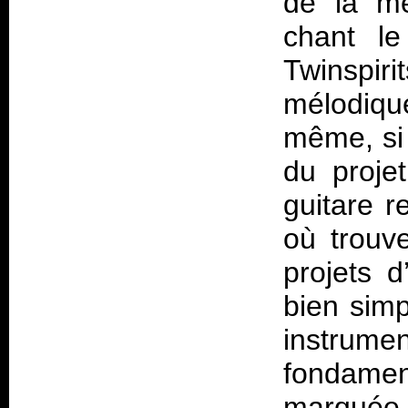
de la mê
chant le
Twinspiri
mélodique
même, si
du proje
guitare r
où trouve
projets 
bien simp
instr
fondament
marquée e