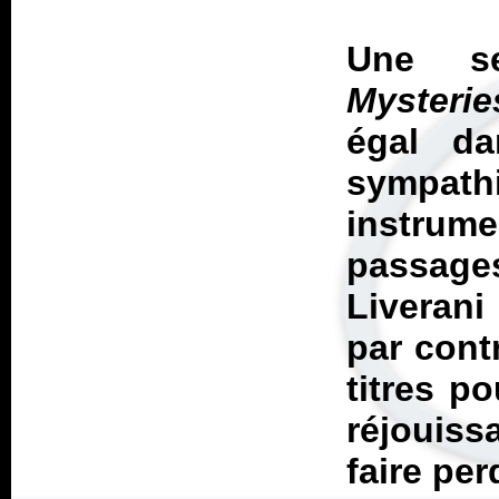
Une se
Mysterie
égal da
sympat
instru
passage
Liverani 
par cont
titres p
réjouiss
faire pe