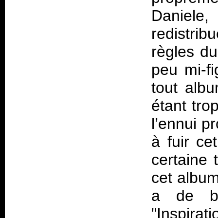
Daniele
redistri
règles du
peu mi-fi
tout albu
étant tro
l’ennui pr
à fuir ce
certaine 
cet album
a de b
"Inspira