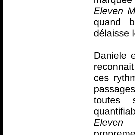
Eleven M
quand b
délaisse 
Daniele 
reconnait
ces ryth
passages 
toutes 
quantifi
Eleven 
propreme