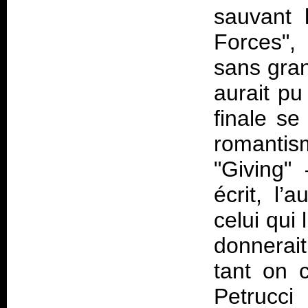
sauvant 
Forces",
sans gra
aurait pu
finale se
romantis
"Giving"
écrit, l’
celui qui 
donnerait
tant on c
Petrucc