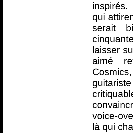
inspirés.
qui attir
serait 
cinquan
laisser s
aimé re
Cosmics
guitarist
critiquab
convainc
voice-ove
là qui ch