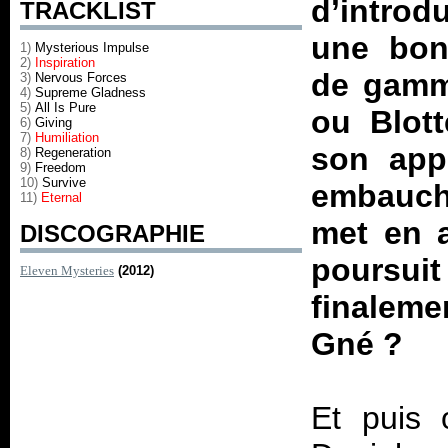
d’introd
TRACKLIST
une bon
1)
Mysterious Impulse
2)
Inspiration
de gamm
3)
Nervous Forces
4)
Supreme Gladness
5)
All Is Pure
ou Blott
6)
Giving
7)
Humiliation
son app
8)
Regeneration
9)
Freedom
10)
Survive
embauch
11)
Eternal
met en 
DISCOGRAPHIE
poursu
Eleven Mysteries
(2012)
finaleme
Gné ?
Et puis 