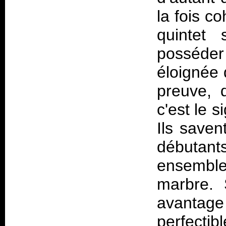
la fois co
quintet
posséder
éloignée 
preuve, d
c'est le 
Ils saven
débutant
ensemble
marbre. 
avantag
perfectib