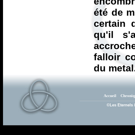
encombra
été de me
certain
qu'il s'
accrocheu
falloir 
du metal
Accueil
Chroniq
©Les Eternels 