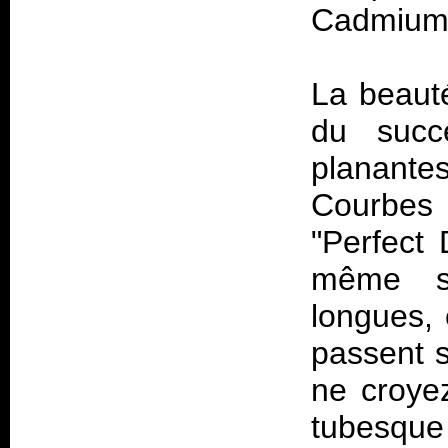
Cadmium 
La beaut
du succ
planant
Courbes 
"Perfect 
même si
longues, 
passent s
ne croyez
tubesque