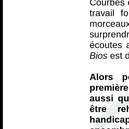
Courbes e
travail 
morceaux,
surpren
écoutes 
Bios
est d
Alors 
premièr
aussi qu
être r
handic