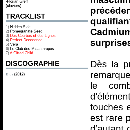
-Florian Greff
(claviers)
précédem
TRACKLIST
qualifia
1)
Hidden Side
Cadmiu
2)
Pomegranate Seed
3)
Des Courbes et des Lignes
surprise
4)
Perfect Decadence
5)
Véra
6)
Le Club des Misanthropes
7)
A Gifted Child
Dès la pr
DISCOGRAPHIE
remarquer
Bios
(2012)
le comb
d'élémen
touches e
est rare 
d’autant 