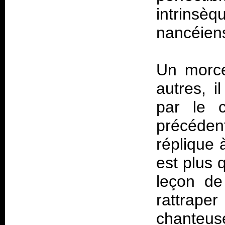
intrin
nancéien
Un morce
autres, 
par le c
précéden
réplique 
est plus 
leçon de
rattrape
chanteuse