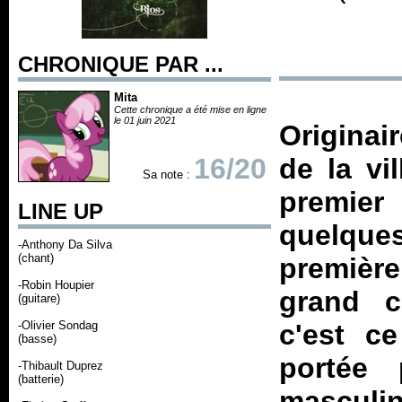
CHRONIQUE PAR ...
Mita
Cette chronique a été mise en ligne
le 01 juin 2021
Originai
16/20
de la vi
Sa note :
premier
LINE UP
quelques
-Anthony Da Silva
(chant)
première
-Robin Houpier
grand c
(guitare)
-Olivier Sondag
c'est c
(basse)
portée 
-Thibault Duprez
(batterie)
mascu