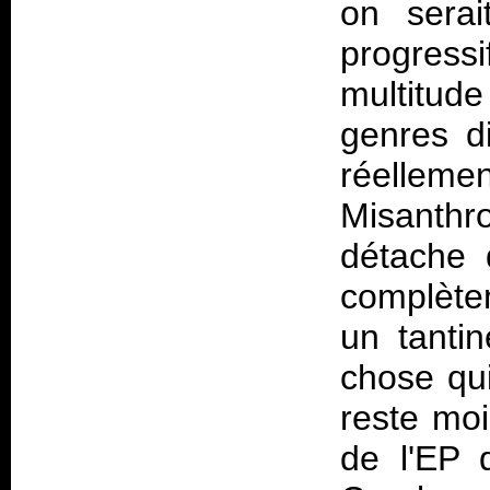
on serai
progres
multitude
genres di
réelle
Misanthro
détache 
complètem
un tantin
chose qui
reste moi
de l'EP 