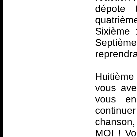
dépote 
quatriè
Sixième 
Septième 
reprendra
Huitième
vous ave
vous en
continue
chanson,
MOI ! Voi