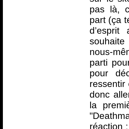
pas là, c
part (ça 
d’esprit
souhaite
nous-mêm
parti pou
pour déc
ressentir
donc all
la premi
"Deathm
réaction 