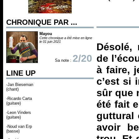
CHRONIQUE PAR ...
Mayou
Cette chronique a été mise en ligne
le 01 juin 2021
Désolé, 
2/20
de l’écou
Sa note :
à faire, 
LINE UP
c’est si
-Jan Bieseman
(chant)
sûr que 
-Ricardo Carta
été fait 
(guitare)
-Leon Vinders
guttural
(guitare)
avoir b
-Noud van Erp
(basse)
trou. Et 