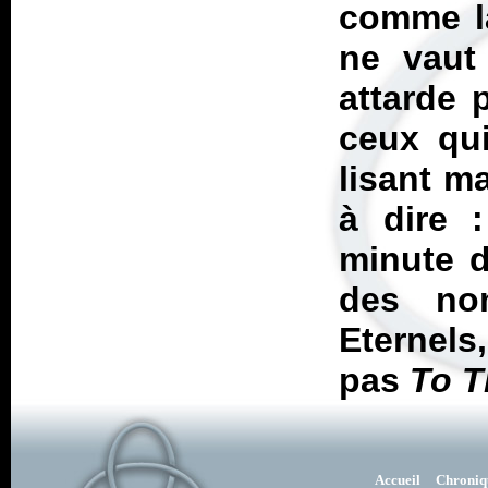
comme la
ne vaut
attarde 
ceux qui
lisant m
à dire 
minute d
des no
Eternels,
pas
To 
Accueil
Chroniq