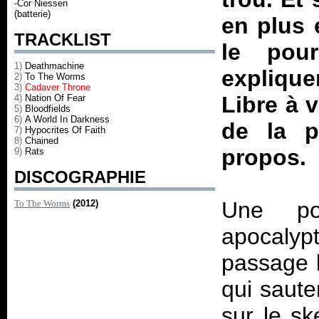
-Cor Niessen
(batterie)
en plus 
TRACKLIST
le pou
1)
Deathmachine
explique
2)
To The Worms
3)
Cadaver Throne
Libre à 
4)
Nation Of Fear
5)
Bloodfields
6)
A World In Darkness
de la p
7)
Hypocrites Of Faith
8)
Chained
propos.
9)
Rats
DISCOGRAPHIE
Une po
To The Worms
(2012)
apocalyp
passage b
qui saute
sur le s