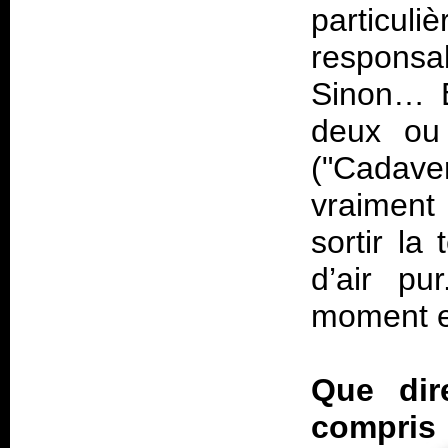
particu
respons
Sinon… B
deux ou 
("Cadave
vraiment
sortir la
d’air pu
moment e
Que dir
compris