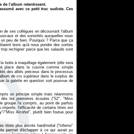
s de l'album retentissent.
assumé avec ce petit truc sudiste. Ces
 un de ses collègues en découvrant l'album
musicaux et des sonorités auxquelles nous
t un peu de bien. Pourquoi ? Parce que ça
'étaient bons qu'à nous pondre des sorties
rop rechigner parce que les salauds sont
la boite à maquillage également (elle sera
uvé place dans la cuisine comme simple
stés des alliés précieux dans le processus
 album de cru supérieur dans le surplus de
que la galette en question soit pourvue de
mpris un principe simple mais néanmoins
nt dès les premières écoutes ("52", "Miss
e groupe l'a compris, au point de parfois
porte, l'efficacité de certains titres est
"/"Miss Alcohol", plutôt bien foutue pour
s titres plus ancrés hard/métal ("Inferno"
la permet d'échapper à ce qui aurait pu