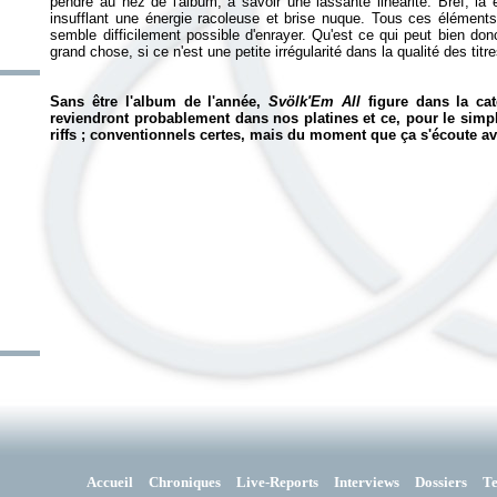
pendre au nez de l'album, à savoir une lassante linéarité. Bref, là 
insufflant une énergie racoleuse et brise nuque. Tous ces éléments
semble difficilement possible d'enrayer. Qu'est ce qui peut bien do
grand chose, si ce n'est une petite irrégularité dans la qualité des tit
Sans être l'album de l'année,
Svölk'Em All
figure dans la cat
reviendront probablement dans nos platines et ce, pour le simp
riffs ; conventionnels certes, mais du moment que ça s'écoute avec
Accueil
Chroniques
Live-Reports
Interviews
Dossiers
T