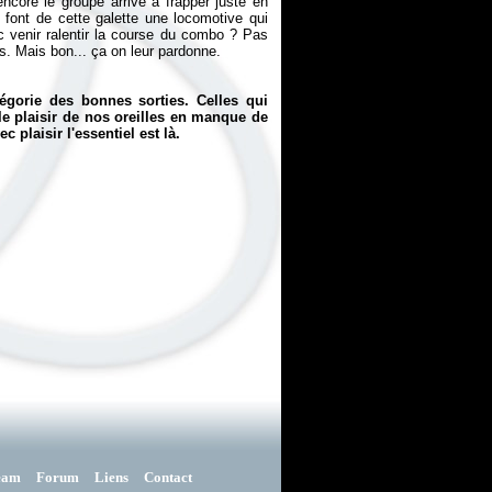
encore le groupe arrive à frapper juste en
 font de cette galette une locomotive qui
nc venir ralentir la course du combo ? Pas
res. Mais bon... ça on leur pardonne.
égorie des bonnes sorties. Celles qui
le plaisir de nos oreilles en manque de
 plaisir l'essentiel est là.
eam
Forum
Liens
Contact