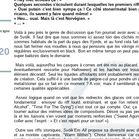
Quelques secondes s'écoulent durant lesquelles les premiers riff
« Ouai putain c'est bien sympa ça ! Ce côté stoner/metal bien 
ricains, ils savent y faire quand même! »
« Heu... ouai. Mais là c'est Norvégien. »
« ... »
n ligne
Voilà à peu près le genre de discussion que l'on pourrait avoir avec
de Svölk. Il faut dire que nous sommes ici assez loin des clichés 
sommes habitués de la part du pays des Fjords, et au fond cela fai
nous fait fermer nos mouilles à nous qui pensions que les vikings n
20
régulières exclusivement en black. Bon en même temps on peut pas t
super balèzes dans le domaine.
Mais voilà, aujourd'hui les casques à cornes ont été mis au placard, 
éventuellement ressortie pour Halloween) et les haches ont tro
élément décoratif. Seul les liquides affriolants sont probablement re
de création. Cela suffit-il à une bande de peigne-cul pour pondre un
metal/stoner qui se fait en ce moment ? A voir, mais il semblerait 
certaines qualités appréciables.
Assez logique quand on voit que les rednecks des glaces ont co
fondamental : envoyer du riff lourd, entraînant, et que l'on retie
Alcohol", "Time For The Dying") c'est tout ce qui compte. Oui, ça l
tourner autour des mêmes idées de compositions. Désiré ou pas peu im
là et les liaisons s'en voient par moments renforcées ("Sweet Agony
coller avec l’esprit : « Et c'est reparti pour un tour! »).
Outre ses riffs stoniques,
Svölk'Em All
propose sa diversité avec de
et sa montée captivante, "Warm Within"). Chose bienvenue car ce