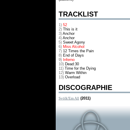
TRACKLIST
1)
52
2)
This is it
3)
Anchor
4)
Anchor
5)
Sweet Agony
6)
Miss Alcohol
7)
12 Times the Pain
8)
End of Days
9)
Inferno
10)
Dead:30
11)
Time for the Dying
12)
Warm Within
13)
Overload
DISCOGRAPHIE
Svölk'Em All
(2011)