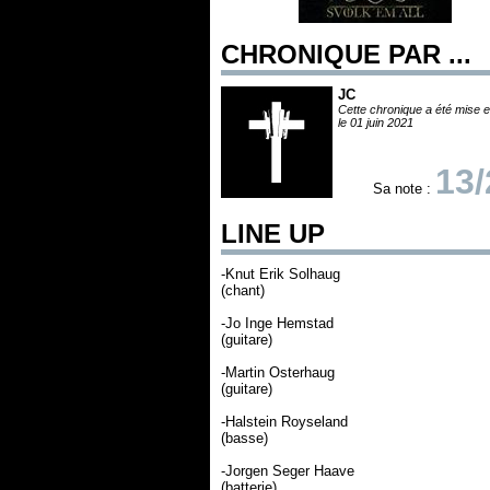
CHRONIQUE PAR ...
JC
Cette chronique a été mise e
le 01 juin 2021
13/
Sa note :
LINE UP
-Knut Erik Solhaug
(chant)
-Jo Inge Hemstad
(guitare)
-Martin Osterhaug
(guitare)
-Halstein Royseland
(basse)
-Jorgen Seger Haave
(batterie)