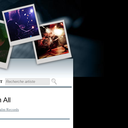
T
 All
alm Records