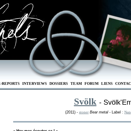
E-REPORTS
INTERVIEWS
DOSSIERS
TEAM
FORUM
LIENS
CONTAC
Svölk
- Svölk'Em
(2011) -
stoner
Bear metal
- Label :
Nap
« Hey mec écoutes ça ! »