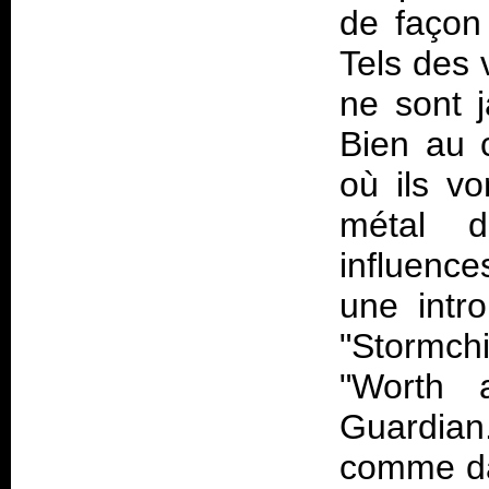
de façon 
Tels des 
ne sont 
Bien au c
où ils vo
métal d
influence
une intr
"Stormchi
"Worth 
Guardia
comme da