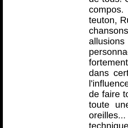
compos. 
teuton, R
chanson
allusio
personn
fortement
dans cert
l'influen
de faire 
toute un
oreilles
techniqu