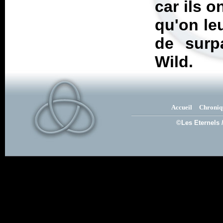
car ils o
qu'on le
de surp
Wild.
Accueil
Chroniq
©Les Eternels 