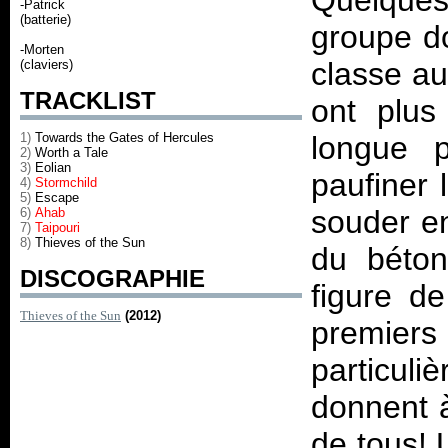
Quelques
-Patrick
(batterie)
groupe d
-Morten
classe au
(claviers)
TRACKLIST
ont plus
1)
Towards the Gates of Hercules
longue 
2)
Worth a Tale
3)
Eolian
paufiner
4)
Stormchild
5)
Escape
souder en
6)
Ahab
7)
Taipouri
8)
Thieves of the Sun
du béton
DISCOGRAPHIE
figure d
Thieves of the Sun
(2012)
premiers
particuli
donnent à
de tous!