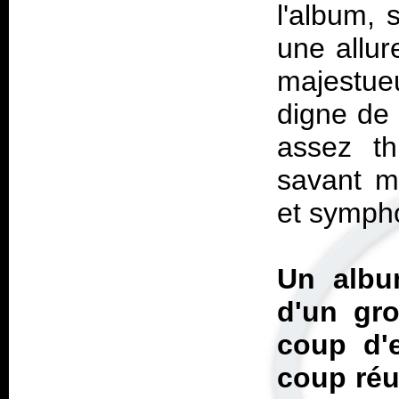
l'album, 
une allur
majestue
digne de 
assez th
savant m
et symph
Un albu
d'un gro
coup d'e
coup réu