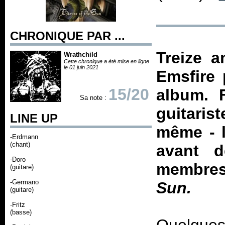
CHRONIQUE PAR ...
Treize a
Wrathchild
Cette chronique a été mise en ligne
le 01 juin 2021
Emsfire 
15/20
album. 
Sa note :
guitari
LINE UP
même - l
-Erdmann
(chant)
avant d
-Doro
membres
(guitare)
-Germano
Sun.
(guitare)
-Fritz
(basse)