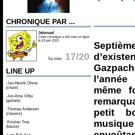
CHRONIQUE PAR ...
Jehovad
Cette chronique a été mise en ligne
le 01 juin 2021
Septiè
17/20
d’existe
Sa note :
Gazpach
LINE UP
l’année
-Jan-Henrik Ohme
même fo
(chant)
-Jon-Arne Vilbo
remarqu
(guitare)
-Thomas Andersen
petit 
(claviers)
musiq
-Kristian Torp
(basse)
envoûtan
-Lars Erik Asp