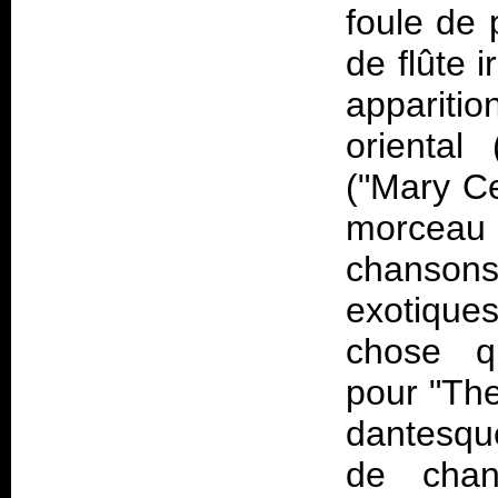
foule de 
de flûte 
apparitio
oriental
("Mary Ce
morceau
chansons
exotique
chose q
pour "Th
dantesqu
de chan