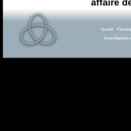
affaire 
Accueil
Chroniq
©Les Eternels 