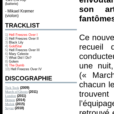
(batterie)
son ar
- Mikael Krømer
(violon)
fantôm
TRACKLIST
1)
Hell Freezes Over I
Ce nouve
2)
Hell Freezes Over II
3)
Black Lily
recueil 
4)
GoldStar
5)
Hell Freezes Over III
conducte
6)
Mary Celeste
7)
What Did I Do?
8)
Golem
une nuit
9)
The Dumb
10)
Hell Freezes Over IV
(« March
DISCOGRAPHIE
chacun le
Tick Tock
(2009)
trouvent
March of Ghosts
(2011)
London
(2011)
Demon
(2014)
l’équip
Molok
(2015)
Soyuz
(2018)
retrouvé