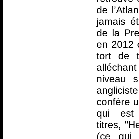
de l’Atla
jamais é
de la Pr
en 2012 
tort de 
alléchant
niveau s
anglicist
confère u
qui est
titres, "
(ce qui