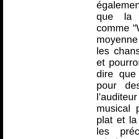
égalemen
que la 
comme "W
moyenne 
les chan
et pourro
dire que
pour de
l’auditeu
musical 
plat et 
les pré