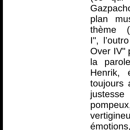
Gazpacho)
plan mus
thème (
I", l’out
Over IV" 
la parol
Henrik, 
toujours 
justesse
pompeux
vertigin
émotions,