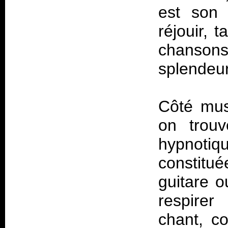
est son 
réjouir, t
chanson
splendeur
Côté mus
on trouv
hypnoti
constitu
guitare o
respirer
chant, c