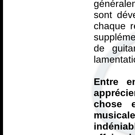
générale
sont dév
chaque ré
supplémen
de guita
lamentat
Entre e
appréci
chose e
musica
indéniab