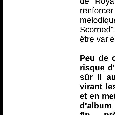
de "Roya
renforcer
mélodiqu
Scorned"
être varié
Peu de c
risque d'
sûr il a
virant l
et en me
d'album 