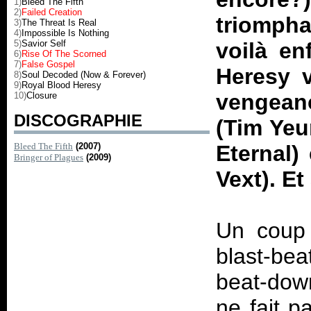
1)
Bleed The Fifth
2)
Failed Creation
triomphal
3)
The Threat Is Real
4)
Impossible Is Nothing
5)
Savior Self
voilà en
6)
Rise Of The Scorned
7)
False Gospel
Heresy v
8)
Soul Decoded (Now & Forever)
9)
Royal Blood Heresy
vengeanc
10)
Closure
DISCOGRAPHIE
(Tim Yeu
Bleed The Fifth
(2007)
Eternal)
Bringer of Plagues
(2009)
Vext). E
Un coup 
blast-be
beat-dow
ne fait p