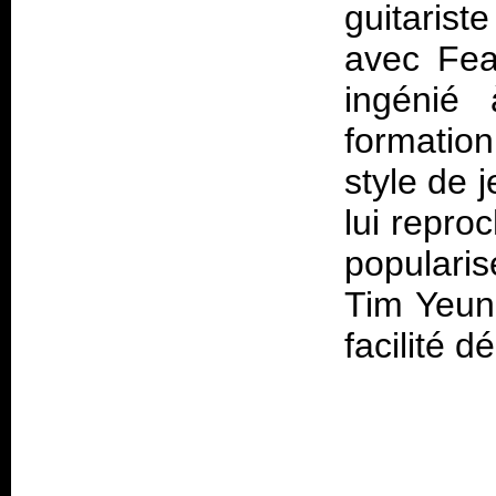
guitaris
avec Fear
ingénié
formation
style de je
lui reproc
populari
Tim Yeung