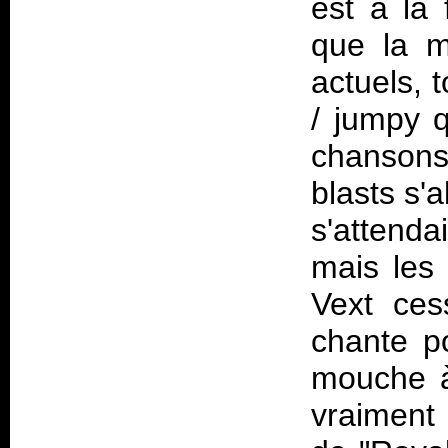
est à la 
que la m
actuels, 
/ jumpy q
chansons
blasts s'
s'attenda
mais les
Vext ces
chante po
mouche à
vraiment