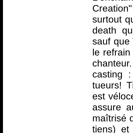
Creation"
surtout q
death qu
sauf que 
le refrai
chanteur
casting 
tueurs! T
est véloc
assure au
maîtrisé q
tiens) e