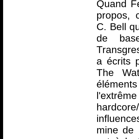
Quand Fe
propos, c
C. Bell q
de bas
Transgres
a écrits 
The Wat
élément
l'extrêm
hardcore
influence
mine de r