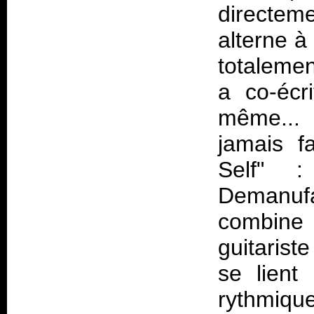
directem
alterne à
totalemen
a co-écri
même... 
jamais f
Self" 
Demanu
combine 
guitarist
se lient
rythmique.