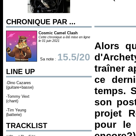
CHRONIQUE PAR ...
Cosmic Camel Clash
Cette chronique a été mise en ligne
le 01 juin 2021
Alors qu
15.5/20
d'
Arch
Sa note :
traîner 
LINE UP
ce dern
-Dino Cazares
(guitare+basse)
temps. S
-Tommy Vext
son post
(chant)
-Tim Yeung
projet
R
(batterie)
pour le 
TRACKLIST
encore?)