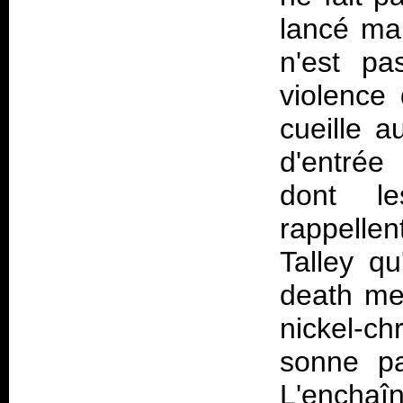
lancé ma
n'est pa
violence
cueille a
d'entrée
dont le
rappelle
Talley qu
death met
nickel-c
sonne p
L'enchaî