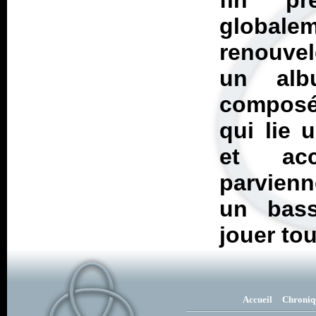
fin pr
globale
renouvel
un alb
composé
qui lie 
et ac
parvienn
un bass
jouer tout
Accueil
Chroniq