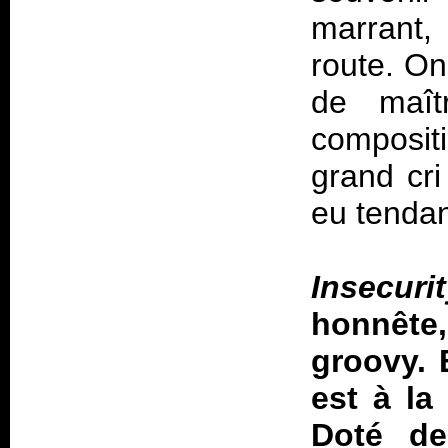
marrant,
route. O
de maîtr
compositi
grand cri
eu tendan
Insecuri
honnête,
groovy. 
est à la
Doté de