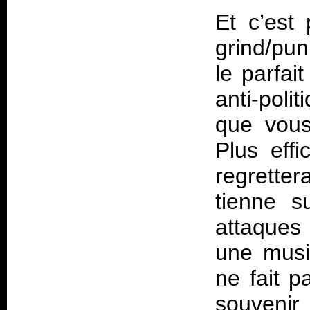
Et c’est
grind/punk
le parfai
anti-poli
que vous
Plus effi
regrette
tienne s
attaques
une musi
ne fait p
souvenir