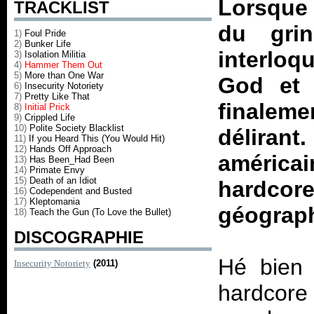
Lorsque
TRACKLIST
du gri
1)
Foul Pride
2)
Bunker Life
interloq
3)
Isolation Militia
4)
Hammer Them Out
5)
More than One War
God et 
6)
Insecurity Notoriety
7)
Pretty Like That
finalem
8)
Initial Prick
9)
Crippled Life
10)
Polite Society Blacklist
déliran
11)
If you Heard This (You Would Hit)
12)
Hands Off Approach
américa
13)
Has Been_Had Been
14)
Primate Envy
15)
Death of an Idiot
hardc
16)
Codependent and Busted
17)
Kleptomania
géograp
18)
Teach the Gun (To Love the Bullet)
DISCOGRAPHIE
Hé bien 
Insecurity Notoriety
(2011)
hardcore