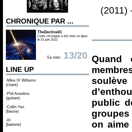
(2011) 
CHRONIQUE PAR ...
TheDecline01
Cette chronique a été mise en ligne
le 01 juin 2021
13/20
Quand 
Sa note :
membres 
LINE UP
soulève
-Mike IX Williams
(chant)
d’entho
-Phil Anselmo
(guitare)
public d
-Collin Yeo
groupes 
(basse)
-III
on aime 
(batterie)