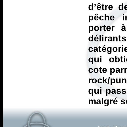
d’être d
pêche i
porter 
délirant
catégori
qui obt
cote par
rock/pun
qui pass
malgré s