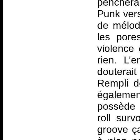
penchera
Punk vers
de mélodi
les pore
violence 
rien. L’
douterait
Rempli 
également
possède d
roll sur
groove ça