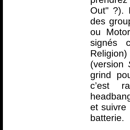
Out" ?).
des grou
ou Motor
signés 
Religion
(version
grind po
c’est r
headbang
et suivre
batterie.