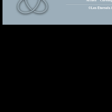
Accueil
Chroniq
©Les Eternels 