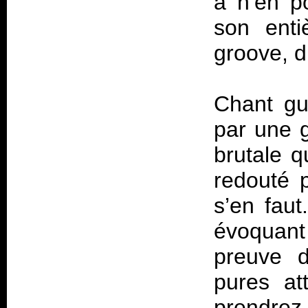
à n’en po
son ent
groove, d
Chant gue
par une g
brutale q
redouté p
s’en faut
évoquan
preuve d
pures at
prendre