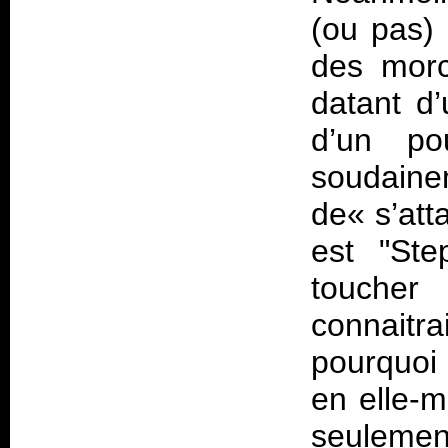
(ou pas) 
des morc
datant d’
d’un po
soudai
de« s’att
est "St
toucher
connaitr
pourquoi 
en elle-m
seulemen