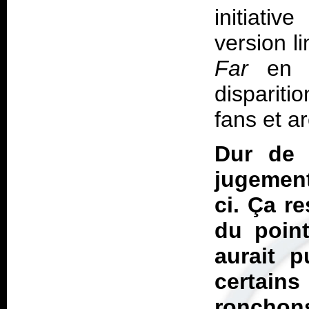
initiativ
version l
Far
en d
dispariti
fans et ar
Dur de r
jugement
ci. Ça re
du point
aurait 
certain
ronchons