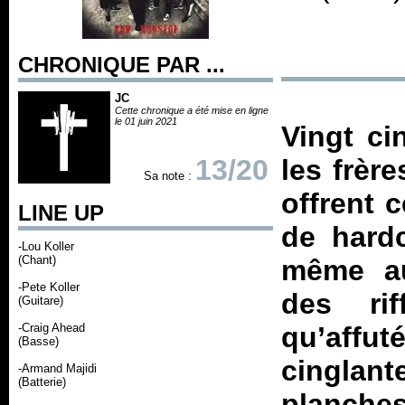
CHRONIQUE PAR ...
JC
Cette chronique a été mise en ligne
le 01 juin 2021
Vingt ci
13/20
les frèr
Sa note :
offrent 
LINE UP
de hardc
-Lou Koller
(Chant)
même au
-Pete Koller
des ri
(Guitare)
-Craig Ahead
qu’affut
(Basse)
cinglan
-Armand Majidi
(Batterie)
planches