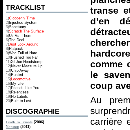
TRACKLIST
transe e
1)
Clobberin' Time
d’en dé
2)
Injustice System!
3)
Sanctuary
détra
4)
Scratch The Surface
5)
Us Vs. Them
cherche
6)
The Deal
7)
Just Look Around
8)
Ratpack
hardcor
9)
Worl Full of Hate
10)
Pushed Too Far
comme ce
11)
GI Joe Headstomp
12)
Never Measure Up
13)
Chip Away
le save
14)
Busted
15)
Locomotive
coup ave
16)
My Life
17)
Friends Like You
18)
Relentless
19)
No Labels
Au premi
20)
Built to Last
surpren
DISCOGRAPHIE
carrière 
Death To Tyrants
(2006)
Nonstop
(2011)