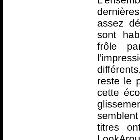
L’ensem
dernière
assez dé
sont hab
frôle pa
l’impres
différent
reste le 
cette éco
glisseme
semblent 
titres o
LookArou