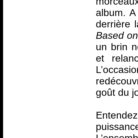
morceaux
album. A
derrière 
Based on
un brin 
et relanc
L’occas
redécouv
goût du j
Entende
puissan