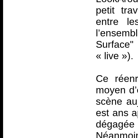
petit tra
entre le
l’ensem
Surface
« live »).
Ce réenr
moyen d’e
scène auj
est ans a
dégagée p
Néanmoins