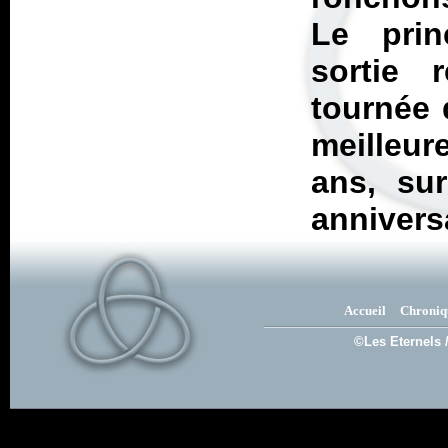
Le prin
sortie 
tournée q
meilleur
ans, su
anniversa
Accueil
Chroniq
©Les Eternels 