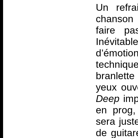
Un refra
chanson 
faire p
Inévitab
d’émot
techniqu
branlette
yeux ouve
Deep
imp
en prog,
sera just
de guita