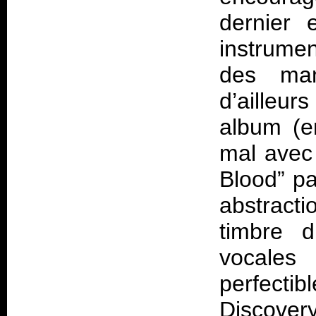
dernier 
instrumen
des man
d’ailleur
album (e
mal avec 
Blood” pa
abstracti
timbre 
vocales 
perfecti
Discover