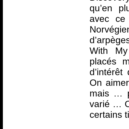
qu’en pl
avec ce 
Norvégien
d’arpège
With My 
placés m
d’intérê
On aimera
mais … po
varié … O
certains t