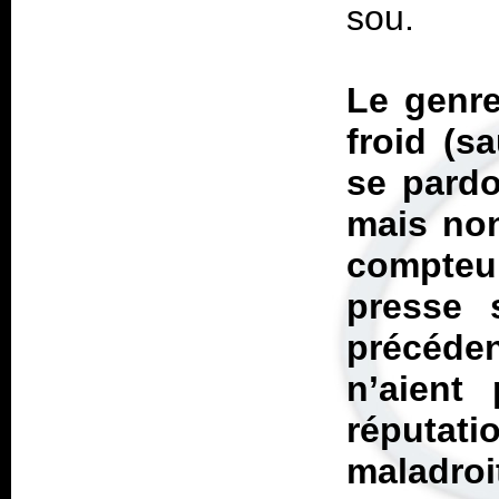
sou.
Le genre
froid (s
se pardo
mais no
compteu
presse 
précéden
n’aient
réputati
maladroi