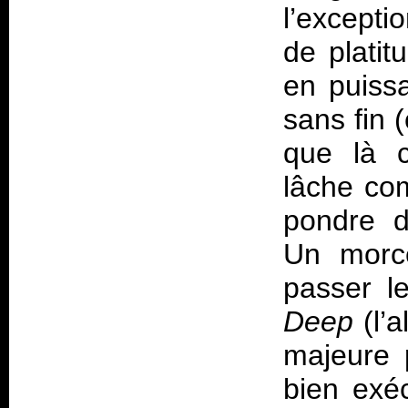
l’excepti
de plati
en puissa
sans fin 
que là c
lâche co
pondre d
Un morc
passer l
Deep
(l’
majeure p
bien exé