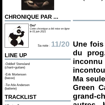
CHRONIQUE PAR ...
Oni²
Cette chronique a été mise en ligne
le 01 juin 2021
11/20
Une fois
Sa note :
du prog
LINE UP
inconnu 
-Oddleif Stensland
(chant+guitare)
inconto
-Erik Mortensen
Ma seule
(basse)
-Tor Atle Andersen
Green Ca
(batterie)
grand-c
TRACKLIST
autres, 