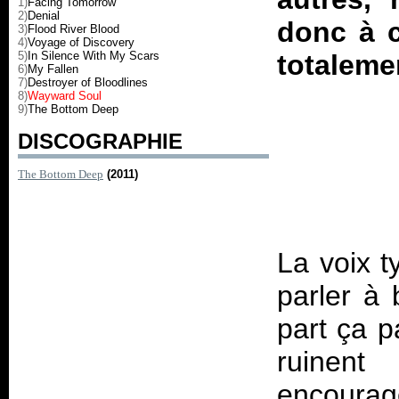
1)
Facing Tomorrow
2)
Denial
donc à c
3)
Flood River Blood
4)
Voyage of Discovery
5)
In Silence With My Scars
totaleme
6)
My Fallen
7)
Destroyer of Bloodlines
8)
Wayward Soul
9)
The Bottom Deep
DISCOGRAPHIE
The Bottom Deep
(2011)
La voix t
parler à
part ça p
ruinen
encourag