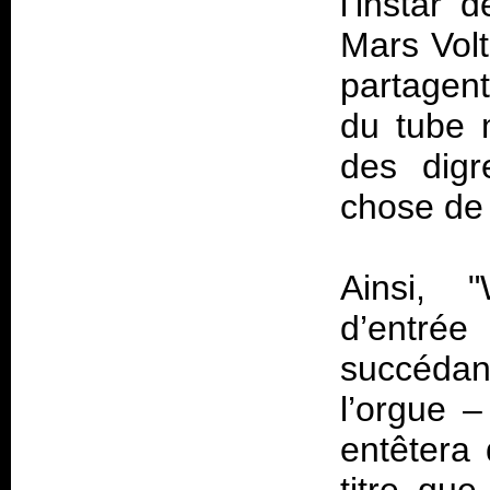
l’instar
Mars Volt
partagen
du tube 
des digr
chose de 
Ainsi, 
d’entré
succédan
l’orgue 
entêtera