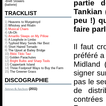
partie 
-Brett Stowers
(batterie)
Tankian 
TRACKLIST
peu !) q
1)
Heavens to Murgatroyd
2)
Whiskey and Ritalin
faire parl
3)
Musical Chairs
4)
Uh-Oh
5)
Amarillo Sleeps on My Pillow
6)
A Loophole in Limbo
7)
Typhoid Mary Sends Her Best
Il faut c
8)
Short Haired Tornado
9)
The Upset at Bailey Bridge
préféré a
10)
Rikki Tikki Tavi
11)
Golden Parachutes
12)
Bright Bulbs and Sharp Tools
Midland (
13)
Coppertank Island
14)
Three Foolproof Ways to Buy the Farm
signer sur
15)
The Greener Grass
DISCOGRAPHIE
pas le se
de dist
Arrows & Anchors
(2011)
contrées