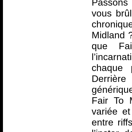
Passons 
vous brûl
chroniqu
Midland 
que Fa
l’incarna
chaque p
Derrière 
générique
Fair To 
variée e
entre rif