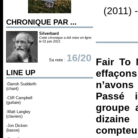
(2011) 
CHRONIQUE PAR ...
Silverbard
Cette chronique a été mise en ligne
le 01 juin 2021
16/20
Fair To 
Sa note :
effaçons
LINE UP
n’avons 
-Darroh Sudderth
(chant)
Passé i
-Cliff Campbell
(guitare)
groupe 
-Matt Langley
dizain
(claviers)
-Jon Dicken
compteu
(basse)