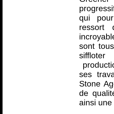
progressi
qui pour
ressor
incroyabl
sont tou
sifflot
producti
ses trav
Stone Age
de qualit
ainsi une