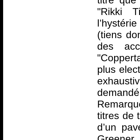
titre que
"Rikki 
l’hystér
(tiens do
des acc
"Copperta
plus elec
exhausti
demandé 
Remarqu
titres de 
d’un pavé
Greener 