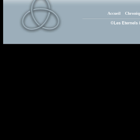
Accueil
Chroniq
©Les Eternels 