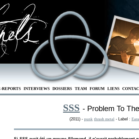
E-REPORTS
INTERVIEWS
DOSSIERS
TEAM
FORUM
LIENS
CONTAC
SSS
- Problem To Th
(2011) -
punk
thrash metal
- Label :
Eara
Si SSS avait été un groupe Allemand, il n'aurait probablement pas