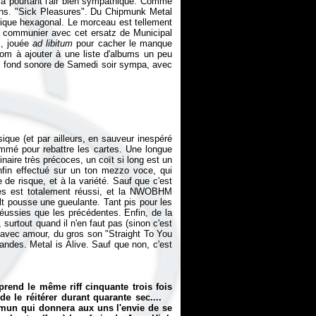
i a pourtant l'air bien sympathique. Comme
trons. "Sick Pleasures". Du Chipmunk Metal
stique hexagonal. Le morceau est tellement
de communier avec cet ersatz de Municipal
m, jouée
ad libitum
pour cacher le manque
 nom à ajouter à une liste d'albums un peu
e fond sonore de Samedi soir sympa, avec
.
ique (et par ailleurs, en sauveur inespéré
nommé pour rebattre les cartes. Une longue
naire très précoces, un coït si long est un
nfin effectué sur un ton mezzo voce, qui
e de risque, et à la variété. Sauf que c'est
ces est totalement réussi, et la NWOBHM
ult pousse une gueulante. Tant pis pour les
réussies que les précédentes. Enfin, de la
, surtout quand il n'en faut pas (sinon c'est
 avec amour, du gros son "Straight To You
andes. Metal is Alive. Sauf que non, c'est
prend le même riff cinquante trois fois
 de le réitérer durant quarante sec....
mun qui donnera aux uns l'envie de se