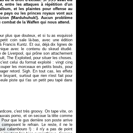
, entre les attaques à répétition d'un
lbum, et les plaintes pour offense au
e pays ou les princes royaux vont aux
vizion (Marduhuhuk!). Aucun problème
combat de la Waffen qui nous attend.
our plus que douteux, et si tu as esquissé
etit coin sale là-bas, avec une édition
Francis Kuntz. Et oui, déjà dix lignes de
onique avec le contenu du skeud étudié.
e de Liverpool, qui prône son attachement
lt, The Exploited, pour situer les choses.
c'est celui du format exploité : vingt cinq
écouper les morceaux en petits bouts, pour
nager retord. Sigh. En tout cas, les effets
ruyant, surtout que rien n'est fait pour
eule piste qui t'as un petit peu tapé dans
dcore, c'est très groovy. On tape vite, on
mauvais porno, et on secoue la tête comme
Pour que le gus derrière son poste arrive
i composent le refrain. Le reste, il ne le
é calambouro !) : il n'y a pas de point