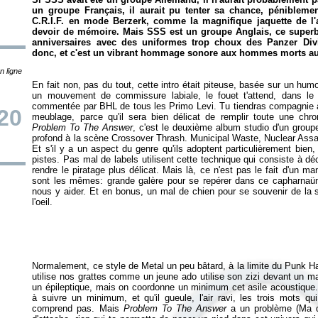
un groupe Français, il aurait pu tenter sa chance, péniblement
C.R.I.F. en mode Berzerk, comme la magnifique jaquette de l'a
devoir de mémoire. Mais SSS est un groupe Anglais, ce superb
anniversaires avec des uniformes trop choux des Panzer Di
donc, et c'est un vibrant hommage sonore aux hommes morts au 
n ligne
En fait non, pas du tout, cette intro était piteuse, basée sur un hum
un mouvement de commissure labiale, le fouet t'attend, dans le p
commentée par BHL de tous les Primo Levi. Tu tiendras compagnie à 
20
meublage, parce qu'il sera bien délicat de remplir toute une chr
Problem To The Answer
, c'est le deuxième album studio d'un group
profond à la scène Crossover Thrash. Municipal Waste, Nuclear Assau
Et s'il y a un aspect du genre qu'ils adoptent particulièrement bien, 
pistes. Pas mal de labels utilisent cette technique qui consiste à d
rendre le piratage plus délicat. Mais là, ce n'est pas le fait d'un ma
sont les mêmes: grande galère pour se repérer dans ce capharnaüm b
nous y aider. Et en bonus, un mal de chien pour se souvenir de la s
l'oeil.
Normalement, ce style de Metal un peu bâtard, à la limite du Punk Har
utilise nos grattes comme un jeune ado utilise son zizi devant un 
un épileptique, mais on coordonne un minimum cet asile acoustique. 
à suivre un minimum, et qu'il gueule, l'air ravi, les trois mots qu
comprend pas. Mais
Problem To The Answer
a un problème (Ma qu