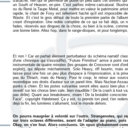
d'attache, rien qui te permette de poser un pied dans cet univers qu
un
South of Heaven
, en pire. C'est parfois même caricatural. Illus
ou du René la Taupe Metal, pour mettre en valeur le patrimoine arti
rapide, le chant de Foxy est tellement haché qu'il est impossible 
Waste. Et c'est le gros défaut de toute la première partie de l'albu
criant d'inspiration. Une redite complète de ce qui se fait déjà, un
fades, réservés aux dingues de la chose, ou bien à la scène, comm
une bonne bière. Allez hop, dans le range-disques, et pour longtemps
Et non ! Car en parfait élément perturbateur du schéma narratif class
d'une chronique qui s'essouffle), "Future Primitive" arrive à point 
instrumentale de quatre minutes (les groupes de Crossover sont d'ordi
exploit), qui dépote méchamment. Solo Heavy, riff bourrin, mais e
laisse pour une fois un peu plus d'espace à l'improvisation, à la pris
pas du Thrash, mais du Heavy. Pour le coup, le retour aux sour
revendique ses droits d'auteur sur un pareil titre. Mais Nuclear Assa
punks à chien. Et les pistes suivantes seront elles aussi bien plus 
reverb' sur les chorus bien sale, bien inaudible ! De la crash à tout va
pas drôle). Quant aux breakdowns, miam ! De la brutalité concoctée
Face", copyright Hatebreed. Ça y est, tu prends ton pied, t'en redem
déjà la fin, les lumières s'allument, tout le monde dehors.
On pourra maugréer à volonté sur l'outro. Strangenotes, qui re
sur trois octaves différentes, avant de l'adapter au piano, puis
Okay, on s'en fout. Alors concluons. Un opus globalement com