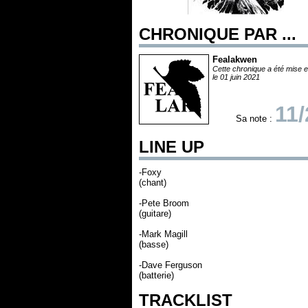
CHRONIQUE PAR ...
Fealakwen
Cette chronique a été mise e
le 01 juin 2021
11/
Sa note :
LINE UP
-Foxy
(chant)
-Pete Broom
(guitare)
-Mark Magill
(basse)
-Dave Ferguson
(batterie)
TRACKLIST