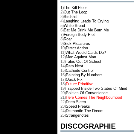
1)The Kill Floor
2)
Out The Loop
3)
Birdshit
4)
Laughing Leads To Crying
5)
White Bread
6)
Eat Me Drink Me Burn Me
7)
Foreign Body Plot
8)
Roar
9)
Sick Pleasures
10)
Direct Action
11)
What Would Cards Do?
12)
Man Against Man
13)
Tales Out Of School
14)
Rats Nest
15)
Cathode Control
16)
Painting By Numbers
17)
Quick Fix
18)
Future Primitive
19)
Trapped Inside Two States Of Mind
20)
Politics Of Convenience
21)
Here Comes The Neighbourhood
22)
Deep Sleep
23)
Speed Freaks
24)
Dismantle The Dream
25)
Strangenotes
DISCOGRAPHIE