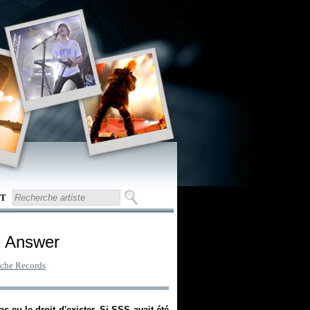
T
e Answer
che Records
 eu le droit d'exister. Si SSS avait été