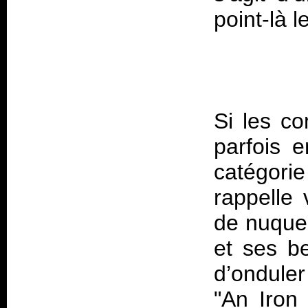
point-là l
Si les co
parfois 
catégori
rappelle 
de nuque
et ses b
d’onduler
"An Iron