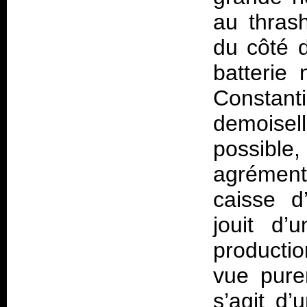
au thrash
du côté 
batterie
Constanti
demoise
possible
agrémen
caisse d
jouit d’
producti
vue purem
s’agit d’