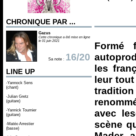
CHRONIQUE PAR ...
Gazus
Cette chronique a été mise en ligne
le 01 juin 2021
Formé 
16/20
autopro
Sa note :
les fran
LINE UP
leur tou
-Yannock Sens
(chant)
tradit
-Julian Gretz
renommés
(guitare)
-Yannick Tournier
avec les
(guitare)
scène qu
-Matéo Arrestier
(basse)
Mader, 