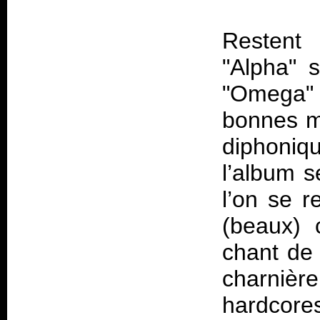
Restent 
"Alpha" 
"Omega"
bonnes mi
diphoniq
l’album s
l’on se 
(beaux) 
chant de 
charnièr
hardcores