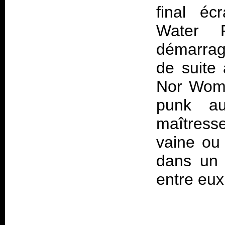
final éc
Water 
démarrag
de suite
Nor Woma
punk au
maîtress
vaine ou 
dans un 
entre eux