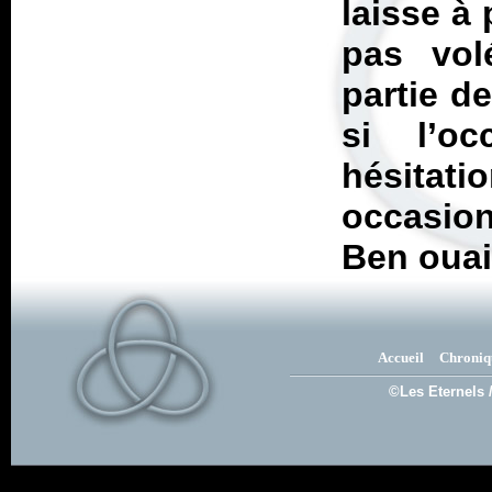
laisse à
pas vol
partie d
si l’o
hésitati
occasion
Ben ouai
Accueil
Chroniq
©Les Eternels 