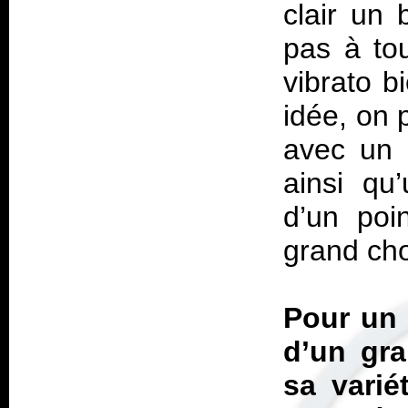
clair un 
pas à to
vibrato b
idée, on 
avec un 
ainsi qu
d’un poi
grand cho
Pour un
d’un gra
sa varié