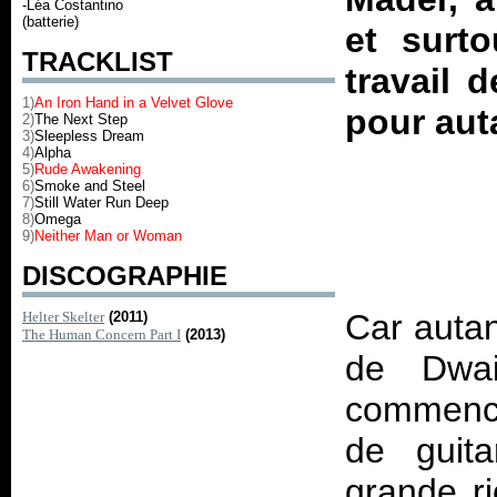
-Léa Costantino
(batterie)
et surt
TRACKLIST
travail 
1)
An Iron Hand in a Velvet Glove
pour auta
2
)
The Next Step
3)
Sleepless Dream
4)
Alpha
5)
Rude Awakening
6)
Smoke and Steel
7)
Still Water Run Deep
8)
Omega
9)
Neither Man or Woman
DISCOGRAPHIE
Car autan
Helter Skelter
(2011)
The Human Concern Part I
(2013)
de Dwai
commencer
de guita
grande r