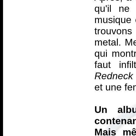
qu'il ne
musique 
trouvons
metal. Me
qui montr
faut inf
Redneck
et une fe
Un albu
contenan
Mais mê