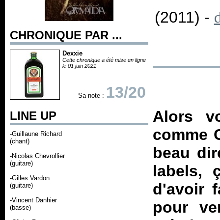
(2011) -
CHRONIQUE PAR ...
Dexxie
Cette chronique a été mise en ligne
le 01 juin 2021
13/20
Sa note :
Alors v
LINE UP
comme Ca
-Guillaune Richard
(chant)
beau dir
-Nicolas Chevrollier
(guitare)
labels,
-Gilles Vardon
d'avoir 
(guitare)
-Vincent Danhier
pour ve
(basse)