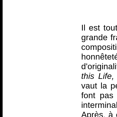
Il est to
grande fr
composi
honnêt
d'origina
this Life
vaut la p
font pas
intermina
Après, à 