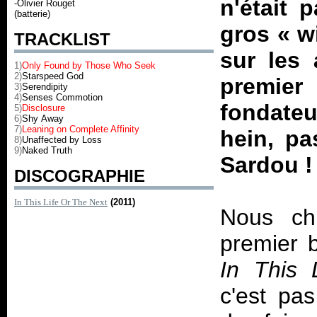
n'était 
-Olivier Rouget
(batterie)
gros « w
TRACKLIST
sur les
1)
Only Found by Those Who Seek
2)
Starspeed God
premie
3)
Serendipity
4)
Senses Commotion
fondateu
5)
Disclosure
6)
Shy Away
7)
Leaning on Complete Affinity
hein, pa
8)
Unaffected by Loss
9)
Naked Truth
Sardou !
DISCOGRAPHIE
In This Life Or The Next
(2011)
Nous ch
premier 
In This 
c'est pas