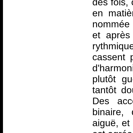
des fois, 
en matiè
nommée "
et après
rythmique
cassent 
d'harmonie
plutôt gu
tantôt do
Des acc
binaire,
aiguë, et