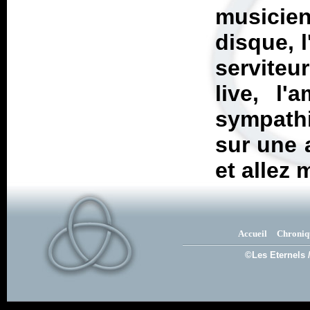
musicie
disque, l
serviteu
live, l'
sympathi
sur une a
et allez 
Accueil
Chroniq
©Les Eternels 