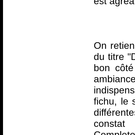
est agréa
On retie
du titre "
bon côté
ambiance 
indispen
fichu, le
différent
constat
Complet