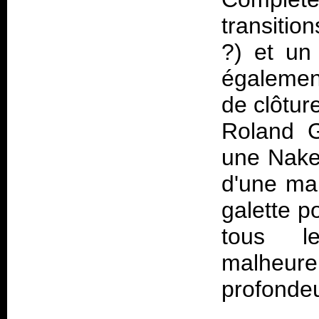
transitio
?) et un
égalemen
de clôtur
Roland G
une Nake
d'une ma
galette p
tous l
malheure
profondeu