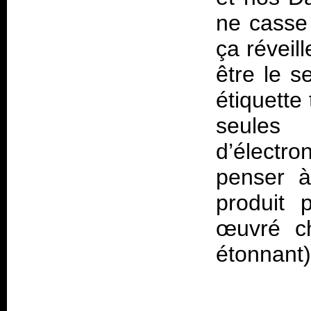
ne casse 
ça réveill
être le s
étiquette 
seules 
d’électr
penser à
produit
œuvré ch
étonnant)