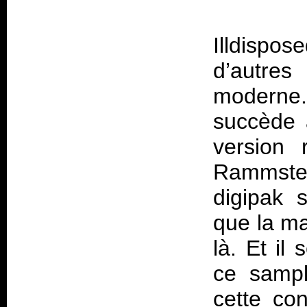
Illdispos
d’autre
moderne.
succède 
version 
Rammstei
digipak 
que la ma
là. Et il
ce sampl
cette co