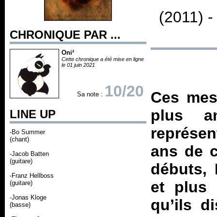
(2011) 
CHRONIQUE PAR ...
Oni²
Cette chronique a été mise en ligne
le 01 juin 2021
10/20
Ces mess
Sa note :
plus a
LINE UP
représen
-Bo Summer
(chant)
ans de c
-Jacob Batten
(guitare)
débuts, 
-Franz Hellboss
et plus 
(guitare)
-Jonas Kloge
qu’ils d
(basse)