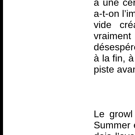
à une cer
a-t-on l’
vide cré
vraiment 
désespér
à la fin, 
piste ava
Le growl 
Summer es