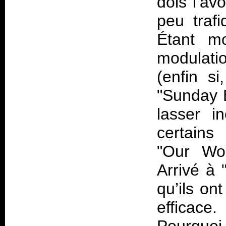
dois l’av
peu traf
Étant m
modulati
(enfin si
"Sunday B
lasser i
certains
"Our Wor
Arrivé à 
qu’ils on
efficace. 