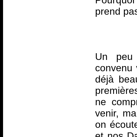
Pourquoi 
prend pas
Un peu p
convenu v
déjà bea
première
ne compr
venir, ma
on écoute
et nos Da