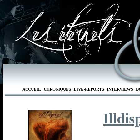
ACCUEIL
CHRONIQUES
LIVE-REPORTS
INTERVIEWS
D
Illdi