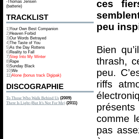
ces fie
-Thomas Jensen
(batterie)
semblent
TRACKLIST
peu insp
1)
Your Own Best Companion
2)
Heaven Forbid
3)
Our Words Betrayed
4)
The Taste of You
Bien qu’
5)
As the Day Rottens
6)
Reality to Fall
7)
Step Into My Winter
thrash, 
8)
Rape
9)
Sunday Black
peu. C’es
10)
We
11)
Alone (bonus track Digipak)
riffs at
DISCOGRAPHIE
électro
To Those Who Walk Behind Us
(2009)
There Is Light (But It's Not For Me)
(2011)
présents
comme le
pas asse