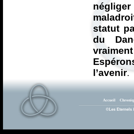
négliger
maladroi
statut p
du Dan
vraime
Espéron
l’avenir
.
Accueil
Chroniq
©Les Eternels 