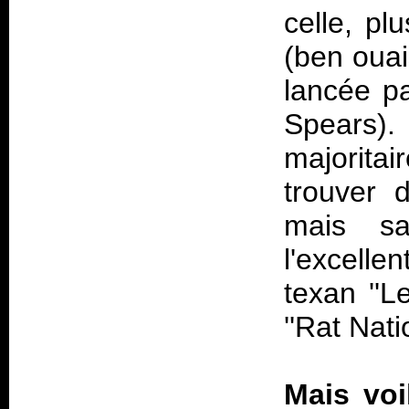
celle, pl
(ben oua
lancée pa
Spears)
majoritai
trouver 
mais sa
l'excelle
texan ''L
''Rat Nat
Mais voi