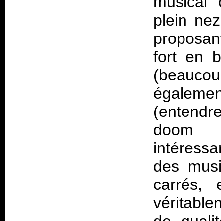
musical 
plein nez
proposan
fort en b
(beauc
égalem
(entendr
doom p
intéressa
des musi
carrés, 
véritabl