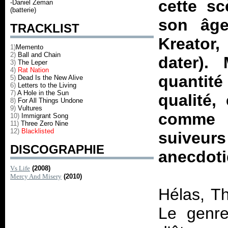
cette s
-Daniel Zeman
(batterie)
son âge
TRACKLIST
Kreato
1)
Memento
2)
Ball and Chain
dater).
3)
The Leper
4)
Rat Nation
quantit
5)
Dead Is the New Alive
6)
Letters to the Living
7)
A Hole in the Sun
qualité,
8)
For All Things Undone
9)
Vultures
comme 
10)
Immigrant Song
11)
Three Zero Nine
12)
Blacklisted
suiveu
DISCOGRAPHIE
anecdoti
Vs Life
(2008)
Mercy And Misery
(2010)
Hélas, T
Le genre