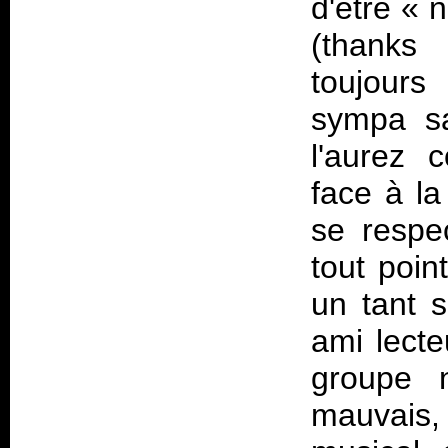
d'être « n
(thanks
toujours
sympa s
l'aurez 
face à la
se respe
tout poin
un tant s
ami lecte
groupe n
mauvais,