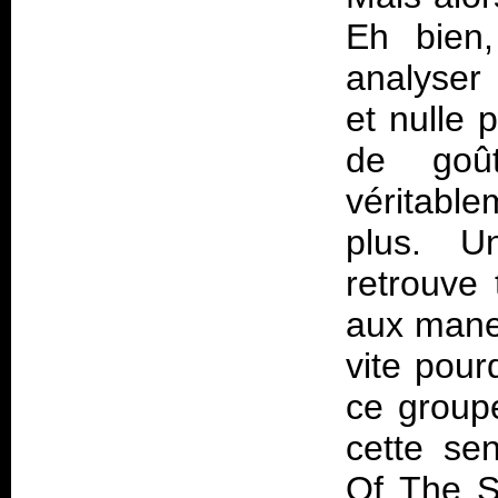
Eh bien,
analyser
et nulle 
de goû
véritabl
plus. U
retrouve
aux manet
vite pour
ce groupe
cette se
Of The Su