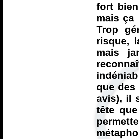
fort bie
mais ça 
Trop gé
risque,
mais jam
reconna
indéniab
que des 
avis), i
tête que
permet
métaphor