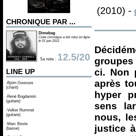
(2010) -
CHRONIQUE PAR ...
Dimebag
Cette chronique a été mise en ligne
le 01 juin 2021
Décidém
12.5/20
groupes 
Sa note :
ci. Non 
LINE UP
après to
-Björn Goosses
(chant)
hyper p
-René Bogdanski
(guitare)
sens la
-Volker Rummel
nous, le
(guitare)
-Marc Beste
justice 
(basse)