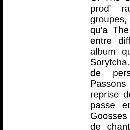
prod' r
groupes, 
qu'a The
entre di
album qu
Sorytcha
de perso
Passons 
reprise d
passe en
Goosses 
de chant