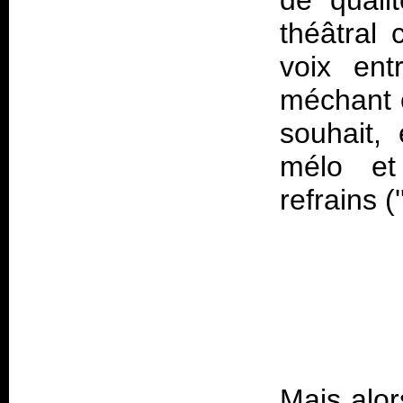
de quali
théâtral 
voix ent
méchant c
souhait, 
mélo et
refrains (
Mais alor