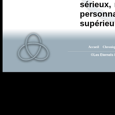
sérieux,
personn
supérieu
Accueil
Chroniq
©Les Eternels 