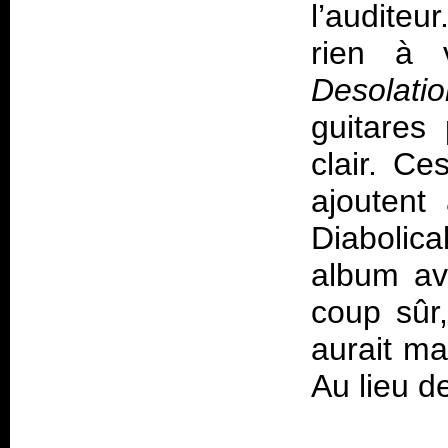
l’auditeu
rien à 
Desolati
guitares
clair. Ce
ajoutent
Diabolica
album av
coup sûr,
aurait ma
Au lieu 