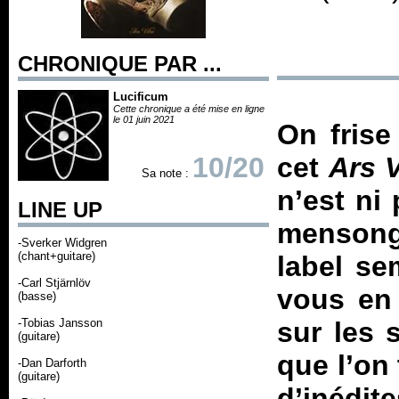
CHRONIQUE PAR ...
Lucificum
Cette chronique a été mise en ligne
le 01 juin 2021
On frise
10/20
cet
Ars V
Sa note :
n’est ni
LINE UP
mensongè
-Sverker Widgren
(chant+guitare)
label se
-Carl Stjärnlöv
vous en 
(basse)
-Tobias Jansson
sur les 
(guitare)
que l’on 
-Dan Darforth
(guitare)
d’inédi