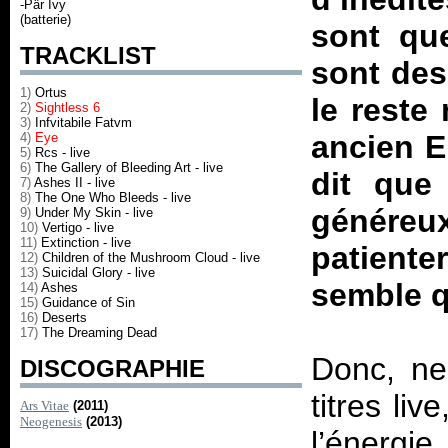
-Pär Ivy
(batterie)
sont qu
TRACKLIST
sont des
1)
Ortus
le reste 
2)
Sightless 6
3)
Infvitabile Fatvm
ancien E
4)
Eye
5)
Rcs - live
6)
The Gallery of Bleeding Art - live
dit que
7)
Ashes II - live
8)
The One Who Bleeds - live
généreu
9)
Under My Skin - live
10)
Vertigo - live
11)
Extinction - live
patiente
12)
Children of the Mushroom Cloud - live
13)
Suicidal Glory - live
semble 
14)
Ashes
15)
Guidance of Sin
16)
Deserts
17)
The Dreaming Dead
Donc, ne
DISCOGRAPHIE
titres li
Ars Vitae
(2011)
Neogenesis
(2013)
l’énergi