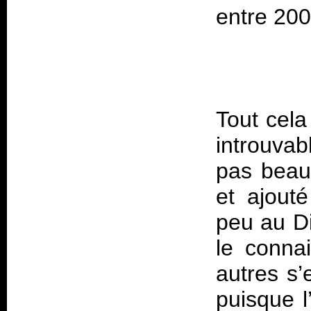
entre 200
Tout cela
introuvab
pas beauc
et ajouté
peu au Di
le conna
autres s’
puisque l