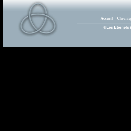
Accueil
Chroniq
©Les Eternels 