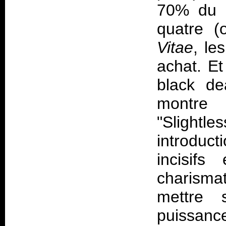
70% du d
quatre (
Vitae
, le
achat. Et
black de
montre 
"Slightl
introduc
incisifs
charisma
mettre 
puissanc