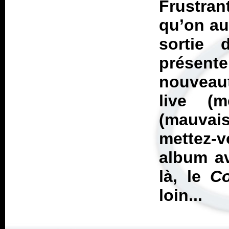
Frustran
qu’on aur
sortie
présen
nouveau
live (m
(mauvais
mettez-v
album av
là, le
C
loin...