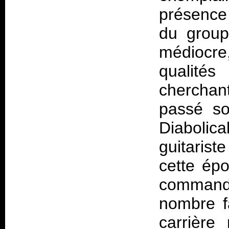
présence 
du group
médiocre,
qualité
chercha
passé so
Diabolic
guitarist
cette ép
command
nombre f
carrière