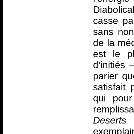
Diabolic
casse pa
sans non
de la méd
est le p
d’initiés 
parier qu
satisfait
qui pour
rempliss
Deserts 
exemplai